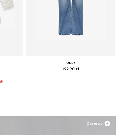
ONLY
192,90 zł
L, XXL
Dostępne w różnych rozmiarach
2%
Dodaj do koszyka
Obserwuj