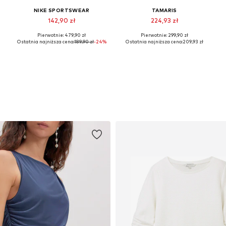
NIKE SPORTSWEAR
TAMARIS
142,90 zł
224,93 zł
Pierwotnie: 479,90 zł
Pierwotnie: 299,90 zł
Dostępne w różnych rozmiarach
Dostępne w różnych rozmiarach
Ostatnia najniższa cena:
189,90 zł
-24%
Ostatnia najniższa cena:
209,93 zł
Dodaj do koszyka
Dodaj do koszyka