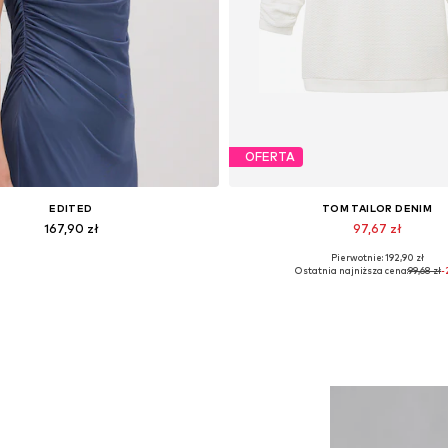
OFERTA
EDITED
TOM TAILOR DENIM
167,90 zł
97,67 zł
Pierwotnie: 192,90 zł
Dostępne rozmiary: 1
Dostępne rozmiary: XS, S, M, L, X
Ostatnia najniższa cena:
99,68 zł
-
Dodaj do koszyka
Dodaj do koszyka