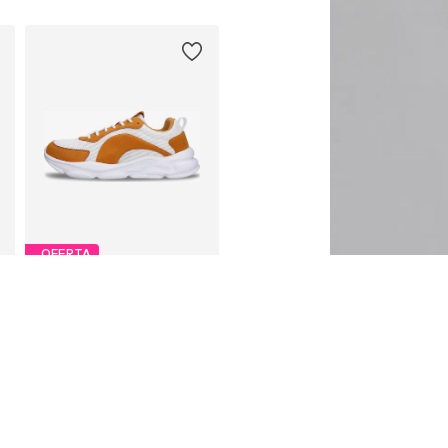
OFERTA
NAE VEGAN SHOES
277,10 zł
Pierwotnie: 435,00 zł
39, 40, 41, 46
Dostępne w różnych rozmiarach
Ostatnia najniższa cena:
277,95 zł
Dodaj do koszyka