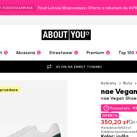
Finał Letniej Wyprzedaży: Oferty z rabatem do 60
02
D
20
G
45
M
35
S
ABOUT
YOU
t
Akcesoria
Streetwear
Premium
Top 100
30 DNI NA ZWROT TOWARU
Kobiety
Buty
nae Vegan
yprzedane
nae Vegan Shoes 
0
Pozostało
0
Pozostało
OFERTA
OFERTA
350,20 zł
z
350,20 zł
z
Pierwotnie: 549,00 zł
Ostatnia najniższa cena:
3
Pierwotnie: 549,00 zł
Kolor
:
jodła
Ostatnia najniższa cena:
3