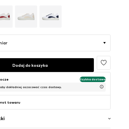
miar
Dodaj do koszyka
bocze
Szybka dostawa
 aby dokładniej oszacować czas dostawy.
wrot towaru
ki