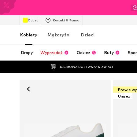
Outlet
Kontakt & Pomoc
Kobiety
Mężczyźni
Dzieci
Dropy
Wyprzedaż
Odzież
Buty
Spor
DARMOWA DOSTAWA* & ZWROT
Prawie w
Unisex