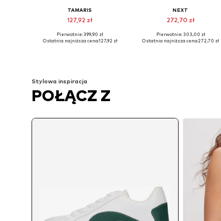
TAMARIS
NEXT
127,92 zł
272,70 zł
Pierwotnie: 399,90 zł
Pierwotnie: 303,00 zł
Dostępne rozmiary: 36, 37, 38, 39, 40, 41
Dostępne w różnych rozmiarach
Ostatnia najniższa cena:
127,92 zł
Ostatnia najniższa cena:
272,70 zł
Dodaj do koszyka
Dodaj do koszyka
Stylowa inspiracja
POŁĄCZ Z