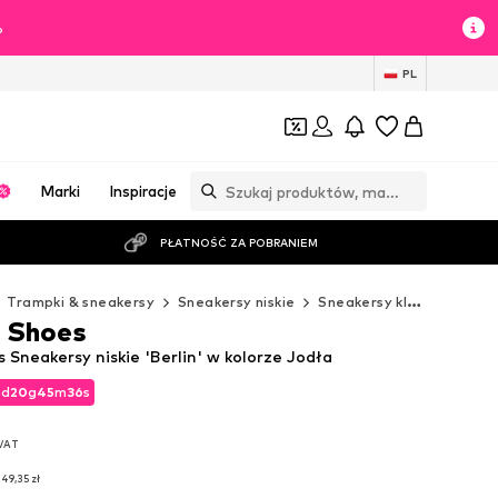
%
PL
Marki
Inspiracje
PŁATNOŚĆ ZA POBRANIEM
Trampki & sneakersy
Sneakersy niskie
Sneakersy klasyczne
n
 Shoes
Sneakersy niskie 'Berlin' w kolorze Jodła
2
d
20
g
45
m
35
s
2
d
20
g
45
m
35
s
 VAT
 VAT
49,35 zł
49,35 zł