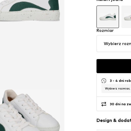
Rozmiar
Wybierz roz
3 - 4 dni ro
Wybierz rozmiar,
30 dni na z
Design & dodat