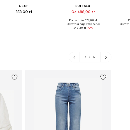
NEXT
BUFFALO
353,00 zł
Od 488,00 zł
Pierwotnie: 679,00 zł
P
Dostępne w różnych rozmiarach
Dostępne w różnych rozmiarach
Ostatnia najniższa cena:
Ostatni
543,20 zł
-10%
Dodaj do koszyka
Dodaj do koszyka
Do
1
/
6