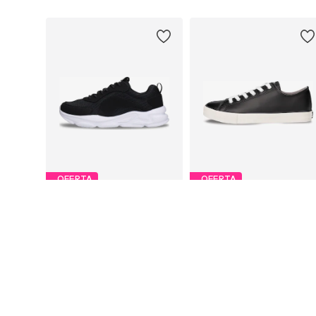
OFERTA
OFERTA
NAE VEGAN SHOES
NAE VEGAN SHOES
277,10 zł
185,30 zł
Pierwotnie: 435,00 zł
Pierwotnie: 435,00 zł
Dostępne w różnych rozmiarach
Dostępne rozmiary: 37, 38, 
Ostatnia najniższa cena:
277,95 zł
Ostatnia najniższa cena:
184,45 zł
Dodaj do koszyka
Dodaj do koszyka