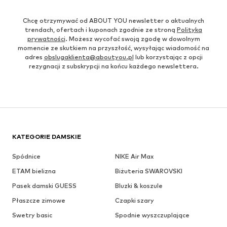
Chcę otrzymywać od ABOUT YOU newsletter o aktualnych
trendach, ofertach i kuponach zgodnie ze stroną
Polityka
prywatności
. Możesz wycofać swoją zgodę w dowolnym
momencie ze skutkiem na przyszłość, wysyłając wiadomość na
adres
obslugaklienta@aboutyou.pl
lub korzystając z opcji
rezygnacji z subskrypcji na końcu każdego newslettera.
KATEGORIE DAMSKIE
Spódnice
NIKE Air Max
ETAM bielizna
Biżuteria SWAROVSKI
Pasek damski GUESS
Bluzki & koszule
Płaszcze zimowe
Czapki szary
Swetry basic
Spodnie wyszczuplające