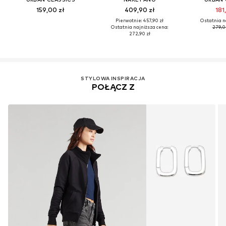
159,00 zł
409,90 zł
181
Pierwotnie: 457,90 zł
Ostatnia n
Ostatnia najniższa cena:
279,0
272,90 zł
STYLOWA INSPIRACJA
POŁĄCZ Z