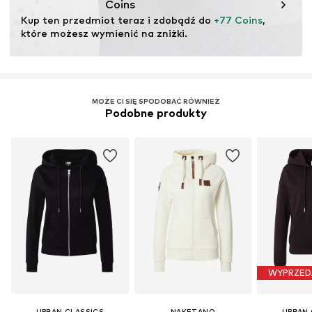
Coins
Kup ten przedmiot teraz i zdobądź do 
+77 Coins
, 
które możesz wymienić na zniżki.
MOŻE CI SIĘ SPODOBAĆ RÓWNIEŻ
Podobne produkty
WYPRZED
URBAN CLASSICS
NAKETANO
URBAN 