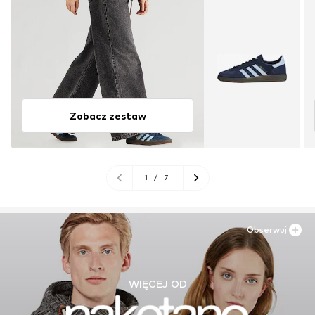
Zobacz zestaw
1
/
7
Obserwuj
WIĘCEJ OD