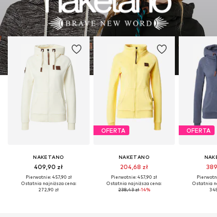
OFERTA
OFERTA
NAKETANO
NAKETANO
NAK
409,90 zł
204,68 zł
389
Pierwotnie: 457,90 zł
Pierwotnie: 457,90 zł
Pierwotni
Ostatnia najniższa cena:
Ostatnia najniższa cena:
Ostatnia n
272,90 zł
238,43 zł
-14%
348