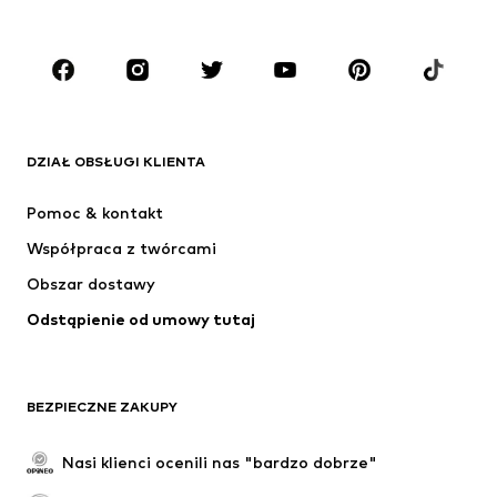
Plus size
Moda ciążowa
Buty
Sport
Akcesoria
Premium
ODZIEŻ
DZIAŁ OBSŁUGI KLIENTA
Nowości
Na czasie
Sukienki
Jeansy
Pomoc & kontakt
Koszulki & topy
Spodnie
Współpraca z twórcami
Kurtki
Swetry & dzianina
Obszar dostawy
Bielizna
Bluzki & koszule
Odstąpienie od umowy tutaj
Płaszcze
Spódnice
Moda plażowa
Bluzy
Marynarki
Kombinezony
BEZPIECZNE ZAKUPY
Plus size
Moda ciążowa
Specjalne okazje
Ekskluzywne
Nasi klienci ocenili nas "bardzo dobrze"
Recykling