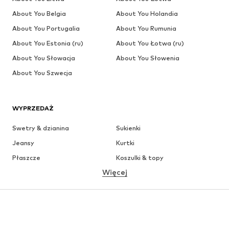
About You Belgia
About You Holandia
About You Portugalia
About You Rumunia
About You Estonia (ru)
About You Łotwa (ru)
About You Słowacja
About You Słowenia
About You Szwecja
WYPRZEDAŻ
Swetry & dzianina
Sukienki
Jeansy
Kurtki
Płaszcze
Koszulki & topy
Więcej
Spodnie
Bielizna
Spódnice
Bluzki & koszule
Bluzy
Marynarki
Moda plażowa
Kombinezony