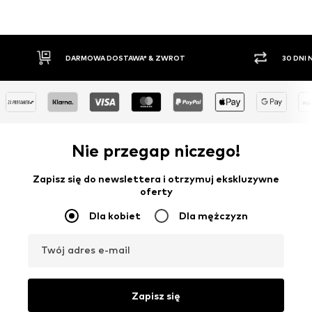
30 DNI NA ZWROT TOWARU
PŁAT
Nie przegap niczego!
Zapisz się do newslettera i otrzymuj ekskluzywne
oferty
Dla kobiet
Dla mężczyzn
Twój adres e-mail
Zapisz się