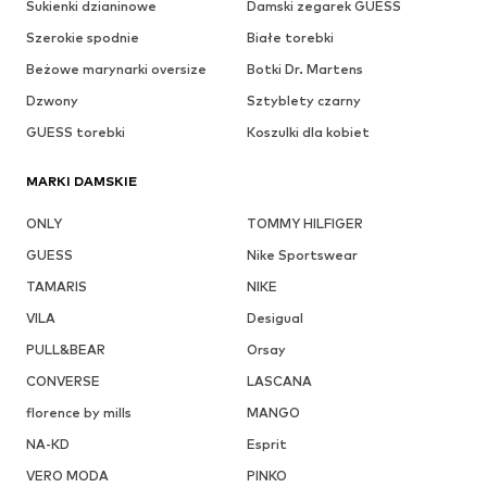
Sukienki dzianinowe
Damski zegarek GUESS
Szerokie spodnie
Białe torebki
Beżowe marynarki oversize
Botki Dr. Martens
Dzwony
Sztyblety czarny
GUESS torebki
Koszulki dla kobiet
MARKI DAMSKIE
ONLY
TOMMY HILFIGER
GUESS
Nike Sportswear
TAMARIS
NIKE
VILA
Desigual
PULL&BEAR
Orsay
CONVERSE
LASCANA
florence by mills
MANGO
NA-KD
Esprit
VERO MODA
PINKO