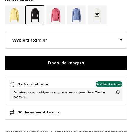
Wybierz rozmiar
Dodaj do koszyka
3 - 4 dni robocze
Szybka dostawa
Ostateczny przewidywany czas dostawy pojawi się w Twoim
koszyku.
30 dni na zwrot towaru
uzy rozpinane z kapturem
naketano Bluzy rozpinane z kapturem