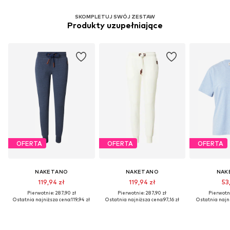
SKOMPLETUJ SWÓJ ZESTAW
Produkty uzupełniające
OFERTA
OFERTA
OFERTA
NAKETANO
NAKETANO
NAK
119,94 zł
119,94 zł
53
Pierwotnie: 287,90 zł
Pierwotnie: 287,90 zł
Pierwotni
Ostatnia najniższa cena:
119,94 zł
Ostatnia najniższa cena:
97,16 zł
Ostatnia najn