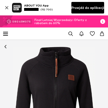
ABOUT YOU App
Przejdź do aplikacji
(152 700)
Finał Letniej Wyprzedaży: Oferty z
08
G
45
M
06
S
rabatem do 60%