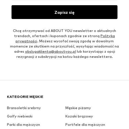
Zapisz się
Chcę otrzymywać od ABOUT YOU newsletter o aktualnych
trendach, ofertach i kuponach zgodnie ze stroną
Polityka
prywatności
. Możesz wycofać swoją zgodę w dowolnym
momencie ze skutkiem na przyszłość, wysyłając wiadomość na
adres
obslugaklienta@aboutyou.pl
lub korzystając z opcji
rezygnacji z subskrypcji na końcu każdego newslettera.
KATEGORIE MĘSKIE
Bransoletki srebrny
Męskie piżamy
Golfy niebieski
Kozaki brązowy
Parki dla mężczyzn
Portfele dla mężczyzn