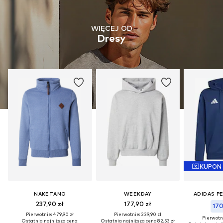
WIĘCEJ OD
Dresy
KUPON
NAKETANO
WEEKDAY
ADIDAS P
237,90 zł
177,90 zł
170
Pierwotnie: 479,90 zł
Pierwotnie: 239,90 zł
Pierwotni
Ostatnia najniższa cena:
Ostatnia najniższa cena:
82,53 zł