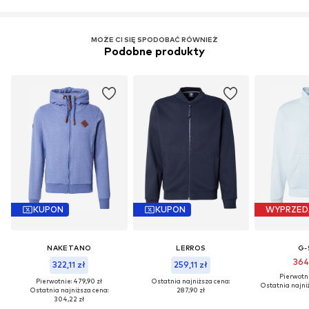
MOŻE CI SIĘ SPODOBAĆ RÓWNIEŻ
Podobne produkty
KUPON
KUPON
WYPRZED
NAKETANO
LERROS
G-
364
322,11 zł
259,11 zł
Pierwotni
Pierwotnie: 479,90 zł
Ostatnia najniższa cena:
Ostatnia najni
Ostatnia najniższa cena:
287,90 zł
304,22 zł