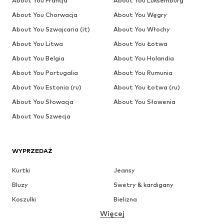
About You Francja
About You Luksemburg
About You Chorwacja
About You Węgry
About You Szwajcaria (it)
About You Włochy
About You Litwa
About You Łotwa
About You Belgia
About You Holandia
About You Portugalia
About You Rumunia
About You Estonia (ru)
About You Łotwa (ru)
About You Słowacja
About You Słowenia
About You Szwecja
WYPRZEDAŻ
Kurtki
Jeansy
Bluzy
Swetry & kardigany
Koszulki
Bielizna
Więcej
Spodnie
Koszule