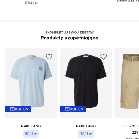
Ostatnia najni
170,94 zł
SKOMPLETUJ SWÓJ ZESTAW
Produkty uzupełniające
KUPON
KUPON
NAKETANO
NAKETANO
PETROL 
229
151,11 zł
151,11 zł
Pierwotni