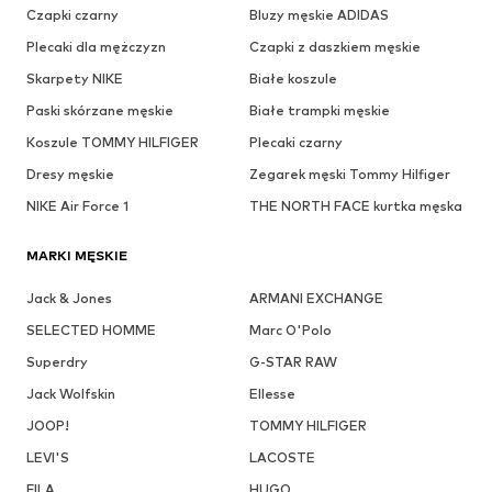
Czapki czarny
Bluzy męskie ADIDAS
Plecaki dla mężczyzn
Czapki z daszkiem męskie
Skarpety NIKE
Białe koszule
Paski skórzane męskie
Białe trampki męskie
Koszule TOMMY HILFIGER
Plecaki czarny
Dresy męskie
Zegarek męski Tommy Hilfiger
NIKE Air Force 1
THE NORTH FACE kurtka męska
MARKI MĘSKIE
Jack & Jones
ARMANI EXCHANGE
SELECTED HOMME
Marc O'Polo
Superdry
G-STAR RAW
Jack Wolfskin
Ellesse
JOOP!
TOMMY HILFIGER
LEVI'S
LACOSTE
FILA
HUGO