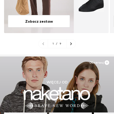
Zobacz zestaw
1
/
9
Obserwuj
WIĘCEJ OD