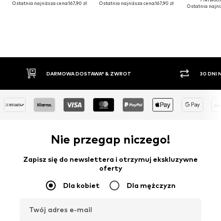
Ostatnia najniższa cena:
167,90 zł
Ostatnia najniższa cena:
167,90 zł
Ostatnia najni
DARMOWA DOSTAWA* & ZWROT
30 DNI 
Nie przegap niczego!
Zapisz się do newslettera i otrzymuj ekskluzywne
oferty
Dla kobiet
Dla mężczyzn
Twój adres e-mail