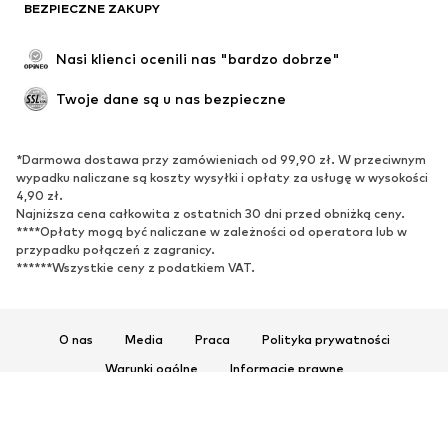
BUTY
BEZPIECZNE ZAKUPY
Nowości
Na czasie
Nasi klienci ocenili nas "bardzo dobrze"
Kozaki
Trampki & sneakersy
Twoje dane są u nas bezpieczne
Półbuty
Buty sportowe
Buty letnie
Ekskluzywne
*Darmowa dostawa przy zamówieniach od 99,90 zł. W przeciwnym
wypadku naliczane są koszty wysyłki i opłaty za usługę w wysokości
SPORT
4,90 zł.
Najniższa cena całkowita z ostatnich 30 dni przed obniżką ceny.
Odzież sportowa
Dziedziny sportowe
****Opłaty mogą być naliczane w zależności od operatora lub w
Buty sportowe
Plecaki & torby sportowe
przypadku połączeń z zagranicy.
******Wszystkie ceny z podatkiem VAT.
Akcesoria sportowe
AKCESORIA
O nas
Media
Praca
Polityka prywatności
Nowości
Czapki & kapelusze
Warunki ogólne
Informacje prawne
Paski
Torby & plecaki
Ułatwienia dostępu
Bezpieczeństwo produktu
Zegarki
Biżuteria
© 2026 ABOUT YOU SE & Co. KG
Okulary przeciwsłoneczne
Portfele & etui