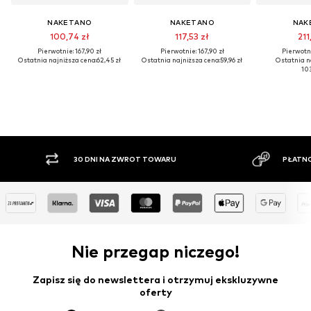
NAKETANO
NAKETANO
NAK
100,74 zł
117,53 zł
211
Pierwotnie: 167,90 zł
Pierwotnie: 167,90 zł
Pierwotni
Ostatnia najniższa cena:
62,45 zł
Ostatnia najniższa cena:
59,96 zł
Ostatnia n
103
30 DNI NA ZWROT TOWARU
PŁATNO
Nie przegap niczego!
Zapisz się do newslettera i otrzymuj ekskluzywne
oferty