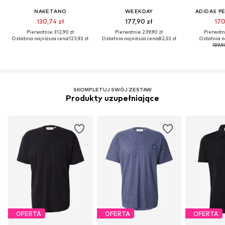
NAKETANO
WEEKDAY
ADIDAS P
130,74 zł
177,90 zł
170
Pierwotnie: 312,90 zł
Pierwotnie: 239,90 zł
Pierwotni
Ostatnia najniższa cena:
123,92 zł
Ostatnia najniższa cena:
82,53 zł
Ostatnia n
189,9
SKOMPLETUJ SWÓJ ZESTAW
Produkty uzupełniające
OFERTA
OFERTA
OFERTA