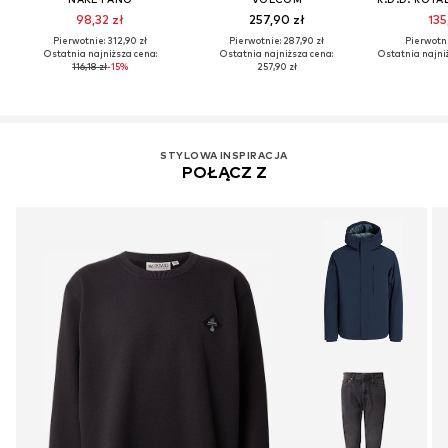
98,32 zł
257,90 zł
135
Pierwotnie: 312,90 zł
Pierwotnie: 287,90 zł
Pierwotni
Ostatnia najniższa cena:
Ostatnia najniższa cena:
Ostatnia najni
116,18 zł
-15%
257,90 zł
STYLOWA INSPIRACJA
POŁĄCZ Z