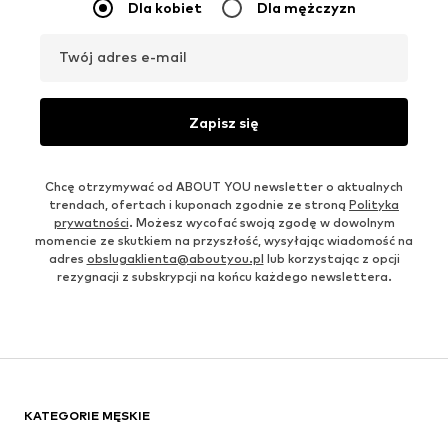
Dla kobiet
Dla mężczyzn
Twój adres e-mail
Zapisz się
Chcę otrzymywać od ABOUT YOU newsletter o aktualnych
trendach, ofertach i kuponach zgodnie ze stroną
Polityka
prywatności
. Możesz wycofać swoją zgodę w dowolnym
momencie ze skutkiem na przyszłość, wysyłając wiadomość na
adres
obslugaklienta@aboutyou.pl
lub korzystając z opcji
rezygnacji z subskrypcji na końcu każdego newslettera.
KATEGORIE MĘSKIE