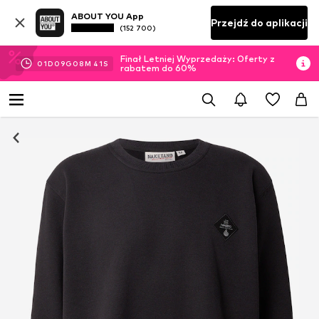
ABOUT YOU App
Przejdź do aplikacji
(152 700)
Finał Letniej Wyprzedaży: Oferty z
01
D
09
G
08
M
41
S
rabatem do 60%