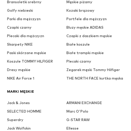
Bransoletki srebrny
Męskie piżamy
Golfy niebieski
Kozaki brązowy
Parki dla mężczyzn
Portfele dla mężczyzn
Czapki czarny
Bluzy męskie ADIDAS
Plecaki dla mężczyzn
Czapki z daszkiem męskie
Skarpety NIKE
Białe koszule
Paski skórzane męskie
Białe trampki męskie
Koszule TOMMY HILFIGER
Plecaki czarny
Dresy męskie
Zegarek męski Tommy Hilfiger
NIKE Air Force 1
THE NORTH FACE kurtka męska
MARKI MĘSKIE
Jack & Jones
ARMANI EXCHANGE
SELECTED HOMME
Marc O'Polo
Superdry
G-STAR RAW
Jack Wolfskin
Ellesse