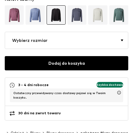
Wybierz rozmiar
Dodaj do koszyka
3 - 4 dni robocze
Szybka dostawa
Ostateczny przewidywany czas dostawy pojawi się w Twoim
koszyku.
30 dni na zwrot towaru
ni
Odzież
Bluzy
Bluzy dresowe
naketano Bluzy dresowe