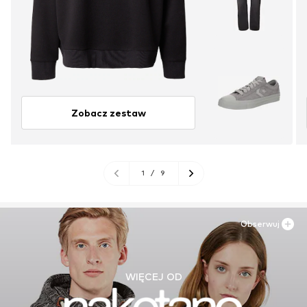
Zobacz zestaw
1
/
9
Obserwuj
WIĘCEJ OD