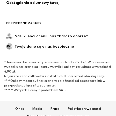
Odstąpienie od umowy tutaj
Specjalne okazje
Ekskluzywne
Recykling
BUTY
BEZPIECZNE ZAKUPY
Nowości
Na czasie
Nasi klienci ocenili nas "bardzo dobrze"
Kozaki
Trampki & sneakersy
Twoje dane są u nas bezpieczne
Półbuty
Buty sportowe
Buty letnie
Ekskluzywne
*Darmowa dostawa przy zamówieniach od 99,90 zł. W przeciwnym
wypadku naliczane są koszty wysyłki i opłaty za usługę w wysokości
SPORT
4,90 zł.
Najniższa cena całkowita z ostatnich 30 dni przed obniżką ceny.
Odzież sportowa
Dziedziny sportowe
****Opłaty mogą być naliczane w zależności od operatora lub w
Buty sportowe
Plecaki & torby sportowe
przypadku połączeń z zagranicy.
******Wszystkie ceny z podatkiem VAT.
Akcesoria sportowe
AKCESORIA
O nas
Media
Praca
Polityka prywatności
Nowości
Czapki & kapelusze