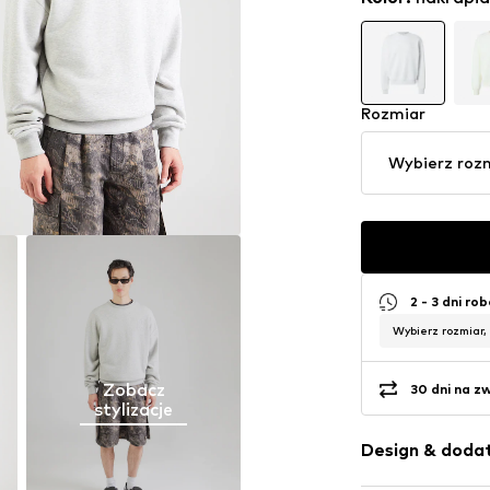
Rozmiar
Wybierz roz
2 - 3 dni ro
Wybierz rozmiar,
Zobacz
30 dni na z
stylizacje
Design & dodat