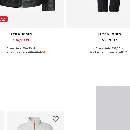
DAŻ
JACK & JONES
JACK & JONES
304,90 zł
99,90 zł
Pierwotnie: 384,90 zł
Pierwotnie: 337,90 zł
pne rozmiary: XS, S, M, L, XL, XXL
atnia najniższa cena:
324,90 zł
-6%
Ostatnia najniższa cena:
89,91 z
Dodaj do koszyka
Dodaj do koszyka