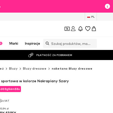
%
PL
Marki
Inspiracje
PŁATNOŚĆ ZA POBRANIEM
eż
Bluzy
Bluzy dresowe
naketano Bluzy dresowe
 sportowa w kolorze Nakrapiany Szary
2
d
03
g
56
m
53
s
2
d
03
g
56
m
53
s
z VAT
z VAT
10,94 zł
ny szary
10,94 zł