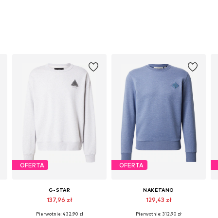
OFERTA
OFERTA
G-STAR
NAKETANO
137,96 zł
129,43 zł
Pierwotnie: 432,90 zł
Pierwotnie: 312,90 zł
Dostępne rozmiary: S, M, L, XL, XXL
Dostępne rozmiary: S, M, L, XL, XXL