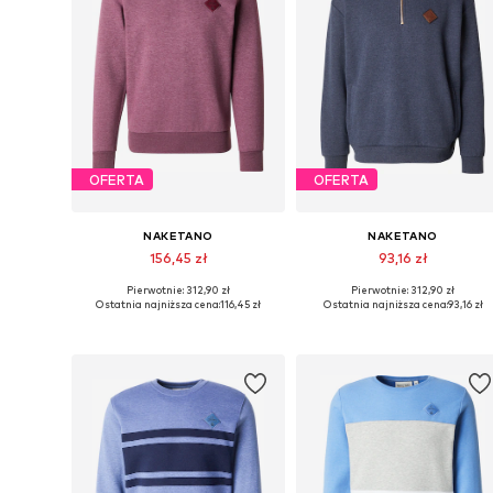
OFERTA
OFERTA
NAKETANO
NAKETANO
156,45 zł
93,16 zł
Pierwotnie: 312,90 zł
Pierwotnie: 312,90 zł
Dostępne rozmiary: S, M, L, XL, XXL, XXXL
Dostępn
Ostatnia najniższa cena:
116,45 zł
Ostatnia najniższa cena:
93,16 zł
Dodaj do koszyka
Dodaj do koszyka