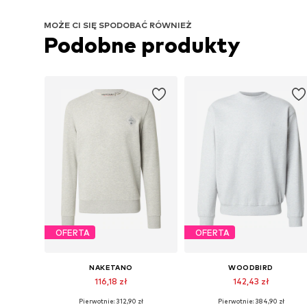
MOŻE CI SIĘ SPODOBAĆ RÓWNIEŻ
Podobne produkty
OFERTA
OFERTA
NAKETANO
WOODBIRD
116,18 zł
142,43 zł
Pierwotnie: 312,90 zł
Pierwotnie: 384,90 zł
Dostępne rozmiary: M, L, XL, XXL
Dostępne rozmiary: M, L, XL