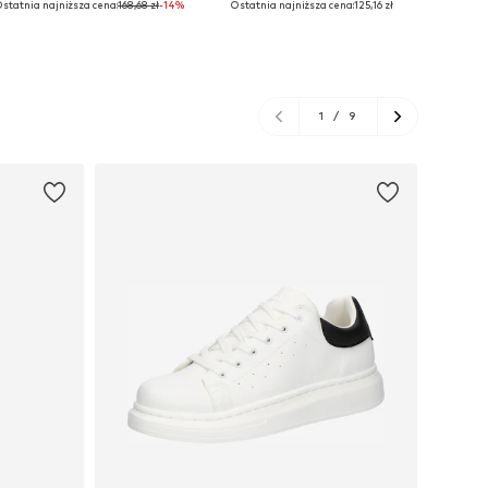
statnia najniższa cena:
168,68 zł
-14%
Ostatnia najniższa cena:
125,16 zł
Dodaj do koszyka
Dodaj do koszyka
Do
1
/
9