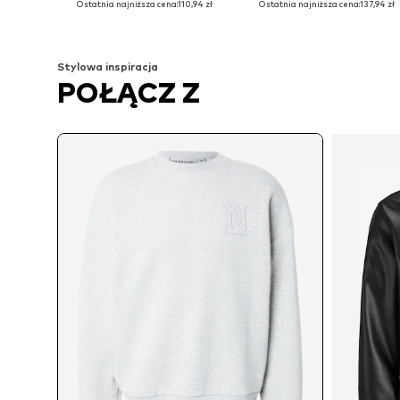
Ostatnia najniższa cena:
110,94 zł
Ostatnia najniższa cena:
137,94 zł
Dodaj do koszyka
Dodaj do koszyka
Stylowa inspiracja
POŁĄCZ Z