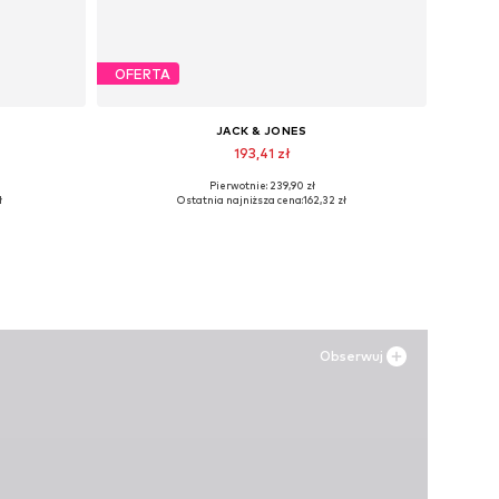
OFERTA
JACK & JONES
193,41 zł
Pierwotnie: 239,90 zł
Dostępne rozmiary: 28 x 30, 29 x 30, 29 x 32, 30 x 30, 30 x 34, 31 x 34
Dostępne rozmiary: 41, 42, 43, 44, 45
ł
Ostatnia najniższa cena:
162,32 zł
Dodaj do koszyka
Obserwuj