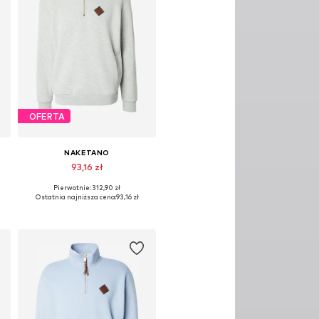
OFERTA
NAKETANO
93,16 zł
Pierwotnie: 312,90 zł
e rozmiary: S, M, L, XL, XXL
Dostępne rozmiary: S, M, L, XL, XXL
Ostatnia najniższa cena:
93,16 zł
Dodaj do koszyka