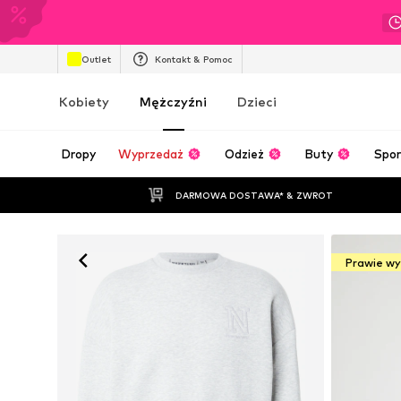
Outlet
Kontakt & Pomoc
Kobiety
Mężczyźni
Dzieci
Dropy
Wyprzedaż
Odzież
Buty
Spor
DARMOWA DOSTAWA* & ZWROT
Prawie w