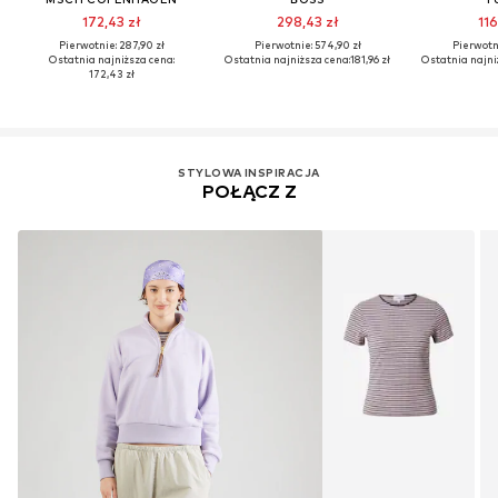
172,43 zł
298,43 zł
116
Pierwotnie: 287,90 zł
Pierwotnie: 574,90 zł
Pierwotni
Ostatnia najniższa cena:
Ostatnia najniższa cena:
181,96 zł
Ostatnia najni
172,43 zł
STYLOWA INSPIRACJA
POŁĄCZ Z