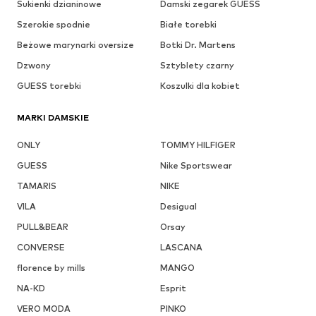
Sukienki dzianinowe
Damski zegarek GUESS
Szerokie spodnie
Białe torebki
Beżowe marynarki oversize
Botki Dr. Martens
Dzwony
Sztyblety czarny
GUESS torebki
Koszulki dla kobiet
MARKI DAMSKIE
ONLY
TOMMY HILFIGER
GUESS
Nike Sportswear
TAMARIS
NIKE
VILA
Desigual
PULL&BEAR
Orsay
CONVERSE
LASCANA
florence by mills
MANGO
NA-KD
Esprit
VERO MODA
PINKO