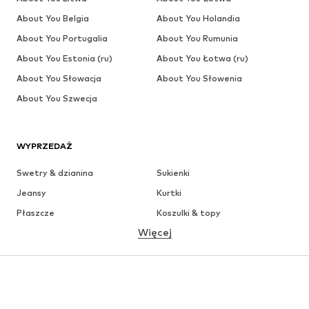
About You Belgia
About You Holandia
About You Portugalia
About You Rumunia
About You Estonia (ru)
About You Łotwa (ru)
About You Słowacja
About You Słowenia
About You Szwecja
WYPRZEDAŻ
Swetry & dzianina
Sukienki
Jeansy
Kurtki
Płaszcze
Koszulki & topy
Więcej
Spodnie
Bielizna
Spódnice
Bluzki & koszule
Bluzy
Marynarki
Moda plażowa
Kombinezony