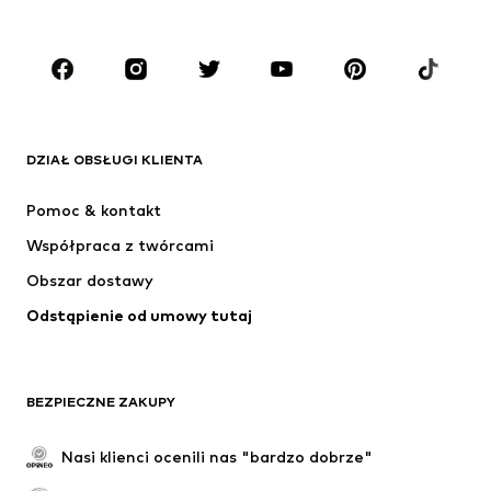
Plus size
Moda ciążowa
Buty
Sport
Akcesoria
Premium
ODZIEŻ
DZIAŁ OBSŁUGI KLIENTA
Nowości
Na czasie
Sukienki
Jeansy
Pomoc & kontakt
Koszulki & topy
Spodnie
Współpraca z twórcami
Kurtki
Swetry & dzianina
Obszar dostawy
Bielizna
Bluzki & koszule
Odstąpienie od umowy tutaj
Płaszcze
Spódnice
Moda plażowa
Bluzy
Marynarki
Kombinezony
BEZPIECZNE ZAKUPY
Plus size
Moda ciążowa
Specjalne okazje
Ekskluzywne
Nasi klienci ocenili nas "bardzo dobrze"
Recykling