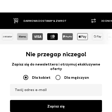
30 DNI NA ZWROT TOWARU
PŁATNO
Nie przegap niczego!
Zapisz się do newslettera i otrzymuj ekskluzywne
oferty
Dla kobiet
Dla mężczyzn
Twój adres e-mail
Zapisz się