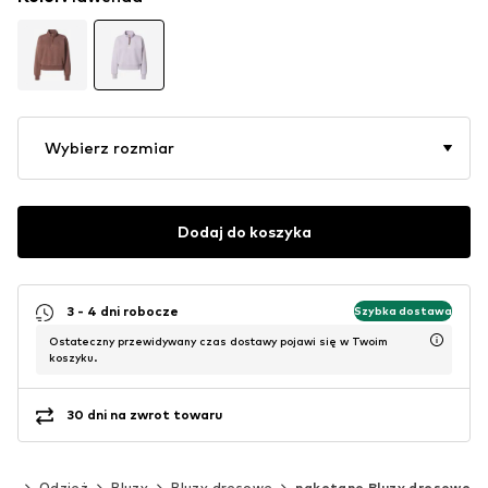
Wybierz rozmiar
Dodaj do koszyka
3 - 4 dni robocze
Szybka dostawa
Ostateczny przewidywany czas dostawy pojawi się w Twoim
koszyku.
30 dni na zwrot towaru
ety
Odzież
Bluzy
Bluzy dresowe
naketano Bluzy dresowe