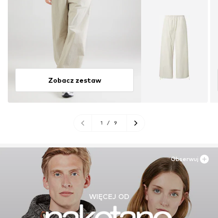
Zobacz zestaw
1
/
9
Obserwuj
WIĘCEJ OD