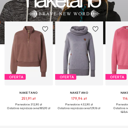
OFERTA
OFERTA
OFERTA
NAKETANO
NAKETANO
NAK
251,91 zł
179,94 zł
114
Pierwotnie: 312,90 zł
Pierwotnie: 432,90 zł
Pierwotni
Ostatnia najniższa cena:
185,93 zł
Ostatnia najniższa cena:
129,16 zł
Ostatnia n
127,4