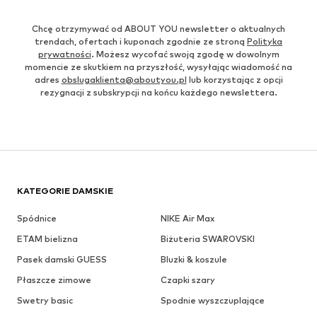
Chcę otrzymywać od ABOUT YOU newsletter o aktualnych
trendach, ofertach i kuponach zgodnie ze stroną
Polityka
prywatności
. Możesz wycofać swoją zgodę w dowolnym
momencie ze skutkiem na przyszłość, wysyłając wiadomość na
adres
obslugaklienta@aboutyou.pl
lub korzystając z opcji
rezygnacji z subskrypcji na końcu każdego newslettera.
KATEGORIE DAMSKIE
Spódnice
NIKE Air Max
ETAM bielizna
Biżuteria SWAROVSKI
Pasek damski GUESS
Bluzki & koszule
Płaszcze zimowe
Czapki szary
Swetry basic
Spodnie wyszczuplające