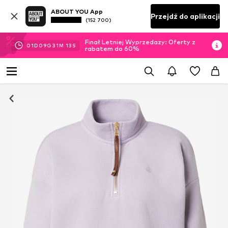
ABOUT YOU App
Przejdź do aplikacji
(152 700)
Finał Letniej Wyprzedaży: Oferty z
01
D
09
G
31
M
13
S
rabatem do 60%