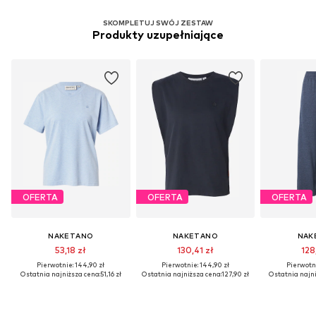
SKOMPLETUJ SWÓJ ZESTAW
Produkty uzupełniające
OFERTA
OFERTA
OFERTA
NAKETANO
NAKETANO
NAK
53,18 zł
130,41 zł
128
Pierwotnie: 144,90 zł
Pierwotnie: 144,90 zł
Pierwotni
Ostatnia najniższa cena:
51,16 zł
Ostatnia najniższa cena:
127,90 zł
Ostatnia najni