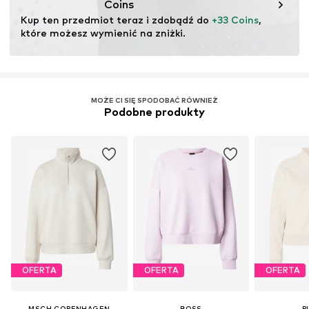
Coins
Kup ten przedmiot teraz i zdobądź do 
+33 Coins
, 
które możesz wymienić na zniżki.
MOŻE CI SIĘ SPODOBAĆ RÓWNIEŻ
Podobne produkty
OFERTA
OFERTA
OFERTA
MSCH COPENHAGEN
BOSS
P