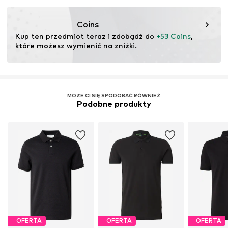
Ten produkt zawiera naturalne włókna pochodzące ze
źródeł, które koncentrują się na systemach zarządzania
Coins
środowiskowego lub w celu sprawdzenia, czy
Kup ten przedmiot teraz i zdobądź do 
+53 Coins
, 
gospodarstwa rolne są w trakcie przechodzenia na
które możesz wymienić na zniżki.
rolnictwo ekologiczne.
Więcej
MOŻE CI SIĘ SPODOBAĆ RÓWNIEŻ
Podobne produkty
OFERTA
OFERTA
OFERTA