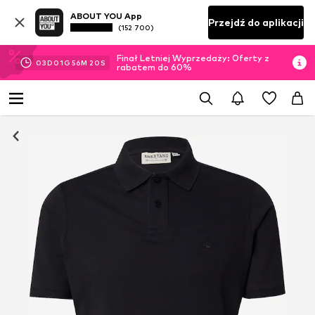
ABOUT YOU App
Przejdź do aplikacji
(152 700)
Finał Letniej Wyprzedaży: Oferty z
03
D
01
G
56
M
19
S
rabatem do 60%