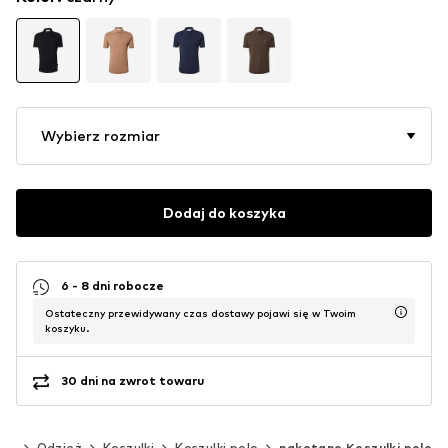
Wybierz rozmiar
Dodaj do koszyka
6 - 8 dni robocze
Ostateczny przewidywany czas dostawy pojawi się w Twoim
koszyku.
30 dni na zwrot towaru
źni
Odzież
Koszulki
Koszulki polo
naketano Koszulki polo