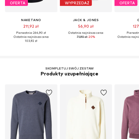
OFERTA
WYPRZEDAŻ
OFERTA
NAKETANO
JACK & JONES
211,92 zł
56,90 zł
127
Pierwotnie: 264,90 zł
Ostatnia najniższa cena:
Pierwotni
Ostatnia najniższa cena:
71,90 zł
-20%
Ostatnia najni
103,92 zł
SKOMPLETUJ SWÓJ ZESTAW
Produkty uzupełniające