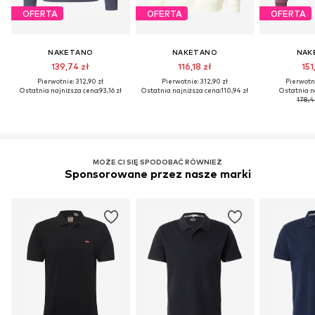
OFERTA
OFERTA
OFERTA
NAKETANO
NAKETANO
NAK
139,74 zł
116,18 zł
151
Pierwotnie: 312,90 zł
Pierwotnie: 312,90 zł
Pierwotni
Ostatnia najniższa cena:
93,16 zł
Ostatnia najniższa cena:
110,94 zł
Ostatnia n
178,4
MOŻE CI SIĘ SPODOBAĆ RÓWNIEŻ
Sponsorowane przez nasze marki