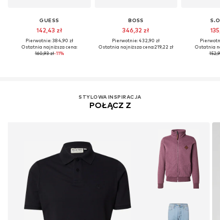
GUESS
BOSS
S.O
142,43 zł
346,32 zł
135
Pierwotnie: 384,90 zł
Pierwotnie: 432,90 zł
Pierwotni
Ostatnia najniższa cena:
Ostatnia najniższa cena:
219,22 zł
Ostatnia n
160,93 zł
-11%
152,9
STYLOWA INSPIRACJA
POŁĄCZ Z