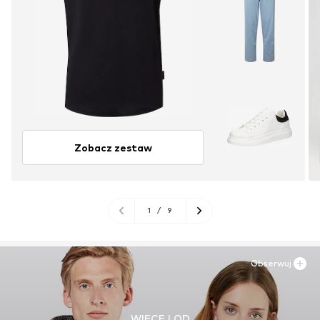
Zobacz zestaw
1
/
9
Obserwuj
WIĘCEJ OD