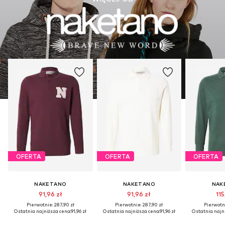
OFERTA
OFERTA
OFERTA
NAKETANO
NAKETANO
NAK
91,96 zł
91,96 zł
115
Pierwotnie: 287,90 zł
Pierwotnie: 287,90 zł
Pierwotni
Ostatnia najniższa cena:
91,96 zł
Ostatnia najniższa cena:
91,96 zł
Ostatnia najni