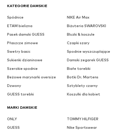
KATEGORIE DAMSKIE
Spódnice
NIKE Air Max
ETAM bielizna
Biżuteria SWAROVSKI
Pasek damski GUESS
Bluzki & koszule
Płaszcze zimowe
Czapki szary
Swetry basic
Spodnie wyszczuplające
Sukienki dzianinowe
Damski zegarek GUESS
Szerokie spodnie
Białe torebki
Beżowe marynarki oversize
Botki Dr. Martens
Dzwony
Sztyblety czarny
GUESS torebki
Koszulki dla kobiet
MARKI DAMSKIE
ONLY
TOMMY HILFIGER
GUESS
Nike Sportswear