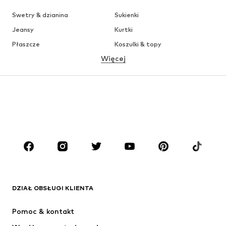
Swetry & dzianina
Sukienki
Jeansy
Kurtki
Płaszcze
Koszulki & topy
Więcej
Spodnie
Bielizna
Spódnice
Bluzki & koszule
Bluzy
Marynarki
Moda plażowa
Kombinezony
Plus size
Moda ciążowa
Buty
Sport
Akcesoria
Premium
ODZIEŻ
DZIAŁ OBSŁUGI KLIENTA
Nowości
Na czasie
Sukienki
Jeansy
Pomoc & kontakt
Koszulki & topy
Spodnie