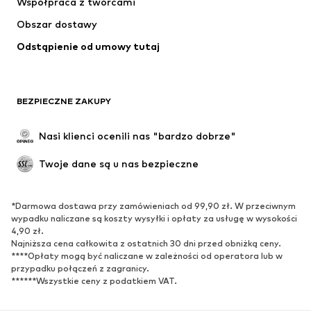
Współpraca z twórcami
Kurtki
Swetry & dzianina
Obszar dostawy
Bielizna
Bluzki & koszule
Odstąpienie od umowy tutaj
Płaszcze
Spódnice
Moda plażowa
Bluzy
Marynarki
Kombinezony
BEZPIECZNE ZAKUPY
Plus size
Moda ciążowa
Specjalne okazje
Ekskluzywne
Nasi klienci ocenili nas "bardzo dobrze"
Recykling
Twoje dane są u nas bezpieczne
BUTY
*Darmowa dostawa przy zamówieniach od 99,90 zł. W przeciwnym
Nowości
Na czasie
wypadku naliczane są koszty wysyłki i opłaty za usługę w wysokości
Trampki & sneakersy
Botki
4,90 zł.
Najniższa cena całkowita z ostatnich 30 dni przed obniżką ceny.
Czółenka & buty na obcasie
Kozaki
****Opłaty mogą być naliczane w zależności od operatora lub w
przypadku połączeń z zagranicy.
Sandały
Półbuty
******Wszystkie ceny z podatkiem VAT.
Buty sportowe
Baleriny
Klapki
Kapcie