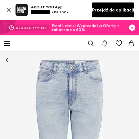
ABOUT YOU App
Przejdź do aplikacji
(152 700)
Finał Letniej Wyprzedaży: Oferty z
03
D
04
G
17
M
15
S
rabatem do 60%