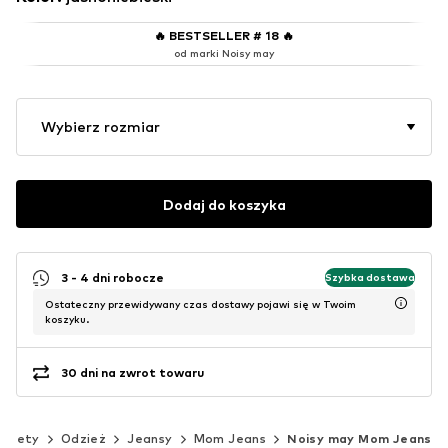
🔥
BESTSELLER # 18
🔥
od marki Noisy may
Wybierz rozmiar
Dodaj do koszyka
3 - 4 dni robocze
Szybka dostawa
Ostateczny przewidywany czas dostawy pojawi się w Twoim
koszyku.
30 dni na zwrot towaru
obiety
Odzież
Jeansy
Mom Jeans
Noisy may Mom Jeans