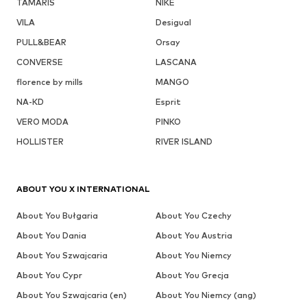
TAMARIS
NIKE
VILA
Desigual
PULL&BEAR
Orsay
CONVERSE
LASCANA
florence by mills
MANGO
NA-KD
Esprit
VERO MODA
PINKO
HOLLISTER
RIVER ISLAND
ABOUT YOU X INTERNATIONAL
About You Bułgaria
About You Czechy
About You Dania
About You Austria
About You Szwajcaria
About You Niemcy
About You Cypr
About You Grecja
About You Szwajcaria (en)
About You Niemcy (ang)