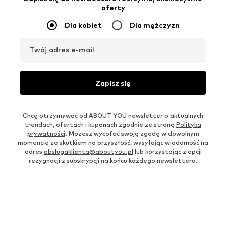
oferty
Dla kobiet
Dla mężczyzn
Twój adres e-mail
Zapisz się
Chcę otrzymywać od ABOUT YOU newsletter o aktualnych
trendach, ofertach i kuponach zgodnie ze stroną
Polityka
prywatności
. Możesz wycofać swoją zgodę w dowolnym
momencie ze skutkiem na przyszłość, wysyłając wiadomość na
adres
obslugaklienta@aboutyou.pl
lub korzystając z opcji
rezygnacji z subskrypcji na końcu każdego newslettera.