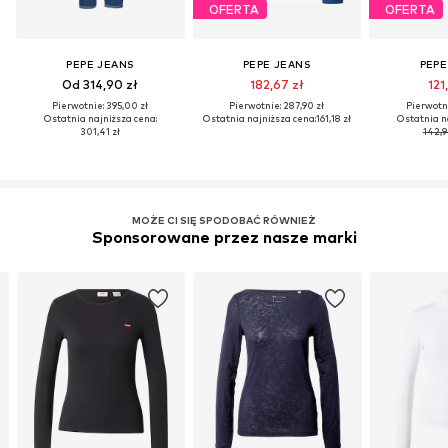
OFERTA
OFERTA
PEPE JEANS
PEPE JEANS
PEPE
Od 314,90 zł
182,67 zł
121
Pierwotnie: 395,00 zł
Pierwotnie: 287,90 zł
Pierwotni
Ostatnia najniższa cena:
Ostatnia najniższa cena:
161,18 zł
Ostatnia n
301,41 zł
142,9
MOŻE CI SIĘ SPODOBAĆ RÓWNIEŻ
Sponsorowane przez nasze marki