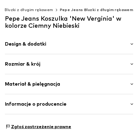
Bluzki z długim rękawem
Pepe Jeans Bluzki z długim rękawem
Pepe Jeans Koszulka 'New Verginia' w
kolorze Ciemny Niebieski
Design & dodatki
Nadruk z logo
Rozmiar & krój
Dżersej
Okrągły dekolt
Długość rękawa: Długi rękaw
Materiał & pielęgnacja
Długość: Długość normalna
Nr artykułu
PEP5235004000001
Krój: Wąski krój
Materiał: 95% Bawełna, 5% Elastan
Informacje o producencie
Tabela rozmiarów
Elastyczność: Elastyczne/stretch
PEPE JEANS, S.L.
Kraj pochodzenia: Bangladesz
Carretera Laureà Miró
Zgłoś zastrzeżenie prawne
núm. 403-405
08980 Sant Feliu de Llobregat