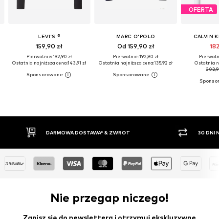
OFERTA
LEVI'S ®
MARC O'POLO
CALVIN K
159,90 zł
Od 159,90 zł
182
Pierwotnie: 192,90 zł
Pierwotnie: 192,90 zł
Pierwotni
Ostatnia najniższa cena:
143,91 zł
Ostatnia najniższa cena:
135,92 zł
Ostatnia n
202,9
30 DNI NA ZWROT TOWARU
PŁATNO
Nie przegap niczego!
Zapisz się do newslettera i otrzymuj ekskluzywne