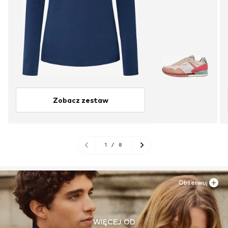
Zobacz zestaw
1
/
8
Obserwuj
WIĘCEJ OD