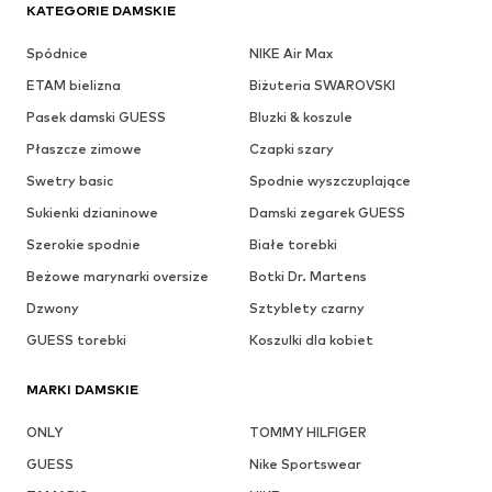
KATEGORIE DAMSKIE
Spódnice
NIKE Air Max
ETAM bielizna
Biżuteria SWAROVSKI
Pasek damski GUESS
Bluzki & koszule
Płaszcze zimowe
Czapki szary
Swetry basic
Spodnie wyszczuplające
Sukienki dzianinowe
Damski zegarek GUESS
Szerokie spodnie
Białe torebki
Beżowe marynarki oversize
Botki Dr. Martens
Dzwony
Sztyblety czarny
GUESS torebki
Koszulki dla kobiet
MARKI DAMSKIE
ONLY
TOMMY HILFIGER
GUESS
Nike Sportswear