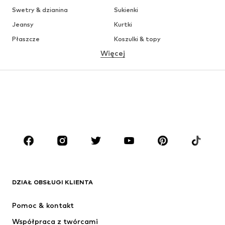
Swetry & dzianina
Sukienki
Jeansy
Kurtki
Płaszcze
Koszulki & topy
Więcej
Spodnie
Bielizna
Spódnice
Bluzki & koszule
Bluzy
Marynarki
Moda plażowa
Kombinezony
Plus size
Moda ciążowa
Buty
Sport
Akcesoria
Premium
ODZIEŻ
DZIAŁ OBSŁUGI KLIENTA
Nowości
Na czasie
Sukienki
Jeansy
Pomoc & kontakt
Koszulki & topy
Spodnie
Współpraca z twórcami