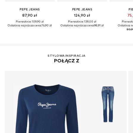
PEPE JEANS
PEPE JEANS
PI
87,90 zł
124,90 zł
75,
Pierwotnie: 109,90 zł
Pierwotnie: 139,00 zł
Pierwotn
Ostatnia najniższa cena:
76,90 zł
Ostatnia najniższa cena:
98,91 zł
Ostatnia n
80,9
STYLOWA INSPIRACJA
POŁĄCZ Z