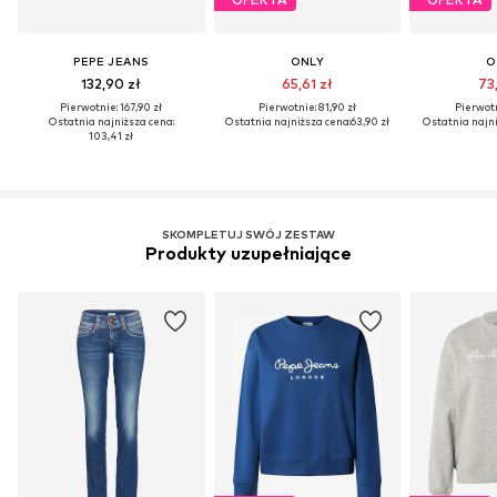
PEPE JEANS
ONLY
O
132,90 zł
65,61 zł
73,
Pierwotnie: 167,90 zł
Pierwotnie: 81,90 zł
Pierwotn
Ostatnia najniższa cena:
Ostatnia najniższa cena:
63,90 zł
Ostatnia najni
103,41 zł
SKOMPLETUJ SWÓJ ZESTAW
Produkty uzupełniające