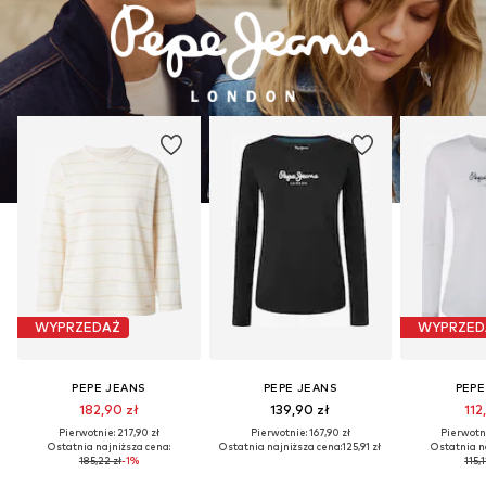
WYPRZEDAŻ
WYPRZED
PEPE JEANS
PEPE JEANS
PEPE
182,90 zł
139,90 zł
112
Pierwotnie: 217,90 zł
Pierwotnie: 167,90 zł
Pierwotni
Ostatnia najniższa cena:
Ostatnia najniższa cena:
125,91 zł
Ostatnia n
185,22 zł
-1%
115,1