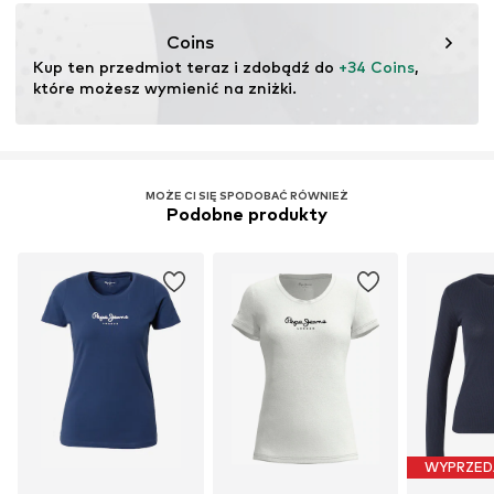
ES
ariadna.peris@awwg.com
Coins
Kup ten przedmiot teraz i zdobądź do 
+34 Coins
, 
które możesz wymienić na zniżki.
MOŻE CI SIĘ SPODOBAĆ RÓWNIEŻ
Podobne produkty
WYPRZED