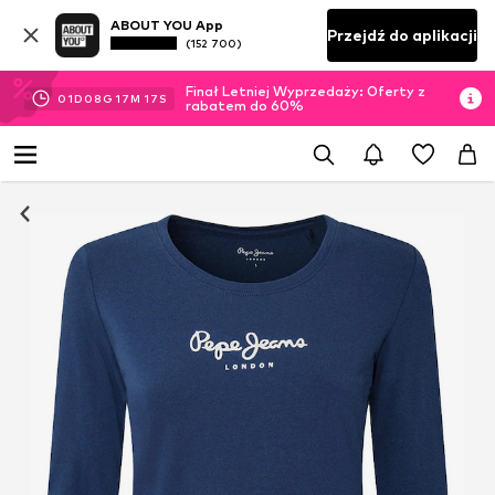
ABOUT YOU App
Przejdź do aplikacji
(152 700)
Finał Letniej Wyprzedaży: Oferty z
01
D
08
G
17
M
16
S
rabatem do 60%