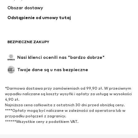
Kurtki
Swetry & dzianina
Obszar dostawy
Bielizna
Bluzki & koszule
Odstąpienie od umowy tutaj
Płaszcze
Spódnice
Moda plażowa
Bluzy
Marynarki
Kombinezony
BEZPIECZNE ZAKUPY
Plus size
Moda ciążowa
Specjalne okazje
Ekskluzywne
Nasi klienci ocenili nas "bardzo dobrze"
Recykling
Twoje dane są u nas bezpieczne
BUTY
*Darmowa dostawa przy zamówieniach od 99,90 zł. W przeciwnym
Nowości
Na czasie
wypadku naliczane są koszty wysyłki i opłaty za usługę w wysokości
Trampki & sneakersy
Botki
4,90 zł.
Najniższa cena całkowita z ostatnich 30 dni przed obniżką ceny.
Czółenka & buty na obcasie
Kozaki
****Opłaty mogą być naliczane w zależności od operatora lub w
przypadku połączeń z zagranicy.
Sandały
Półbuty
******Wszystkie ceny z podatkiem VAT.
Buty sportowe
Baleriny
Klapki
Kapcie