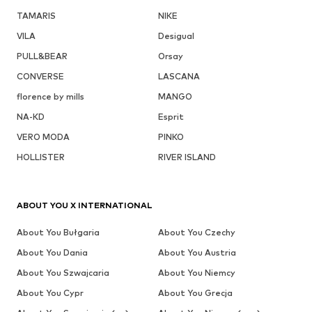
TAMARIS
NIKE
VILA
Desigual
PULL&BEAR
Orsay
CONVERSE
LASCANA
florence by mills
MANGO
NA-KD
Esprit
VERO MODA
PINKO
HOLLISTER
RIVER ISLAND
ABOUT YOU X INTERNATIONAL
About You Bułgaria
About You Czechy
About You Dania
About You Austria
About You Szwajcaria
About You Niemcy
About You Cypr
About You Grecja