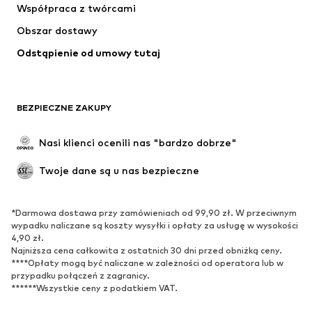
Współpraca z twórcami
Kurtki
Swetry & dzianina
Obszar dostawy
Bielizna
Bluzki & koszule
Odstąpienie od umowy tutaj
Płaszcze
Spódnice
Moda plażowa
Bluzy
Marynarki
Kombinezony
BEZPIECZNE ZAKUPY
Plus size
Moda ciążowa
Specjalne okazje
Ekskluzywne
Nasi klienci ocenili nas "bardzo dobrze"
Recykling
Twoje dane są u nas bezpieczne
BUTY
*Darmowa dostawa przy zamówieniach od 99,90 zł. W przeciwnym
Nowości
Na czasie
wypadku naliczane są koszty wysyłki i opłaty za usługę w wysokości
Trampki & sneakersy
Botki
4,90 zł.
Najniższa cena całkowita z ostatnich 30 dni przed obniżką ceny.
Czółenka & buty na obcasie
Kozaki
****Opłaty mogą być naliczane w zależności od operatora lub w
przypadku połączeń z zagranicy.
Sandały
Półbuty
******Wszystkie ceny z podatkiem VAT.
Buty sportowe
Baleriny