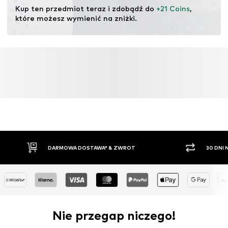
pochodzących z recyklingu może zmniejszyć
Kup ten przedmiot teraz i zdobądź do 
+21 Coins
, 
zapotrzebowanie na surowce, uniknąć odpadów i chronić
które możesz wymienić na zniżki.
zasoby naturalne.
Więcej
DARMOWA DOSTAWA* & ZWROT
30 DNI
Nie przegap niczego!