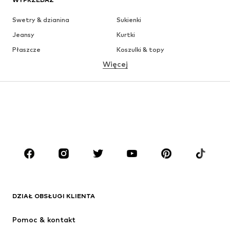
Swetry & dzianina
Sukienki
Jeansy
Kurtki
Płaszcze
Koszulki & topy
Więcej
Spodnie
Bielizna
Spódnice
Bluzki & koszule
Bluzy
Marynarki
Moda plażowa
Kombinezony
Plus size
Moda ciążowa
Buty
Sport
Akcesoria
Premium
ODZIEŻ
DZIAŁ OBSŁUGI KLIENTA
Nowości
Na czasie
Sukienki
Jeansy
Pomoc & kontakt
Koszulki & topy
Spodnie