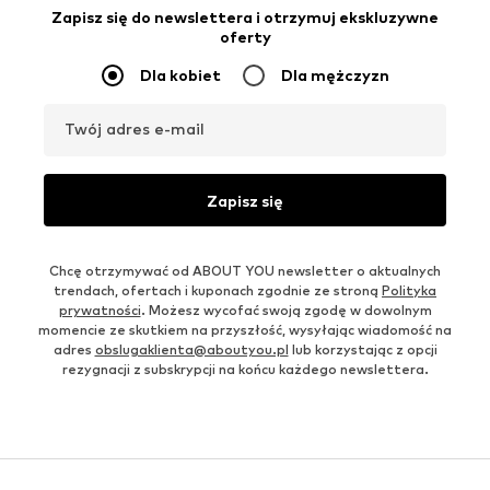
Zapisz się do newslettera i otrzymuj ekskluzywne
oferty
Dla kobiet
Dla mężczyzn
Twój adres e-mail
Zapisz się
Chcę otrzymywać od ABOUT YOU newsletter o aktualnych
trendach, ofertach i kuponach zgodnie ze stroną
Polityka
prywatności
. Możesz wycofać swoją zgodę w dowolnym
momencie ze skutkiem na przyszłość, wysyłając wiadomość na
adres
obslugaklienta@aboutyou.pl
lub korzystając z opcji
rezygnacji z subskrypcji na końcu każdego newslettera.