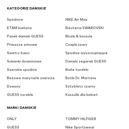
KATEGORIE DAMSKIE
Spódnice
NIKE Air Max
ETAM bielizna
Biżuteria SWAROVSKI
Pasek damski GUESS
Bluzki & koszule
Płaszcze zimowe
Czapki szary
Swetry basic
Spodnie wyszczuplające
Sukienki dzianinowe
Damski zegarek GUESS
Szerokie spodnie
Białe torebki
Beżowe marynarki oversize
Botki Dr. Martens
Dzwony
Sztyblety czarny
GUESS torebki
Koszulki dla kobiet
MARKI DAMSKIE
ONLY
TOMMY HILFIGER
GUESS
Nike Sportswear