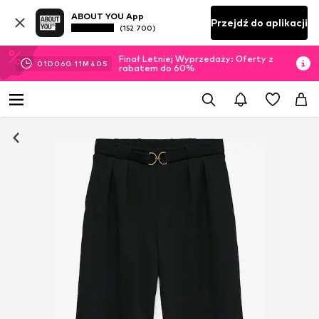
ABOUT YOU App
Przejdź do aplikacji
(152 700)
Finał Letniej Wyprzedaży: Oferty z
01
D
06
G
11
M
39
S
rabatem do 60%