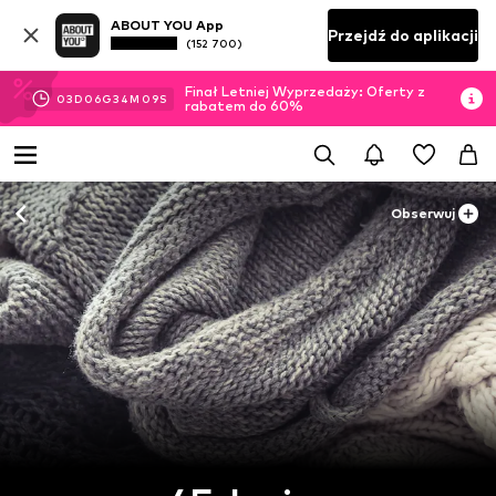
ABOUT YOU App
Przejdź do aplikacji
(152 700)
Finał Letniej Wyprzedaży: Oferty z
03
D
06
G
34
M
07
S
rabatem do 60%
Obserwuj