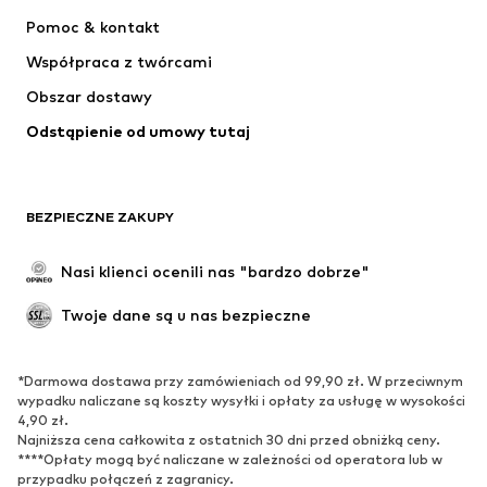
NIKE
Jordan
Pomoc & kontakt
ADIDAS PERFORMANCE
NAME IT
Współpraca z twórcami
Obszar dostawy
Odstąpienie od umowy tutaj
BEZPIECZNE ZAKUPY
Nasi klienci ocenili nas "bardzo dobrze"
Twoje dane są u nas bezpieczne
*Darmowa dostawa przy zamówieniach od 99,90 zł. W przeciwnym
wypadku naliczane są koszty wysyłki i opłaty za usługę w wysokości
4,90 zł.
Najniższa cena całkowita z ostatnich 30 dni przed obniżką ceny.
****Opłaty mogą być naliczane w zależności od operatora lub w
przypadku połączeń z zagranicy.