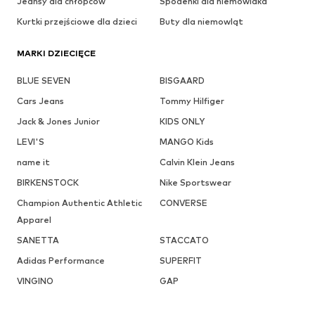
Jeansy dla chłopców
Spodenki dla niemowlaka
Kurtki przejściowe dla dzieci
Buty dla niemowląt
MARKI DZIECIĘCE
BLUE SEVEN
BISGAARD
Cars Jeans
Tommy Hilfiger
Jack & Jones Junior
KIDS ONLY
LEVI'S
MANGO Kids
name it
Calvin Klein Jeans
BIRKENSTOCK
Nike Sportswear
Champion Authentic Athletic
CONVERSE
Apparel
SANETTA
STACCATO
Adidas Performance
SUPERFIT
VINGINO
GAP