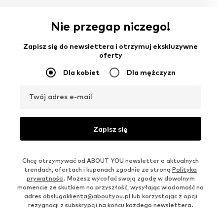
Nie przegap niczego!
Zapisz się do newslettera i otrzymuj ekskluzywne
oferty
Dla kobiet
Dla mężczyzn
Twój adres e-mail
Zapisz się
Chcę otrzymywać od ABOUT YOU newsletter o aktualnych
trendach, ofertach i kuponach zgodnie ze stroną
Polityka
prywatności
. Możesz wycofać swoją zgodę w dowolnym
momencie ze skutkiem na przyszłość, wysyłając wiadomość na
adres
obslugaklienta@aboutyou.pl
lub korzystając z opcji
rezygnacji z subskrypcji na końcu każdego newslettera.