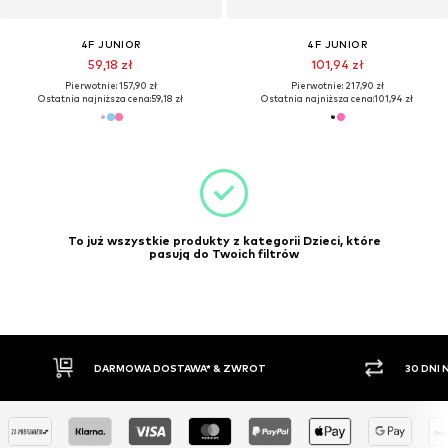
4F JUNIOR
4F JUNIOR
59,18 zł
101,94 zł
Pierwotnie: 157,90 zł
Pierwotnie: 217,90 zł
Ostatnia najniższa cena:
59,18 zł
Ostatnia najniższa cena:
101,94 zł
To już wszystkie produkty z kategorii Dzieci, które
pasują do Twoich filtrów
30 DNI NA ZWROT TOWARU
PŁATNO