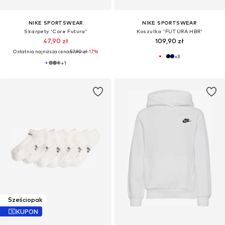
NIKE SPORTSWEAR
NIKE SPORTSWEAR
Skarpety 'Core Futura'
Koszulka 'FUTURA HBR'
47,90 zł
109,90 zł
Ostatnia najniższa cena:
57,90 zł
-17%
+
3
+
1
Sześciopak
KUPON