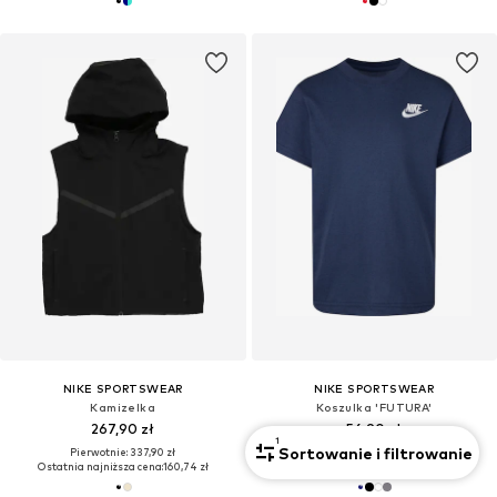
NIKE SPORTSWEAR
NIKE SPORTSWEAR
Kamizelka
Koszulka 'FUTURA'
267,90 zł
56,90 zł
1
Sortowanie i filtrowanie
Pierwotnie: 337,90 zł
Pierwotnie: 71,90 zł
Ostatnia najniższa cena:
160,74 zł
Ostatnia najniższa cena:
44,97 zł