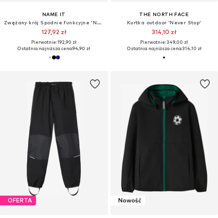
NAME IT
THE NORTH FACE
Zwężany krój Spodnie funkcyjne 'NKNAlfa'
Kurtka outdoor 'Never Stop'
127,92 zł
314,10 zł
Pierwotnie: 192,90 zł
Pierwotnie: 349,00 zł
Ostatnia najniższa cena:
94,90 zł
Ostatnia najniższa cena:
314,10 zł
OFERTA
Nowość