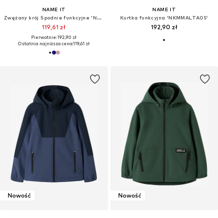
NAME IT
NAME IT
Zwężany krój Spodnie funkcyjne 'NKNAlfa'
Kurtka funkcyjna 'NKMMALTA05'
119,61 zł
192,90 zł
Pierwotnie: 192,90 zł
Ostatnia najniższa cena:
119,61 zł
Nowość
Nowość