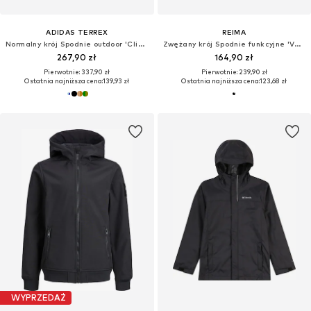
ADIDAS TERREX
REIMA
Normalny krój Spodnie outdoor 'Clima365'
Zwężany krój Spodnie funkcyjne 'Vaeltaa'
267,90 zł
164,90 zł
Pierwotnie: 337,90 zł
Pierwotnie: 239,90 zł
Ostatnia najniższa cena:
139,93 zł
Ostatnia najniższa cena:
123,68 zł
WYPRZEDAŻ