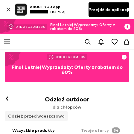
ABOUT YOU App
Przejdź do aplikacji
(152 700)
Finał Letniej Wyprzedaży: Oferty z
01
D
02
G
30
M
36
S
rabatem do 60%
01
D
02
G
30
M
36
S
Finał Letniej Wyprzedaży: Oferty z rabatem do
60%
Odzież outdoor
dla chłopców
Odzież przeciwdeszczowa
Wszystkie produkty
Twoje oferty
84