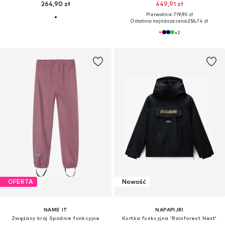
264,90 zł
449,91 zł
Pierwotnie: 719,90 zł
Ostatnia najniższa cena:
256,74 zł
+
2
OFERTA
Nowość
NAME IT
NAPAPIJRI
Zwężany krój Spodnie funkcyjne
Kurtka funkcyjna 'Rainforest Next'