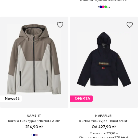
+
2
Nowość
OFERTA
NAME IT
NAPAPIJRI
Kurtka funkcyjna 'NKNALFA08'
Kurtka funkcyjna 'Rainforest'
254,90 zł
Od 427,90 zł
Pierwotnie: 719,90 zł
Ostatnia najniższa cena:
370,44 zł