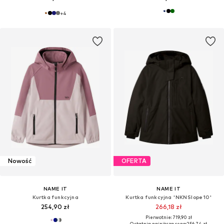
+
4
Nowość
OFERTA
NAME IT
NAME IT
Kurtka funkcyjna
Kurtka funkcyjna 'NKNSlope10'
254,90 zł
266,18 zł
Pierwotnie: 719,90 zł
Ostatnia najniższa cena:
256,74 zł