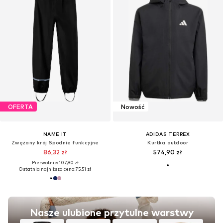
OFERTA
Nowość
NAME IT
ADIDAS TERREX
Zwężany krój Spodnie funkcyjne
Kurtka outdoor
86,32 zł
574,90 zł
Pierwotnie: 107,90 zł
Ostatnia najniższa cena:
75,51 zł
Nasze ulubione przytulne warstwy