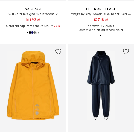
NAPAPIJRI
THE NORTH FACE
Kurtka funkcyjna 'Rainforest 2'
Zwężany krój Spodnie outdoor 'ON THE TRAIL'
611,92 zł
107,18 zł
Ostatnia najniższa cena:
764,90 zł
-20%
Pierwotnie: 239,90 zł
Ostatnia najniższa cena:
98,94 zł
+
4