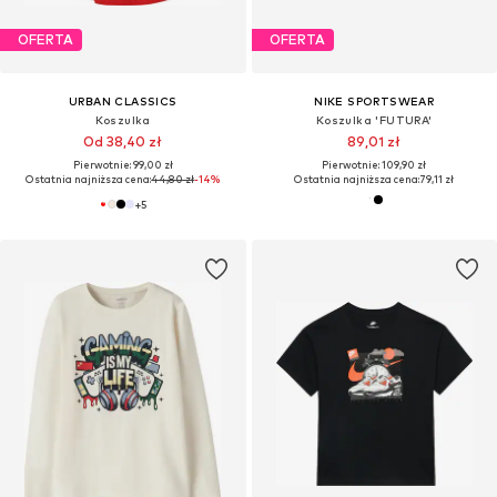
OFERTA
OFERTA
URBAN CLASSICS
NIKE SPORTSWEAR
Koszulka
Koszulka 'FUTURA'
Od 38,40 zł
89,01 zł
Pierwotnie: 99,00 zł
Pierwotnie: 109,90 zł
Ostatnia najniższa cena:
44,80 zł
-14%
Ostatnia najniższa cena:
79,11 zł
+
5