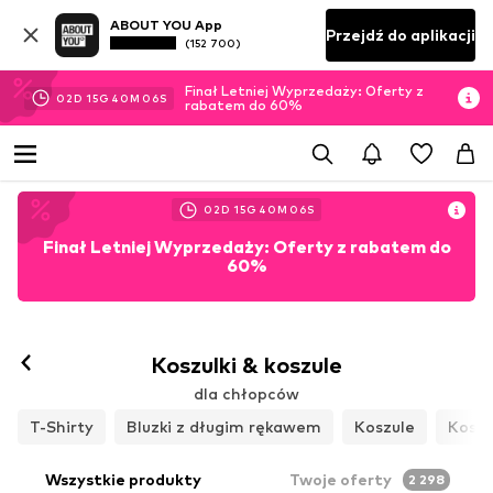
ABOUT YOU App
Przejdź do aplikacji
(152 700)
Finał Letniej Wyprzedaży: Oferty z
02
D
15
G
40
M
03
S
rabatem do 60%
02
D
15
G
40
M
03
S
Finał Letniej Wyprzedaży: Oferty z rabatem do
60%
Koszulki & koszule
dla chłopców
T-Shirty
Bluzki z długim rękawem
Koszule
Koszu
Wszystkie produkty
Twoje oferty
2 298