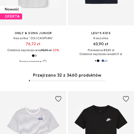
Nowość
OFERTA
ONLY & SONS JUNIOR
LEVI'S KIDS
Koszulka 'OSJCASPIAN'
Koszulka
76,72 zł
63,90 zł
Ostatnia najniższa cena:
95,90 zł
-20%
Pierwotnie: 85,90 zł
Ostatnia najniższa cena:
61,11 zł
+
1
Przejrzano 32 z 3460 produktów