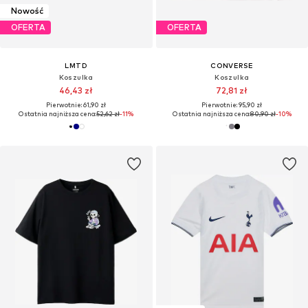
Nowość
OFERTA
OFERTA
LMTD
CONVERSE
Koszulka
Koszulka
46,43 zł
72,81 zł
Pierwotnie: 61,90 zł
Pierwotnie: 95,90 zł
Ostatnia najniższa cena:
52,62 zł
-11%
Ostatnia najniższa cena:
80,90 zł
-10%