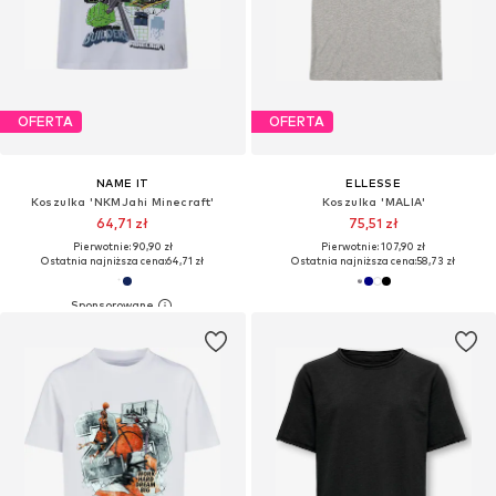
OFERTA
OFERTA
NAME IT
ELLESSE
Koszulka 'NKMJahi Minecraft'
Koszulka 'MALIA'
64,71 zł
75,51 zł
Pierwotnie: 90,90 zł
Pierwotnie: 107,90 zł
Ostatnia najniższa cena:
64,71 zł
Ostatnia najniższa cena:
58,73 zł