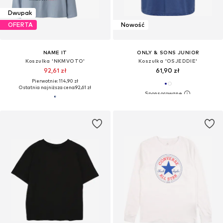
Dwupak
OFERTA
Nowość
NAME IT
ONLY & SONS JUNIOR
Koszulka 'NKMVOTO'
Koszulka 'OSJEDDIE'
92,61 zł
61,90 zł
Pierwotnie: 114,90 zł
Ostatnia najniższa cena:
92,61 zł