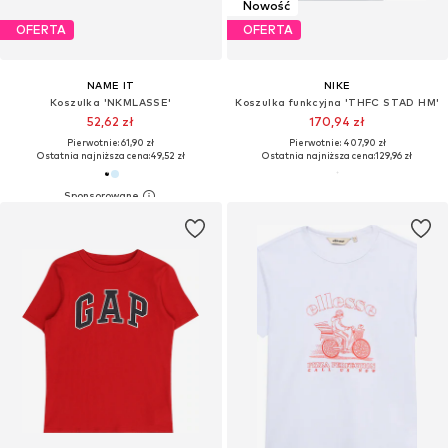
Nowość
OFERTA
OFERTA
NAME IT
NIKE
Koszulka 'NKMLASSE'
Koszulka funkcyjna 'THFC STAD HM'
52,62 zł
170,94 zł
Pierwotnie: 61,90 zł
Pierwotnie: 407,90 zł
Ostatnia najniższa cena:
49,52 zł
Ostatnia najniższa cena:
129,96 zł