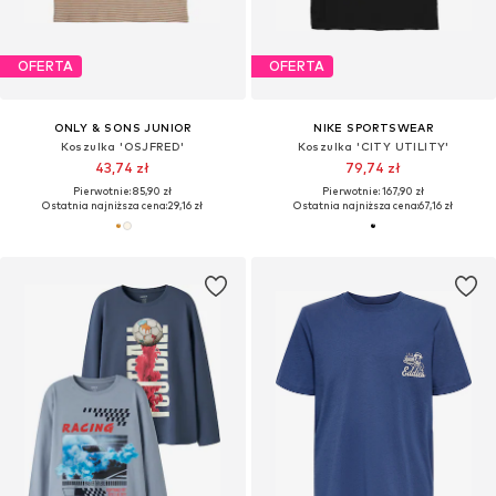
OFERTA
OFERTA
ONLY & SONS JUNIOR
NIKE SPORTSWEAR
Koszulka 'OSJFRED'
Koszulka 'CITY UTILITY'
43,74 zł
79,74 zł
Pierwotnie: 85,90 zł
Pierwotnie: 167,90 zł
Ostatnia najniższa cena:
29,16 zł
Ostatnia najniższa cena:
67,16 zł