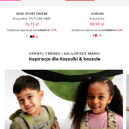
NIKE SPORTSWEAR
JORDAN
Koszulka 'FUTURA HBR'
Koszulka
76,72 zł
98,90 zł
Ostatnia najniższa cena:
95,90 zł
-20%
Ostatnia najniższa cena:
109,90 zł
-10%
+
4
ODKRYJ TRENDY I NAJLEPSZE MARKI
Inspiracja dla Koszulki & koszule