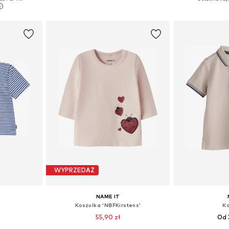
zyka
Dodaj do koszyka
Dodaj 
WYPRZEDAŻ
NAME IT
Koszulka 'NBFKirstens'
Ko
55,90 zł
Od 