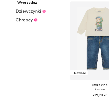
Wyprzedaż
Dziewczynki
Chłopcy
Nowość
LEVI'S KIDS
Zestaw
239,90 zł
Dostępne rozmiary: 62, 68, 