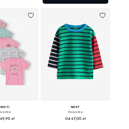
do koszyka
INOTI
NEXT
szulka
Koszulka
49,90 zł
Od 47,00 zł
óżnych rozmiarach
Dostępne w różnych rozmiarach