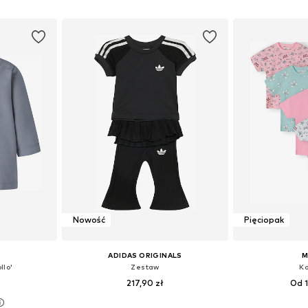
zyka
Dodaj do koszyka
Dodaj 
Nowość
Pięciopak
ADIDAS ORIGINALS
M
llo'
Zestaw
Ko
217,90 zł
Od 1
68, 74, 80, 86
Dostępne w różnych rozmiarach
Dostępne w r