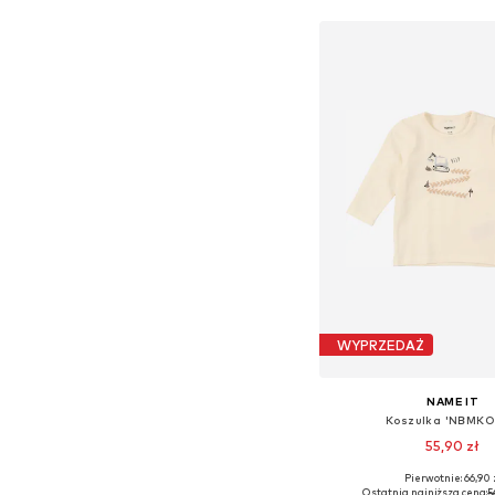
Dodaj do kos
WYPRZEDAŻ
NAME IT
Koszulka 'NBMKO
55,90 zł
Pierwotnie: 66,90 
Dostępne rozmiary: 56, 62, 
Ostatnia najniższa cena:
5