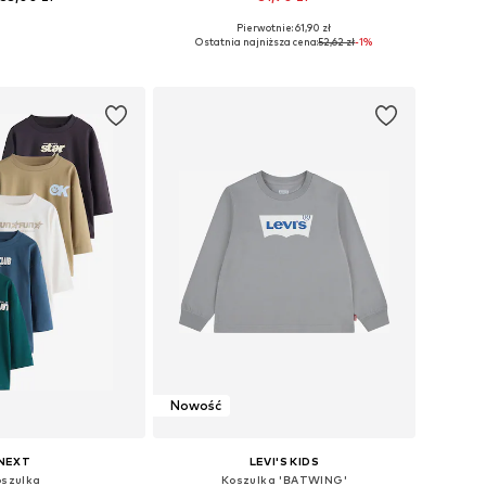
Pierwotnie: 61,90 zł
 74, 80, 86, 92, 98, 116
Dostępne rozmiary: 56, 62, 68, 74, 80, 86
Ostatnia najniższa cena:
52,62 zł
-1%
do koszyka
Dodaj do koszyka
Nowość
NEXT
LEVI'S KIDS
szulka
Koszulka 'BATWING'