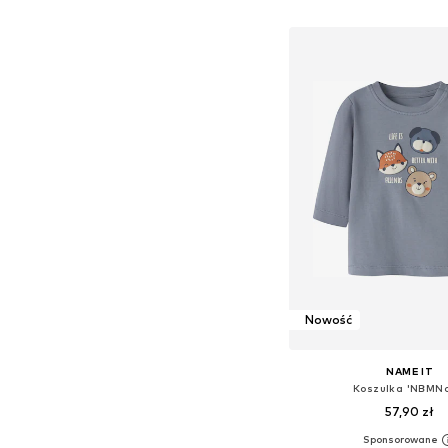
Dodaj do kos
Nowość
NAME IT
Koszulka 'NBMNo
57,90 zł
Dostępne rozmiary: 56, 62, 