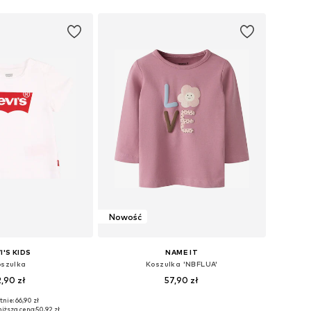
do koszyka
Dodaj do koszyka
Nowość
I'S KIDS
NAME IT
szulka
Koszulka 'NBFLUA'
2,90 zł
57,90 zł
nie: 66,90 zł
óżnych rozmiarach
Dostępne rozmiary: 56, 62, 68, 74, 80, 86
iższa cena:
50,92 zł