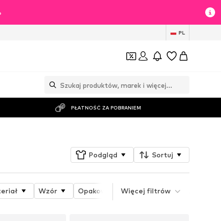
%
PL
PŁATNOŚĆ ZA POBRANIEM
Podgląd
Sortuj
eriał
Wzór
Opakowanie
Więcej filtrów
Świat tematyczny