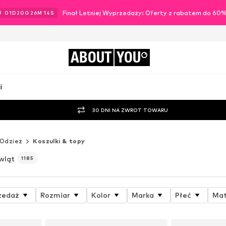
Finał Letniej Wyprzedaży: Oferty z rabatem do 60
01
D
20
G
26
M
13
S
ABOUT
YOU
i
30 DNI NA ZWROT TOWARU
Odzież
Koszulki & topy
wląt
1185
zedaż
Rozmiar
Kolor
Marka
Płeć
Mat