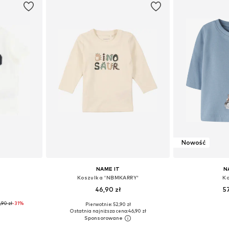
Nowość
NAME IT
N
Koszulka 'NBMKARRY'
Ko
46,90 zł
5
,90 zł
-31%
Pierwotnie: 52,90 zł
-86, 86-92, 92
Dostępne rozmiary: 56, 62, 68, 74, 80, 86
Dostępne rozmiary:
Ostatnia najniższa cena:
46,90 zł
zyka
Dodaj do koszyka
Dodaj 