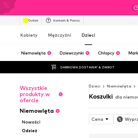
Outlet
Kontakt & Pomoc
Kobiety
Mężczyźni
Dzieci
Niemowlęta
Dziewczynki
Chłopcy
Mark
DARMOWA DOSTAWA* & ZWROT
Dzieci
Niemowlęta
Wszystkie
produkty w
Koszulki
dla niemo
ofercie
Niemowlęta
Cena
Wypr
Nowości
Odzież