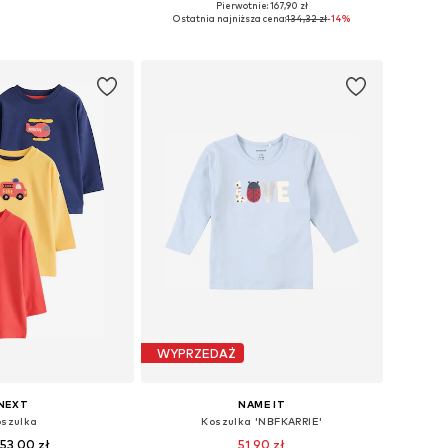
+
3
Pierwotnie: 167,90 zł
óżnych rozmiarach
Dostępne rozmiary: 74-80, 80-86, 86-92
Ostatnia najniższa cena:
134,32 zł
-14%
do koszyka
Dodaj do koszyka
WYPRZEDAŻ
NEXT
NAME IT
szulka
Koszulka 'NBFKARRIE'
53,00 zł
51,90 zł