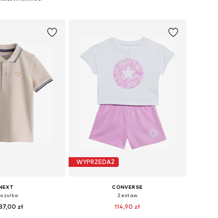
do koszyka
Dodaj do koszyka
WYPRZEDAŻ
NEXT
CONVERSE
szulka
Zestaw
37,00 zł
114,90 zł