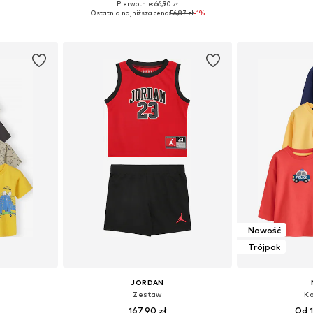
Pierwotnie: 66,90 zł
zmiarach
Dostępne rozmiary: 62, 68, 74, 80, 86
Dostępne w r
Ostatnia najniższa cena:
56,87 zł
-1%
zyka
Dodaj do koszyka
Dodaj 
Nowość
Trójpak
JORDAN
Zestaw
Ko
167,90 zł
Od 1