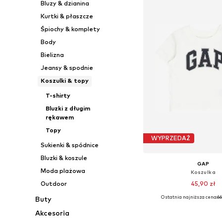
Bluzy & dzianina
Kurtki & płaszcze
Śpiochy & komplety
Body
Bielizna
Jeansy & spodnie
Koszulki & topy
T-shirty
Bluzki z długim
rękawem
Topy
WYPRZEDAŻ
Sukienki & spódnice
Bluzki & koszule
GAP
Moda plażowa
Koszulka
45,90 zł
Outdoor
Ostatnia najniższa cena:
66
Buty
Dostępne rozmiary: 68-80, 80
Akcesoria
Dodaj do kos