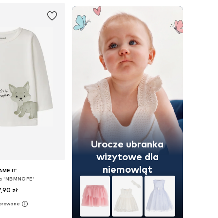
Urocze ubranka
wizytowe dla
niemowląt
AME IT
a 'NBMNOPE'
7,90 zł
 56, 62, 68, 74, 80, 86