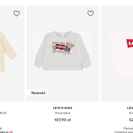
zyka
Dodaj do koszyka
Dodaj 
Nowość
LEVI'S KIDS
LEV
PLA'
Koszulka
Ko
107,90 zł
5
zł
Pierwot
68, 74, 80, 86
Dostępne rozmiary: 62, 68, 80, 86, 98
Dostępne w r
6,87 zł
-1%
Ostatnia najn