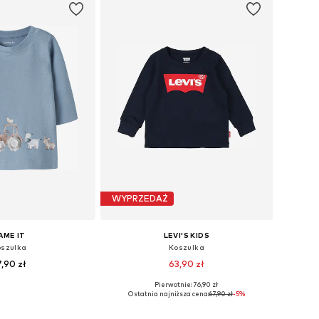
WYPRZEDAŻ
AME IT
LEVI'S KIDS
szulka
Koszulka
7,90 zł
63,90 zł
Pierwotnie: 76,90 zł
 56, 62, 68, 74, 80, 86
Dostępne rozmiary: 62, 68, 74, 80, 86, 92
Ostatnia najniższa cena:
67,90 zł
-5%
do koszyka
Dodaj do koszyka