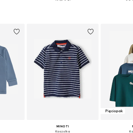
zmiarach
Dostępne rozmiary: 74-80, 80-86, 86-92
Dostępne rozmiary:
zyka
Dodaj do koszyka
Dodaj 
Pięciopak
MINOTI
Koszulka
Ko