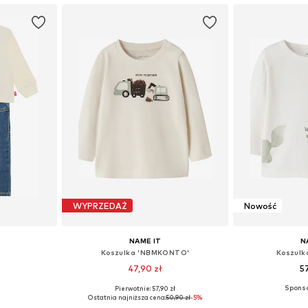
WYPRZEDAŻ
Nowość
NAME IT
N
Koszulka 'NBMKONTO'
Koszulk
47,90 zł
5
Pierwotnie: 57,90 zł
80, 86, 92, 98
Dostępne rozmiary: 56, 62, 68, 74, 80, 86
Dostępne rozmiary:
Ostatnia najniższa cena:
50,90 zł
-5%