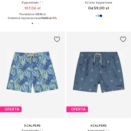
Kąpielówki ' '
Szorty kąpielowe
107,06 zł
Od 59,00 zł
Pierwotnie: 169,96 zł
Ostatnia najniższa cena:
116,93 zł
-8%
OFERTA
OFERTA
SCALPERS
SCALPERS
Kąpielówki ' '
Kąpielówki ' '