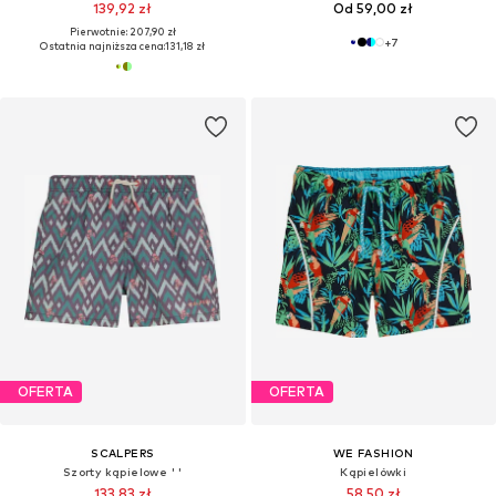
139,92 zł
Od 59,00 zł
Pierwotnie: 207,90 zł
+
7
Ostatnia najniższa cena:
131,18 zł
OFERTA
OFERTA
SCALPERS
WE FASHION
Szorty kąpielowe ' '
Kąpielówki
133,83 zł
58,50 zł