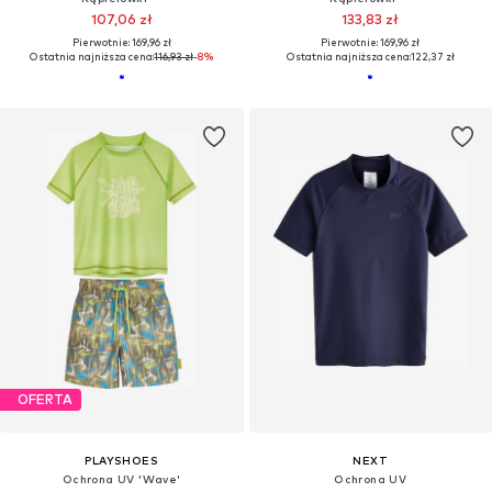
107,06 zł
133,83 zł
Pierwotnie: 169,96 zł
Pierwotnie: 169,96 zł
Ostatnia najniższa cena:
116,93 zł
-8%
Ostatnia najniższa cena:
122,37 zł
OFERTA
PLAYSHOES
NEXT
Ochrona UV 'Wave'
Ochrona UV