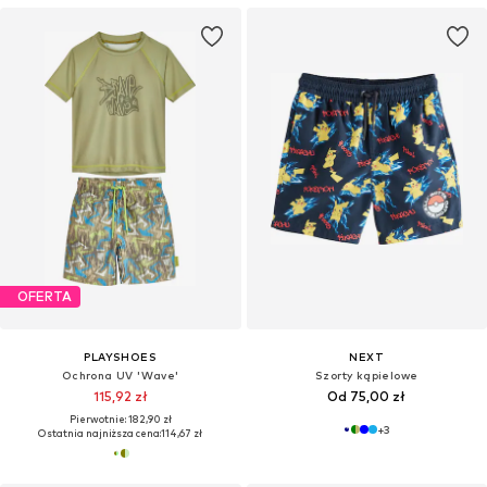
OFERTA
PLAYSHOES
NEXT
Ochrona UV 'Wave'
Szorty kąpielowe
115,92 zł
Od 75,00 zł
Pierwotnie: 182,90 zł
+
3
Ostatnia najniższa cena:
114,67 zł