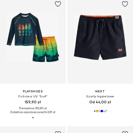
PLAYSHOES
NEXT
Ochrona UV 'Surf'
Szorty kąpielowe
159,90 zł
Od 44,00 zł
Pierwotnie: 192,90 zł
+
7
Ostatnia najniższa cena:
143,91 zł