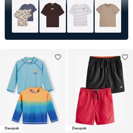
Dwupak
Dwupak