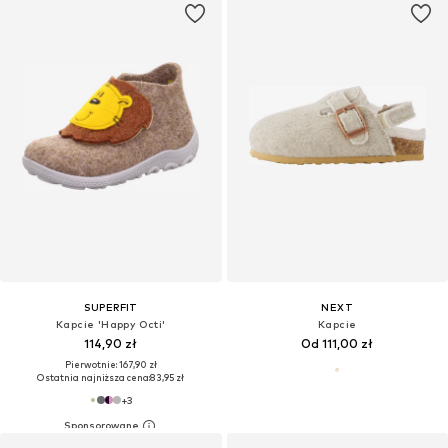
SUPERFIT
NEXT
Kapcie 'Happy Octi'
Kapcie
114,90 zł
Od 111,00 zł
Pierwotnie: 167,90 zł
Ostatnia najniższa cena:
83,95 zł
+
3