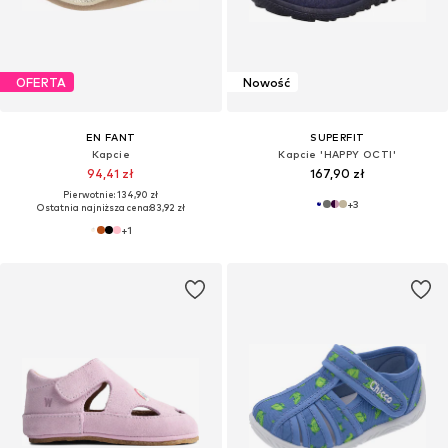
OFERTA
Nowość
EN FANT
SUPERFIT
Kapcie
Kapcie 'HAPPY OCTI'
94,41 zł
167,90 zł
Pierwotnie: 134,90 zł
+
3
Ostatnia najniższa cena:
83,92 zł
+
1