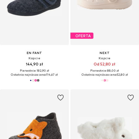
OFERTA
EN FANT
NEXT
Kapcie
Kapcie
144,90 zł
Od 52,80 zł
Pierwotnie: 182,90 zł
Pierwotnie: 88,00 zł
Ostatnia najniższa cena:
114,67 zł
Ostatnia najniższa cena:
52,80 zł