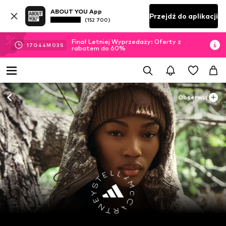
ABOUT YOU App
Przejdź do aplikacji
(152 700)
Finał Letniej Wyprzedaży: Oferty z
17
G
44
M
01
S
rabatem do 60%
Obserwuj