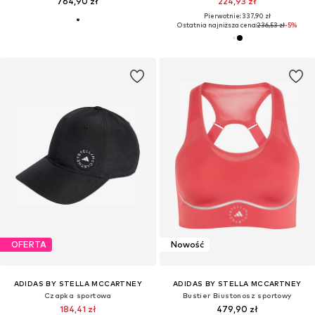
764,90 zł
224,93 zł
Pierwotnie: 337,90 zł
Ostatnia najniższa cena:
236,53 zł
-5%
OFERTA
Nowość
ADIDAS BY STELLA MCCARTNEY
ADIDAS BY STELLA MCCARTNEY
Czapka sportowa
Bustier Biustonosz sportowy
184,41 zł
479,90 zł