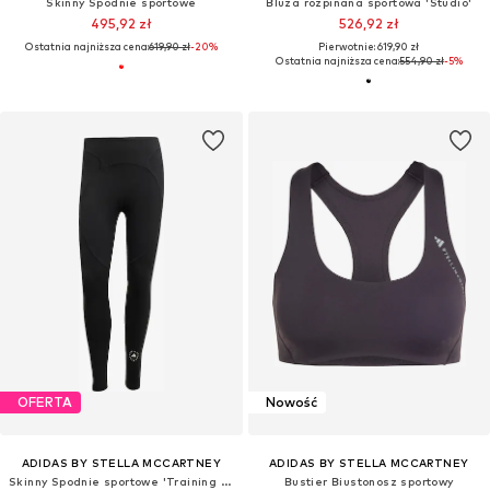
Skinny Spodnie sportowe
Bluza rozpinana sportowa 'Studio'
495,92 zł
526,92 zł
Ostatnia najniższa cena:
619,90 zł
-20%
Pierwotnie: 619,90 zł
Ostatnia najniższa cena:
554,90 zł
-5%
OFERTA
Nowość
ADIDAS BY STELLA MCCARTNEY
ADIDAS BY STELLA MCCARTNEY
Skinny Spodnie sportowe 'Training 7/8'
Bustier Biustonosz sportowy