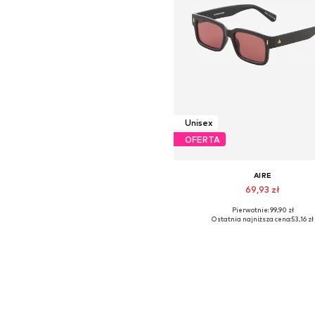
Unisex
OFERTA
AIRE
69,93 zł
Pierwotnie: 99,90 zł
Dostępne rozmiary: One Siz
Ostatnia najniższa cena:
53,16 zł
Dodaj do koszyka