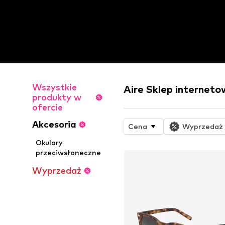
Wszystkie
Aire Sklep internet
produkty w
ofercie
Akcesoria
Cena
Wyprzedaż
Okulary
przeciwsłoneczne
Wyprzedaż