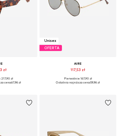
Unisex
OFERTA
RE
AIRE
3 zł
117,53 zł
 217,90 zł
Pierwotnie: 167,90 zł
ary: One Size
Dostępne rozmiary: One Size
za cena:
67,96 zł
Ostatnia najniższa cena:
59,96 zł
 koszyka
Dodaj do koszyka