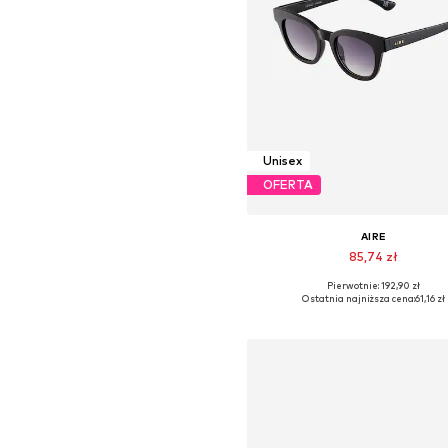
Unisex
OFERTA
AIRE
85,74 zł
Pierwotnie: 192,90 zł
Dostępne rozmiary: One Siz
Ostatnia najniższa cena:
61,16 zł
Dodaj do koszyka