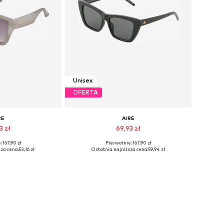
Unisex
OFERTA
RE
AIRE
3 zł
69,93 zł
 167,90 zł
Pierwotnie: 167,90 zł
ary: One Size
Dostępne rozmiary: One Size
za cena:
53,16 zł
Ostatnia najniższa cena:
59,94 zł
 koszyka
Dodaj do koszyka