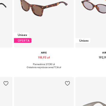
Unisex
OFERTA
Unisex
AIRE
AI
118,93 zł
192,
Pierwotnie: 217,90 zł
e
Dostępne rozmiary: One Size
Dostępne rozmi
Ostatnia najniższa cena:
77,16 zł
Dodaj do koszyka
Dodaj do