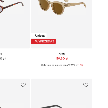
Unisex
WYPRZEDAŻ
RE
AIRE
90 zł
159,90 zł
Ostatnia najniższa cena:
192,90 zł
-17%
ary: One Size
Dostępne rozmiary: One Size
 koszyka
Dodaj do koszyka