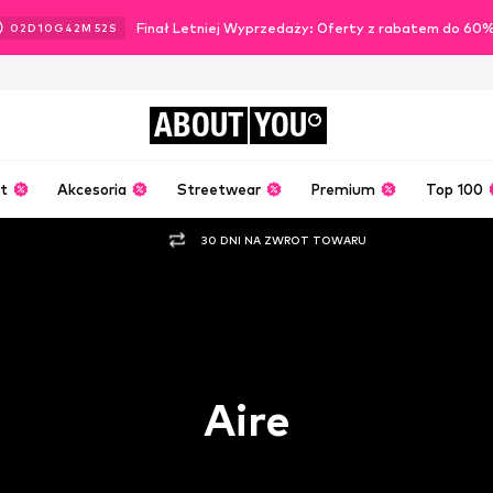
Finał Letniej Wyprzedaży: Oferty z rabatem do 60
02
D
10
G
42
M
51
S
ABOUT
YOU
t
Akcesoria
Streetwear
Premium
Top 100
30 DNI NA ZWROT TOWARU
Aire