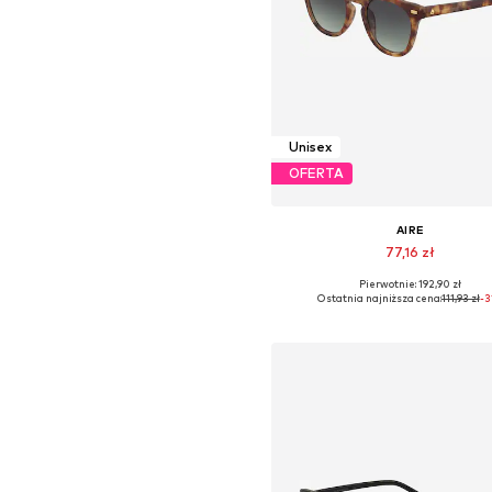
Unisex
OFERTA
AIRE
77,16 zł
Pierwotnie: 192,90 zł
Dostępne rozmiary: One Siz
Ostatnia najniższa cena:
111,93 zł
-3
Dodaj do koszyka