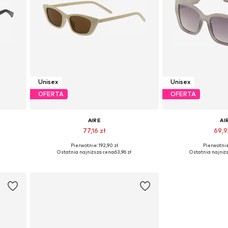
Unisex
Unisex
OFERTA
OFERTA
AIRE
AI
77,16 zł
69,9
Pierwotnie: 192,90 zł
Pierwotnie:
e
Dostępne rozmiary: One Size
Dostępne rozmi
Ostatnia najniższa cena:
63,96 zł
Ostatnia najniżs
Dodaj do koszyka
Dodaj do