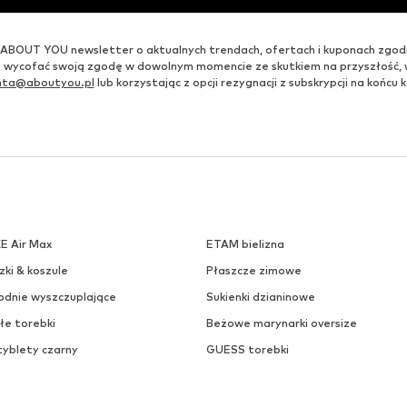
ABOUT YOU newsletter o aktualnych trendach, ofertach i kuponach zgod
 wycofać swoją zgodę w dowolnym momencie ze skutkiem na przyszłość,
enta@aboutyou.pl
lub korzystając z opcji rezygnacji z subskrypcji na końc
KE Air Max
ETAM bielizna
zki & koszule
Płaszcze zimowe
odnie wyszczuplające
Sukienki dzianinowe
łe torebki
Beżowe marynarki oversize
tyblety czarny
GUESS torebki