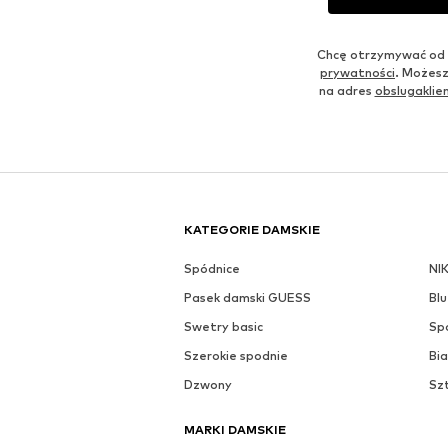
Chcę otrzymywać od 
prywatności
. Możesz
na adres
obslugakli
KATEGORIE DAMSKIE
Spódnice
NI
Pasek damski GUESS
Blu
Swetry basic
Sp
Szerokie spodnie
Bia
Dzwony
Sz
MARKI DAMSKIE