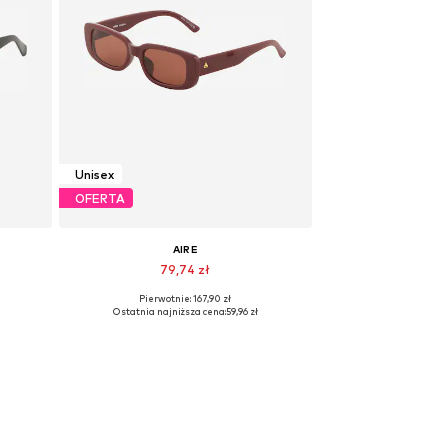
Unisex
OFERTA
AIRE
79,74 zł
Pierwotnie: 167,90 zł
e
Dostępne rozmiary: One Size
Ostatnia najniższa cena:
59,96 zł
Dodaj do koszyka