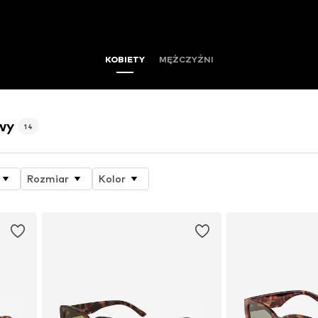
KOBIETY
MĘŻCZYŹNI
owy
14
Rozmiar
Kolor