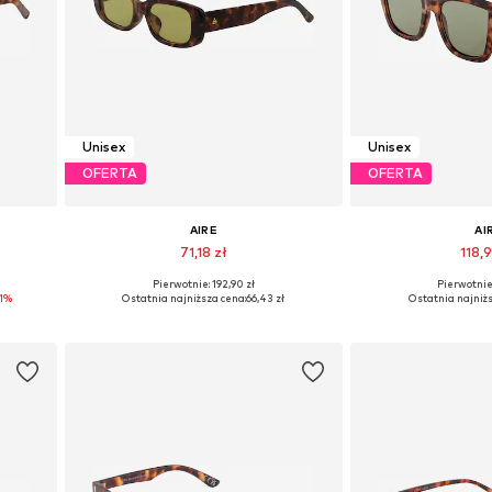
Unisex
Unisex
OFERTA
OFERTA
AIRE
AI
71,18 zł
118,9
Pierwotnie: 192,90 zł
Pierwotnie:
e
Dostępne rozmiary: One Size
Dostępne rozmi
1%
Ostatnia najniższa cena:
66,43 zł
Ostatnia najniżs
Dodaj do koszyka
Dodaj do