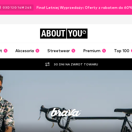
Finał Letniej Wyprzedaży: Oferty z rabatem do 60
03
D
12
G
14
M
23
S
ABOUT
YOU
t
Akcesoria
Streetwear
Premium
Top 100
30 DNI NA ZWROT TOWARU