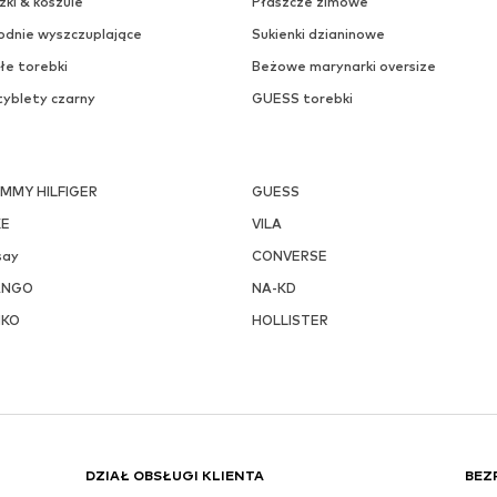
zki & koszule
Płaszcze zimowe
odnie wyszczuplające
Sukienki dzianinowe
łe torebki
Beżowe marynarki oversize
tyblety czarny
GUESS torebki
MMY HILFIGER
GUESS
KE
VILA
say
CONVERSE
ANGO
NA-KD
NKO
HOLLISTER
DZIAŁ OBSŁUGI KLIENTA
BEZ