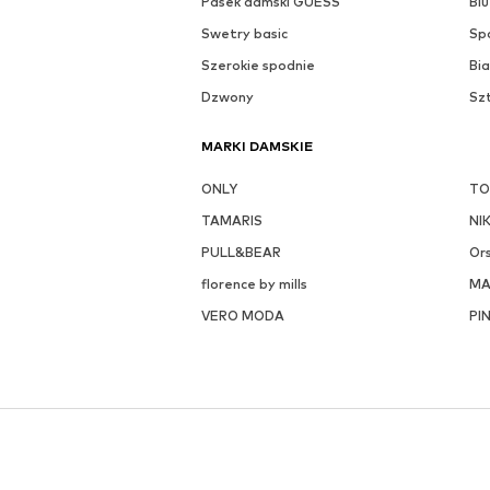
Pasek damski GUESS
Blu
Swetry basic
Sp
Szerokie spodnie
Bia
Dzwony
Sz
MARKI DAMSKIE
ONLY
TO
TAMARIS
NI
PULL&BEAR
Or
florence by mills
M
VERO MODA
PI