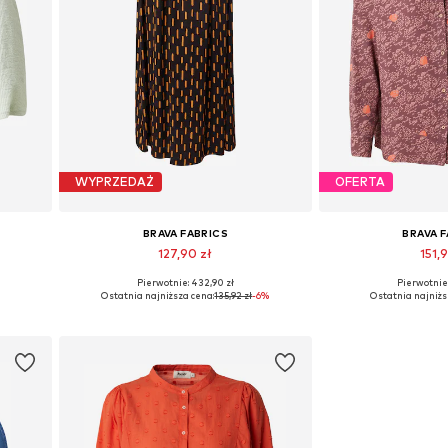
WYPRZEDAŻ
OFERTA
BRAVA FABRICS
BRAVA 
127,90 zł
151,9
Pierwotnie: 432,90 zł
Pierwotnie:
Dostępne rozmiary: 34
Dostępne r
Ostatnia najniższa cena:
135,92 zł
-6%
Ostatnia najniżs
Dodaj do koszyka
Dodaj do