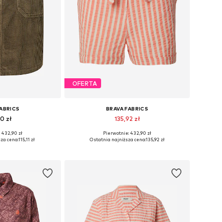
OFERTA
FABRICS
BRAVA FABRICS
0 zł
135,92 zł
 432,90 zł
Pierwotnie: 432,90 zł
iary: 34, 36
Dostępne rozmiary: 34, 36, 42
za cena:
115,11 zł
Ostatnia najniższa cena:
135,92 zł
 koszyka
Dodaj do koszyka