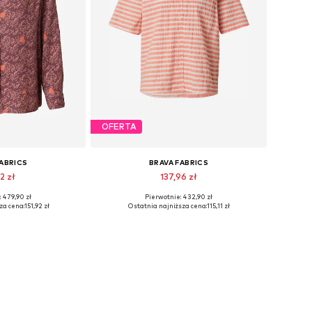
OFERTA
FABRICS
BRAVA FABRICS
2 zł
137,96 zł
 479,90 zł
Pierwotnie: 432,90 zł
ozmiary: S
Dostępne rozmiary: XS, L
za cena:
151,92 zł
Ostatnia najniższa cena:
115,11 zł
 koszyka
Dodaj do koszyka