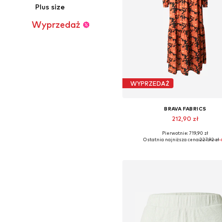
Plus size
Wyprzedaż
WYPRZEDAŻ
BRAVA FABRICS
212,90 zł
Pierwotnie: 719,90 zł
Dostępne rozmiary: 34, 36, 3
Ostatnia najniższa cena:
227,92 zł
-
Dodaj do koszyka