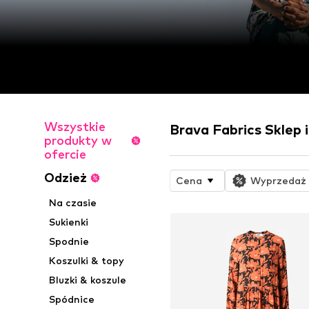
Wszystkie
Brava Fabrics Sklep
produkty w
ofercie
Odzież
Cena
Wyprzedaż
Na czasie
Sukienki
Spodnie
Koszulki & topy
Bluzki & koszule
Spódnice