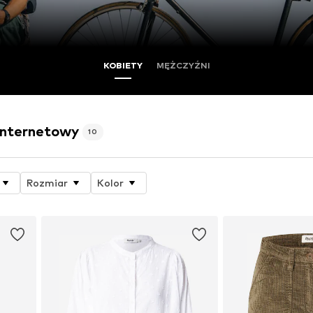
KOBIETY
MĘŻCZYŹNI
 internetowy
10
Rozmiar
Kolor