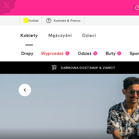
Outlet
Kontakt & Pomoc
Kobiety
Mężczyźni
Dzieci
Dropy
Wyprzedaż
Odzież
Buty
Spor
DARMOWA DOSTAWA* & ZWROT