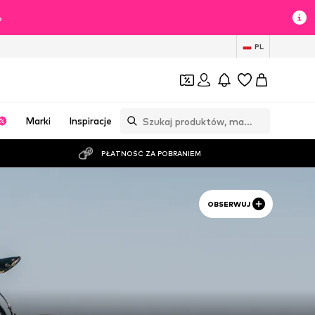
%
PL
Marki
Inspiracje
PŁATNOŚĆ ZA POBRANIEM
OBSERWUJ