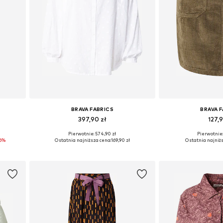
BRAVA FABRICS
BRAVA 
397,90 zł
127,9
Pierwotnie: 574,90 zł
Pierwotnie:
8
Dostępne rozmiary: XS, S
Dostępne rozm
6%
Ostatnia najniższa cena:
169,90 zł
Ostatnia najniżs
Dodaj do koszyka
Dodaj do