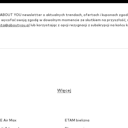
ABOUT YOU newsletter o aktualnych trendach, ofertach i kuponach zgod
 wycofać swoją zgodę w dowolnym momencie ze skutkiem na przyszłość,
enta@aboutyou.pl
lub korzystając z opcji rezygnacji z subskrypcji na końc
Więcej
KE Air Max
ETAM bielizna