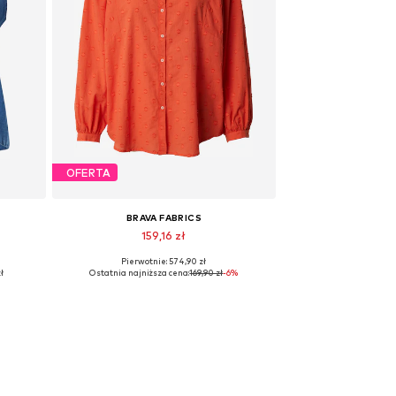
OFERTA
BRAVA FABRICS
159,16 zł
Pierwotnie: 574,90 zł
Dostępne rozmiary: L
ł
Ostatnia najniższa cena:
169,90 zł
-6%
Dodaj do koszyka