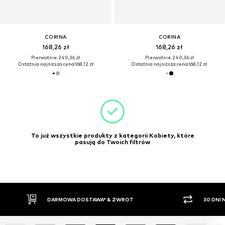
CORINA
CORINA
168,26 zł
168,26 zł
Pierwotnie: 240,36 zł
Pierwotnie: 240,36 zł
Ostatnia najniższa cena:
168,12 zł
Ostatnia najniższa cena:
168,12 zł
To już wszystkie produkty z kategorii Kobiety, które
pasują do Twoich filtrów
DARMOWA DOSTAWA* & ZWROT
30 DNI