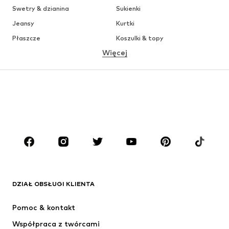
Swetry & dzianina
Sukienki
Jeansy
Kurtki
Płaszcze
Koszulki & topy
Więcej
Spodnie
Bielizna
Spódnice
Bluzki & koszule
Bluzy
Marynarki
Moda plażowa
Kombinezony
Plus size
Moda ciążowa
Buty
Sport
Akcesoria
Premium
ODZIEŻ
DZIAŁ OBSŁUGI KLIENTA
Nowości
Na czasie
Sukienki
Jeansy
Pomoc & kontakt
Koszulki & topy
Spodnie
Współpraca z twórcami