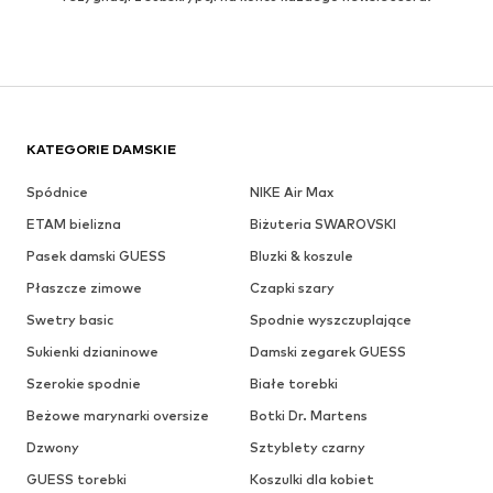
KATEGORIE DAMSKIE
Spódnice
NIKE Air Max
ETAM bielizna
Biżuteria SWAROVSKI
Pasek damski GUESS
Bluzki & koszule
Płaszcze zimowe
Czapki szary
Swetry basic
Spodnie wyszczuplające
Sukienki dzianinowe
Damski zegarek GUESS
Szerokie spodnie
Białe torebki
Beżowe marynarki oversize
Botki Dr. Martens
Dzwony
Sztyblety czarny
GUESS torebki
Koszulki dla kobiet