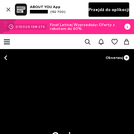
ABOUT YOU App
Przejdź do aplikacji
(152 700)
Finał Letniej Wyprzedaży: Oferty z
01
D
02
G
13
M
27
S
rabatem do 60%
Obserwuj