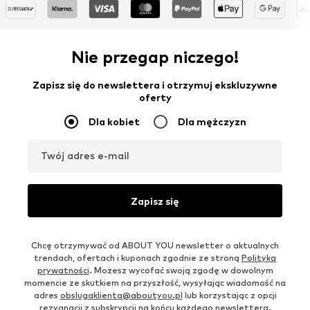
Nie przegap niczego!
Zapisz się do newslettera i otrzymuj ekskluzywne
oferty
Dla kobiet
Dla mężczyzn
Twój adres e-mail
Zapisz się
Chcę otrzymywać od ABOUT YOU newsletter o aktualnych
trendach, ofertach i kuponach zgodnie ze stroną
Polityka
prywatności
. Możesz wycofać swoją zgodę w dowolnym
momencie ze skutkiem na przyszłość, wysyłając wiadomość na
adres
obslugaklienta@aboutyou.pl
lub korzystając z opcji
rezygnacji z subskrypcji na końcu każdego newslettera.