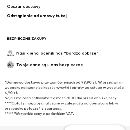
Kurtki
Swetry & dzianina
Obszar dostawy
Bielizna
Bluzki & koszule
Odstąpienie od umowy tutaj
Płaszcze
Spódnice
Moda plażowa
Bluzy
Marynarki
Kombinezony
BEZPIECZNE ZAKUPY
Plus size
Moda ciążowa
Specjalne okazje
Ekskluzywne
Nasi klienci ocenili nas "bardzo dobrze"
Recykling
Twoje dane są u nas bezpieczne
BUTY
*Darmowa dostawa przy zamówieniach od 99,90 zł. W przeciwnym
Nowości
Na czasie
wypadku naliczane są koszty wysyłki i opłaty za usługę w wysokości
Trampki & sneakersy
Botki
4,90 zł.
Najniższa cena całkowita z ostatnich 30 dni przed obniżką ceny.
Czółenka & buty na obcasie
Kozaki
****Opłaty mogą być naliczane w zależności od operatora lub w
przypadku połączeń z zagranicy.
Sandały
Półbuty
******Wszystkie ceny z podatkiem VAT.
Buty sportowe
Baleriny
Klapki
Kapcie