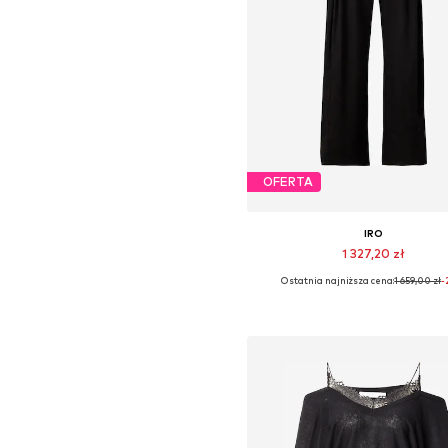
OFERTA
IRO
1 327,20 zł
Ostatnia najniższa cena:
1 659,00 zł
-
Dostępne rozmiary: 32, 34, 36, 3
Dodaj do koszyka