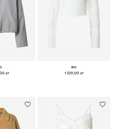
RO
IRO
,00 zł
1 329,00 zł
: XS, S, M, L, XL
Dostępne rozmiary: XS, S, M, L, XL
 koszyka
Dodaj do koszyka