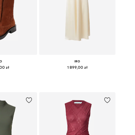
RO
IRO
,00 zł
1 899,00 zł
36, 38, 39, 40, 41
Dostępne rozmiary: 34, 36, 38, 40
 koszyka
Dodaj do koszyka