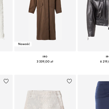
Nowość
IRO
I
3 339,00 zł
6 219
 L
Dostępne rozmiary: XXS, XS, S, M, L
Dostępne rozmiary
Dodaj do koszyka
Dodaj do