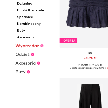
Dzianina
Bluzki & koszule
Spódnice
Kombinezony
Buty
Akcesoria
OFERTA
Wyprzedaż
IRO
Odzież
221,96 zł
Akcesoria
Pierwotnie: 744,90 zł
Dostępne rozmiary: 36, 38, 40,
Ostatnia najniższa cena:
237,96 zł
-
Buty
Dodaj do koszyka