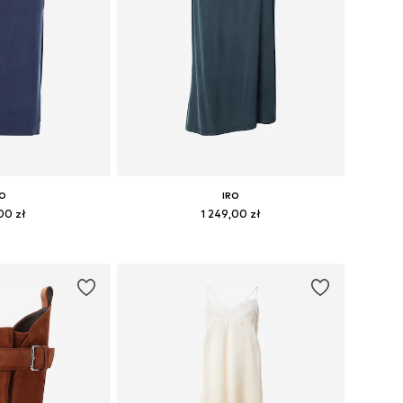
RO
IRO
00 zł
1 249,00 zł
34, 36, 38, 40, 42
Dostępne rozmiary: 36, 38, 40
 koszyka
Dodaj do koszyka