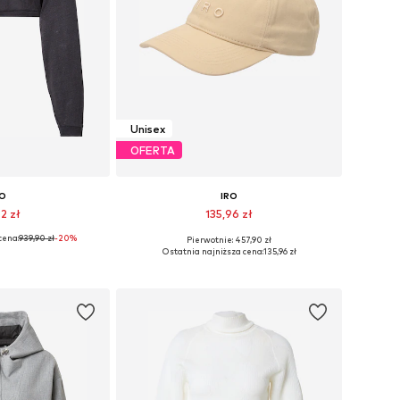
Unisex
OFERTA
RO
IRO
2 zł
135,96 zł
cena:
939,90 zł
-20%
Pierwotnie: 457,90 zł
: XS, S, M, L, XL
Dostępne rozmiary: 55-60
Ostatnia najniższa cena:
135,96 zł
 koszyka
Dodaj do koszyka