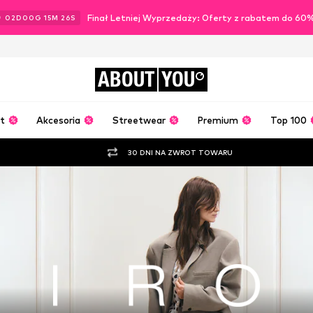
Finał Letniej Wyprzedaży: Oferty z rabatem do 60
02
D
00
G
15
M
24
S
ABOUT
YOU
t
Akcesoria
Streetwear
Premium
Top 100
30 DNI NA ZWROT TOWARU