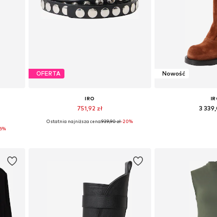
OFERTA
Nowość
IRO
I
751,92 zł
3 339
Ostatnia najniższa cena:
939,90 zł
-20%
Dostępne rozmiary: 75-95
Dostępne rozmiary: 
-6%
Dodaj do koszyka
Dodaj do