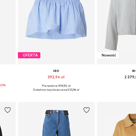
OFERTA
Nowość
IRO
I
392,94 zł
2 379
20%
Pierwotnie: 939,90 zł
8, 40
Dostępne rozmiary: XS, S, M, L, XL, XXL
Dostępne rozmiary
Ostatnia najniższa cena:
335,96 zł
Dodaj do koszyka
Dodaj do