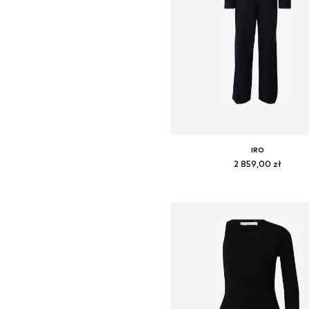
IRO
2 859,00 zł
Dostępne rozmiary: XXS, XS, S, 
Dodaj do koszyka