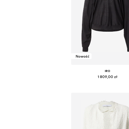
Nowość
IRO
1 809,00 zł
Dostępne rozmiary: XS, M, L, 
Dodaj do koszyka