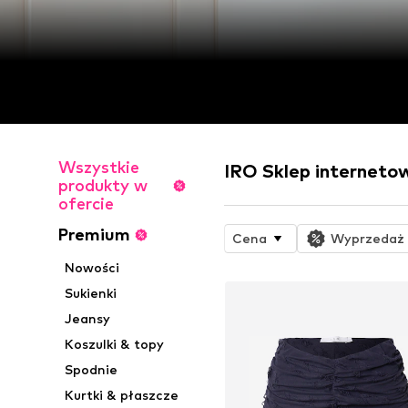
Wszystkie
IRO Sklep interneto
produkty w
ofercie
Premium
Cena
Wyprzedaż
Nowości
Sukienki
Jeansy
Koszulki & topy
Spodnie
Kurtki & płaszcze