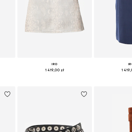
IRO
I
1 419,00 zł
1 419,
M, L
Dostępne rozmiary: 32, 34, 36, 38, 40
Dostępne rozmiary: 
Dodaj do koszyka
Dodaj do