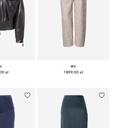
RO
IRO
,00 zł
1 899,00 zł
: XS, S, M, L, XL
Dostępne rozmiary: 32, 34, 36, 38, 40
 koszyka
Dodaj do koszyka