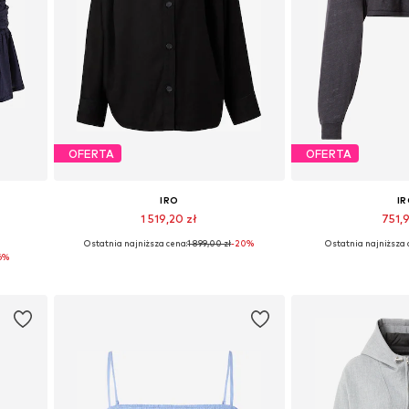
OFERTA
OFERTA
IRO
I
1 519,20 zł
751,9
Ostatnia najniższa cena:
1 899,00 zł
-20%
Ostatnia najniższa 
 42
Dostępne rozmiary: XXS, XS, S, M, L
Dostępne rozmiary
6%
Dodaj do koszyka
Dodaj do