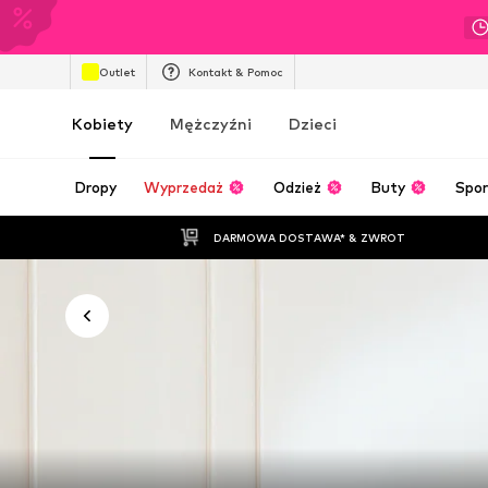
Outlet
Kontakt & Pomoc
Kobiety
Mężczyźni
Dzieci
Dropy
Wyprzedaż
Odzież
Buty
Spor
DARMOWA DOSTAWA* & ZWROT