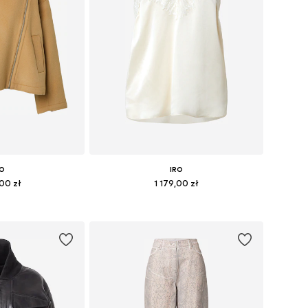
RO
IRO
,00 zł
1 179,00 zł
XS, XS, S, M, L, XL
Dostępne rozmiary: XXS, XS, S, M, L, XL
 koszyka
Dodaj do koszyka