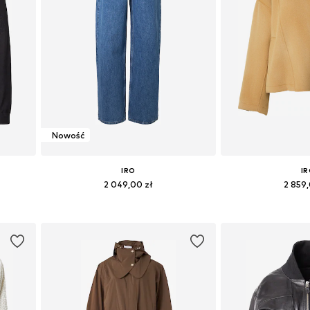
Nowość
IRO
I
2 049,00 zł
2 859
XL
Dostępne w różnych rozmiarach
Dostępne rozmiary: X
Dodaj do koszyka
Dodaj do