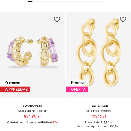
Premium
Premium
WYPRZEDAŻ
OFERTA
SWAROVSKI
TED BAKER
Kolczyki 'Millenia'
Kolczyki 'Huliet'
854,90 zł
105,16 zł
Ostatnia najniższa cena:
959,90 zł
-11%
Pierwotnie: 312,90 zł
Ostatnia najniższa cena:
105,16 zł