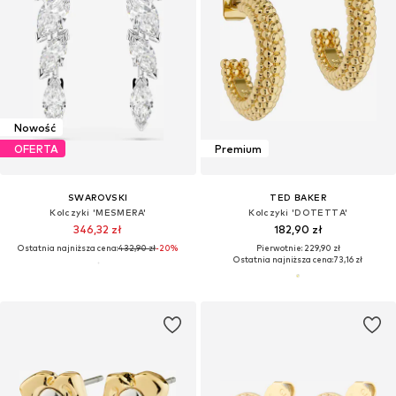
Nowość
OFERTA
Premium
SWAROVSKI
TED BAKER
Kolczyki 'MESMERA'
Kolczyki 'DOTETTA'
346,32 zł
182,90 zł
Ostatnia najniższa cena:
432,90 zł
-20%
Pierwotnie: 229,90 zł
Ostatnia najniższa cena:
73,16 zł