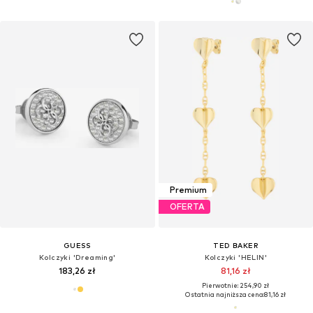
Premium
OFERTA
GUESS
TED BAKER
Kolczyki 'Dreaming'
Kolczyki 'HELIN'
183,26 zł
81,16 zł
Pierwotnie: 254,90 zł
Ostatnia najniższa cena:
81,16 zł