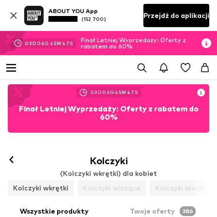
ABOUT YOU App
Przejdź do aplikacji
(152 700)
Finał Letniej Wyprzedaży: Oferty z
03
D
06
G
45
M
44
S
rabatem do 60%
03
D
06
G
45
M
44
S
Finał Letniej Wyprzedaży: Oferty z rabatem do
60%
Kolczyki
(Kolczyki wkrętki) dla kobiet
Kolczyki wkrętki
Kolczyki wiszące
Kolczyki kreole
Wszystkie produkty
Twoje oferty
386