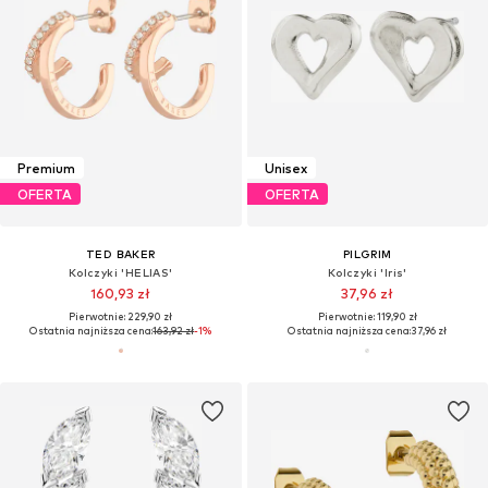
Premium
Unisex
OFERTA
OFERTA
TED BAKER
PILGRIM
Kolczyki 'HELIAS'
Kolczyki 'Iris'
160,93 zł
37,96 zł
Pierwotnie: 229,90 zł
Pierwotnie: 119,90 zł
Ostatnia najniższa cena:
163,92 zł
-1%
Ostatnia najniższa cena:
37,96 zł