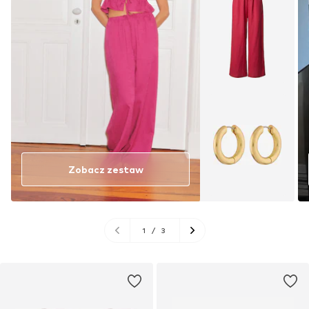
Zobacz zestaw
1
/
3