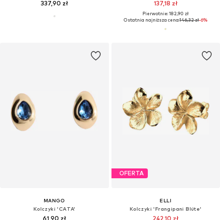
337,90 zł
137,18 zł
Pierwotnie: 182,90 zł
Ostatnia najniższa cena:
146,32 zł
-6%
OFERTA
MANGO
ELLI
Kolczyki 'CATA'
Kolczyki 'Frangipani Blüte'
61,90 zł
242,10 zł