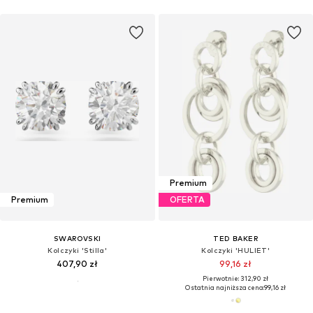
Premium
Premium
OFERTA
SWAROVSKI
TED BAKER
Kolczyki 'Stilla'
Kolczyki 'HULIET'
407,90 zł
99,16 zł
Pierwotnie: 312,90 zł
Ostatnia najniższa cena:
99,16 zł