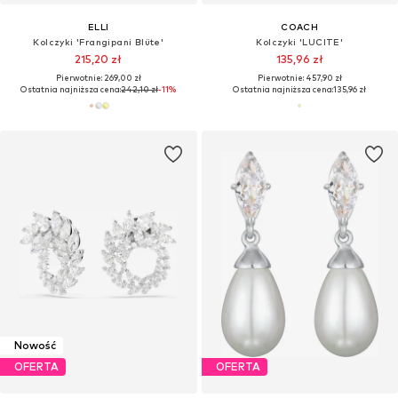
ELLI
COACH
Kolczyki 'Frangipani Blüte'
Kolczyki 'LUCITE'
215,20 zł
135,96 zł
Pierwotnie: 269,00 zł
Pierwotnie: 457,90 zł
Ostatnia najniższa cena:
242,10 zł
-11%
Ostatnia najniższa cena:
135,96 zł
Nowość
OFERTA
OFERTA