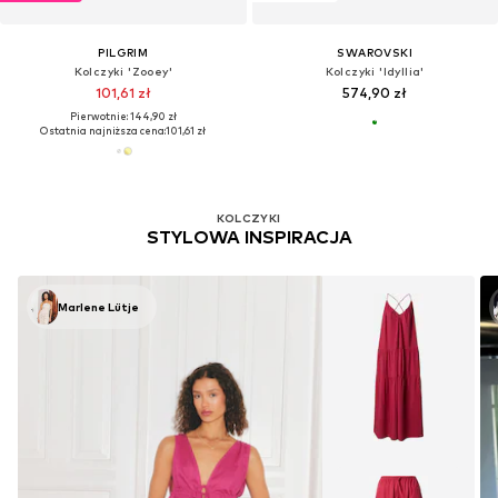
PILGRIM
SWAROVSKI
Kolczyki 'Zooey'
Kolczyki 'Idyllia'
101,61 zł
574,90 zł
Pierwotnie: 144,90 zł
Ostatnia najniższa cena:
101,61 zł
KOLCZYKI
STYLOWA INSPIRACJA
Marlene Lütje