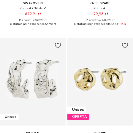
SWAROVSKI
KATE SPADE
Kolczyki 'Matrix'
Kolczyki
629,91 zł
129,96 zł
Pierwotnie: 699,90 zł
Pierwotnie: 407,90 zł
Ostatnia najniższa cena:
554,90 zł
Ostatnia najniższa cena:
152,45 zł
-14%
Unisex
Unisex
OFERTA
PILGRIM
PILGRIM