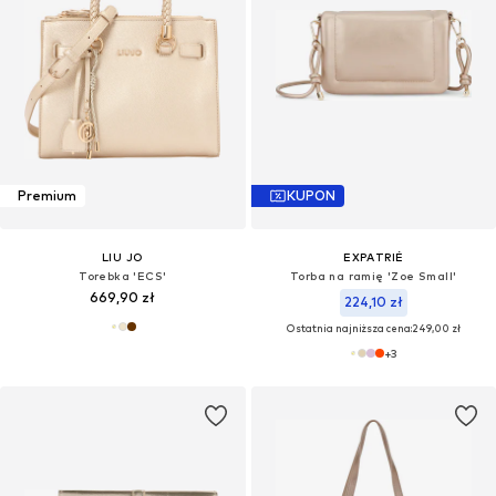
Premium
KUPON
LIU JO
EXPATRIÉ
Torebka 'ECS'
Torba na ramię 'Zoe Small'
669,90 zł
224,10 zł
Ostatnia najniższa cena:
249,00 zł
+
3