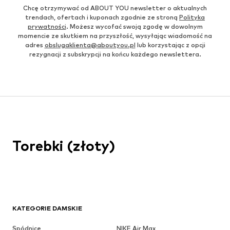
Chcę otrzymywać od ABOUT YOU newsletter o aktualnych
trendach, ofertach i kuponach zgodnie ze stroną
Polityka
prywatności
. Możesz wycofać swoją zgodę w dowolnym
momencie ze skutkiem na przyszłość, wysyłając wiadomość na
adres
obslugaklienta@aboutyou.pl
lub korzystając z opcji
rezygnacji z subskrypcji na końcu każdego newslettera.
Torebki (złoty)
KATEGORIE DAMSKIE
Spódnice
NIKE Air Max