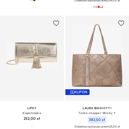
Ostatnia najniższa cena:
249,00 zł
+
3
KUPON
LIPSY
LAURA BIAGIOTTI
Kopertówka
Torba shopper 'Blinky 1'
252,00 zł
382,50 zł
Ostatnia najniższa cena:
425,00 zł