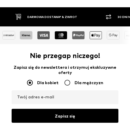
30 DNI NA ZWROT TOWARU
PŁATNO
Nie przegap niczego!
Zapisz się do newslettera i otrzymuj ekskluzywne
oferty
Dla kobiet
Dla mężczyzn
Twój adres e-mail
Zapisz się