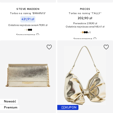
STEVE MADDEN
PIECES
Torba na ramię 'BMARVIS'
Torba na ramię 'TALLY'
202,90 zł
431,91 zł
Pierwotnie: 239,90 zł
Ostatnia najniższa cena:
479,90 zł
Ostatnia najniższa cena:
148,41 zł
+
1
Nowość
Premium
KUPON