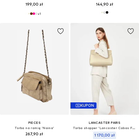
199,00 zł
144,90 zł
+
1
KUPON
PIECES
LANCASTER PARIS
Torba na ramię 'Naina'
Torba shopper 'Lancaster Cabas Foulonné Milano XL Champagne'
267,90 zł
1 170,00 zł