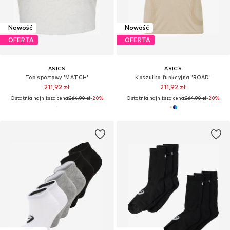
Nowość
Nowość
OFERTA
OFERTA
ASICS
ASICS
Top sportowy 'MATCH'
Koszulka funkcyjna 'ROAD'
211,92 zł
211,92 zł
Ostatnia najniższa cena:
264,90 zł
-20%
Ostatnia najniższa cena:
264,90 zł
-20%