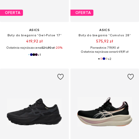
OFERTA
OFERTA
ASICS
ASICS
Buty do biegania 'Gel-Pulse 17'
Buty do biegania 'Cumulus 28'
419,92 zł
575,92 zł
Ostatnia najniższa cena:
524,90 zł
-20%
Pierwotnie: 719,90 zł
Ostatnia najniższa cena:
449,91 zł
+
1
+
2