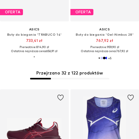
OFERTA
OFERTA
ASICS
ASICS
Buty do biegania 'TRABUCO 14'
Buty do biegania 'Gel-Nimbus 28'
733,41 zł
767,92 zł
Pierwotnie: 814,90 zł
Pierwotnie: 959,90 zł
Ostatnia najniższa cena:
656,91 zł
Ostatnia najniższa cena:
767,92 zł
+
5
Przejrzano 32 z 122 produktów