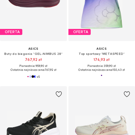
OFERTA
OFERTA
ASICS
ASICS
Buty do biegania 'GEL-NIMBUS 28'
Top sportowy 'METASPEED'
767,92 zł
174,93 zł
Pierwotnie: 959,90 zł
Pierwotnie: 359,90 zł
Ostatnia najniższa cena:
767,92 zł
Ostatnia najniższa cena:
150,43 zł
+
5