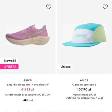
Nowość
OFERTA
Unisex
ASICS
ASICS
Buty do biegania 'Novablast 6'
Czapka sportowa
611,92 zł
107,90 zł
Ostatnia najniższa cena:
764,90 zł
-20%
Pierwotnie: 182,90 zł
Ostatnia najniższa cena:
87,43 zł
+
1