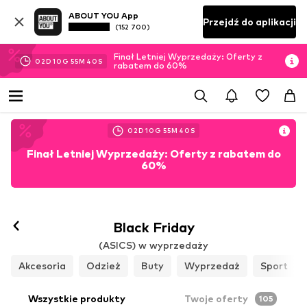
ABOUT YOU App
Przejdź do aplikacji
(152 700)
Finał Letniej Wyprzedaży: Oferty z
02
D
10
G
55
M
39
S
rabatem do 60%
02
D
10
G
55
M
39
S
Finał Letniej Wyprzedaży: Oferty z rabatem do
60%
Black Friday
(ASICS) w wyprzedaży
Akcesoria
Odzież
Buty
Wyprzedaż
Sport
Wszystkie produkty
Twoje oferty
105