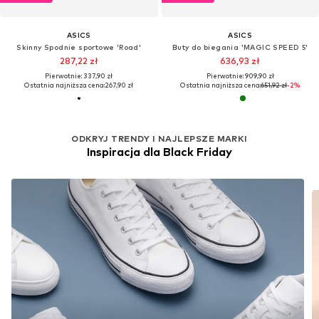
ASICS
ASICS
Skinny Spodnie sportowe 'Road'
Buty do biegania 'MAGIC SPEED 5'
287,22 zł
636,93 zł
Pierwotnie: 337,90 zł
Pierwotnie: 909,90 zł
Ostatnia najniższa cena:
267,90 zł
Ostatnia najniższa cena:
651,92 zł
-2%
ODKRYJ TRENDY I NAJLEPSZE MARKI
Inspiracja dla Black Friday