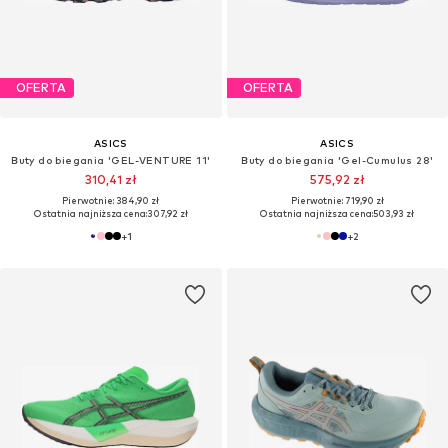
OFERTA
OFERTA
ASICS
ASICS
Buty do biegania 'GEL-VENTURE 11'
Buty do biegania 'Gel-Cumulus 28'
310,41 zł
575,92 zł
Pierwotnie: 384,90 zł
Pierwotnie: 719,90 zł
Ostatnia najniższa cena:
307,92 zł
Ostatnia najniższa cena:
503,93 zł
+
1
+
2