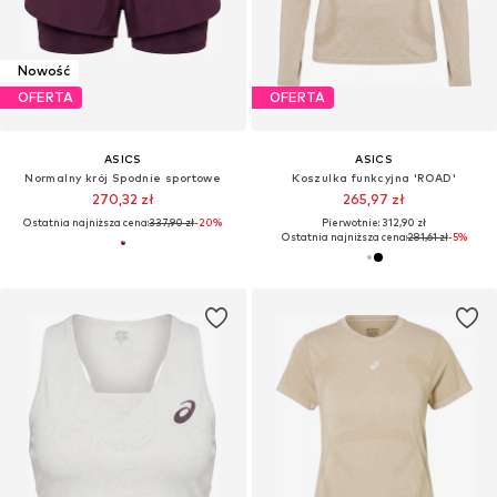
Nowość
OFERTA
OFERTA
ASICS
ASICS
Normalny krój Spodnie sportowe
Koszulka funkcyjna 'ROAD'
270,32 zł
265,97 zł
Ostatnia najniższa cena:
337,90 zł
-20%
Pierwotnie: 312,90 zł
Ostatnia najniższa cena:
281,61 zł
-5%