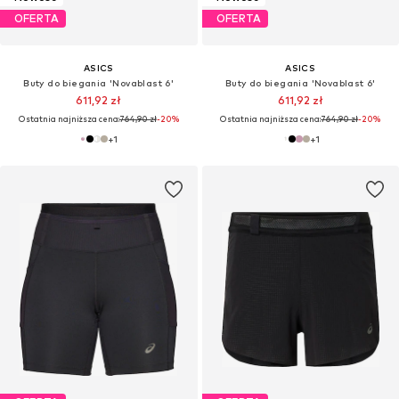
OFERTA
OFERTA
ASICS
ASICS
Buty do biegania 'Novablast 6'
Buty do biegania 'Novablast 6'
611,92 zł
611,92 zł
Ostatnia najniższa cena:
764,90 zł
-20%
Ostatnia najniższa cena:
764,90 zł
-20%
+
1
+
1