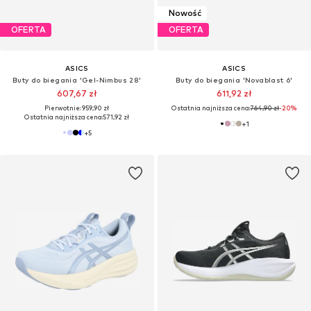
Nowość
OFERTA
OFERTA
ASICS
ASICS
Buty do biegania 'Gel-Nimbus 28'
Buty do biegania 'Novablast 6'
607,67 zł
611,92 zł
Pierwotnie: 959,90 zł
Ostatnia najniższa cena:
764,90 zł
-20%
Ostatnia najniższa cena:
571,92 zł
+
1
+
5