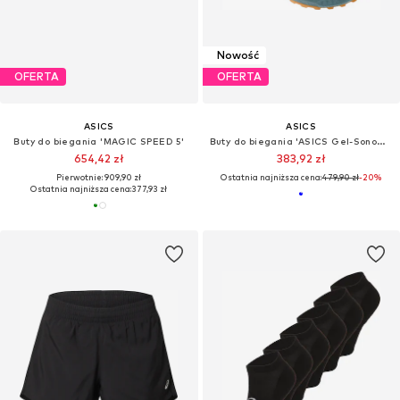
Nowość
OFERTA
OFERTA
ASICS
ASICS
Buty do biegania 'MAGIC SPEED 5'
Buty do biegania 'ASICS Gel-Sonoma 8'
654,42 zł
383,92 zł
Pierwotnie: 909,90 zł
Ostatnia najniższa cena:
479,90 zł
-20%
Ostatnia najniższa cena:
377,93 zł