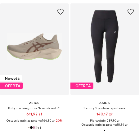
Nowość
OFERTA
OFERTA
ASICS
ASICS
Buty do biegania 'Novablast 6'
Skinny Spodnie sportowe
611,92 zł
140,17 zł
Ostatnia najniższa cena:
764,90 zł
-20%
Pierwotnie: 239,90 zł
Ostatnia najniższa cena:
98,94 zł
+
1