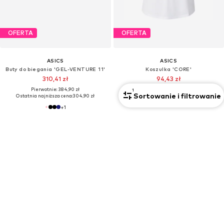
OFERTA
OFERTA
ASICS
ASICS
Buty do biegania 'GEL-VENTURE 11'
Koszulka 'CORE'
310,41 zł
94,43 zł
Pierwotnie: 384,90 zł
Pierwotnie: 134,90 zł
1
Sortowanie i filtrowanie
Ostatnia najniższa cena:
304,90 zł
Ostatnia najniższa cena:
71,94 zł
+
1