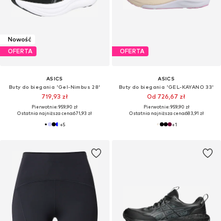
Nowość
OFERTA
OFERTA
ASICS
ASICS
Buty do biegania 'Gel-Nimbus 28'
Buty do biegania 'GEL-KAYANO 33'
719,93 zł
Od 726,67 zł
Pierwotnie: 959,90 zł
Pierwotnie: 959,90 zł
Ostatnia najniższa cena:
671,93 zł
Ostatnia najniższa cena:
683,91 zł
+
5
+
1