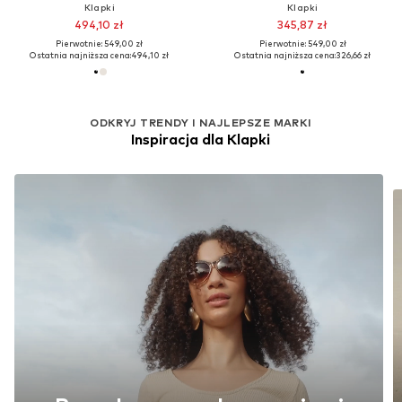
Klapki
Klapki
494,10 zł
345,87 zł
Pierwotnie: 549,00 zł
Pierwotnie: 549,00 zł
Ostatnia najniższa cena:
494,10 zł
Ostatnia najniższa cena:
326,66 zł
ODKRYJ TRENDY I NAJLEPSZE MARKI
Inspiracja dla Klapki