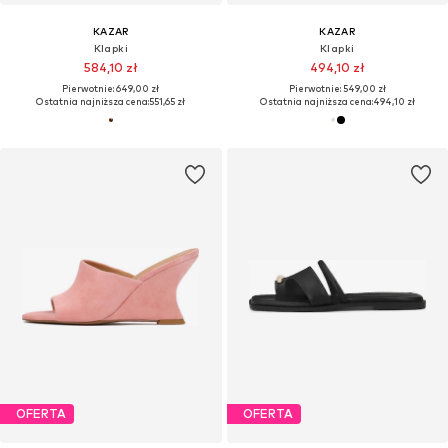
KAZAR
KAZAR
Klapki
Klapki
584,10 zł
494,10 zł
Pierwotnie: 649,00 zł
Pierwotnie: 549,00 zł
Ostatnia najniższa cena:
551,65 zł
Ostatnia najniższa cena:
494,10 zł
OFERTA
OFERTA