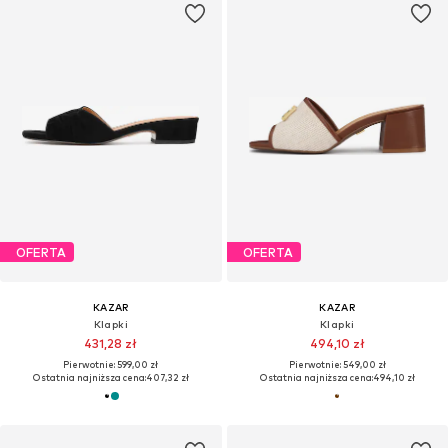
OFERTA
OFERTA
KAZAR
KAZAR
Klapki
Klapki
431,28 zł
494,10 zł
Pierwotnie: 599,00 zł
Pierwotnie: 549,00 zł
Ostatnia najniższa cena:
407,32 zł
Ostatnia najniższa cena:
494,10 zł