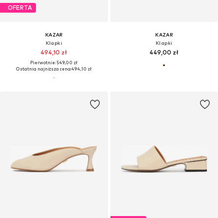
OFERTA
KAZAR
KAZAR
Klapki
Klapki
494,10 zł
449,00 zł
Pierwotnie: 549,00 zł
Ostatnia najniższa cena:
494,10 zł