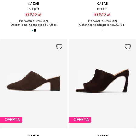
KAZAR
KAZAR
Klapki
Klapki
539,10 zł
539,10 zł
Pierwotnie: 599,00 zł
Pierwotnie: 599,00 zł
Ostatnia najniższa cena:
509,15 zł
Ostatnia najniższa cena:
539,10 zł
OFERTA
OFERTA