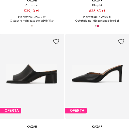
KAZAR
KAZAR
Chodaki
Klapki
539,10 zł
636,65 zł
Pierwotnie: 599,00 zł
Pierwotnie: 749,00 zł
Ostatnia najniższa cena:
509,15 zł
Ostatnia najniższa cena:
636,65 zł
OFERTA
OFERTA
KAZAR
KAZAR