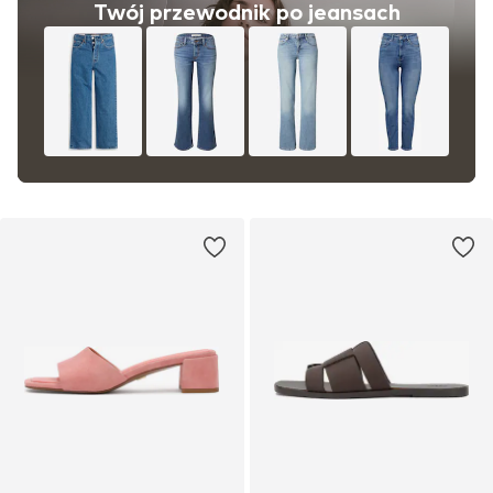
Twój przewodnik po jeansach