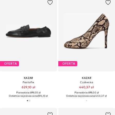
OFERTA
OFERTA
KAZAR
KAZAR
Pantofle
Czółenka
629,10 zł
440,37 zł
Pierwotnie: 699,00 zł
Pierwotnie: 699,00 zł
Ostatnia najniższa cena:
594,15 zł
Ostatnia najniższa cena:
440,37 zł