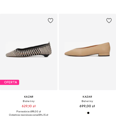
OFERTA
KAZAR
KAZAR
Baleriny
Baleriny
629,10 zł
699,00 zł
Pierwotnie: 699,00 zł
Ostatnia najniższa cena:
594,15 zł