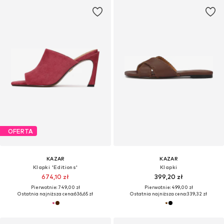
OFERTA
KAZAR
KAZAR
Klapki 'Editions'
Klapki
674,10 zł
399,20 zł
Pierwotnie: 749,00 zł
Pierwotnie: 499,00 zł
Ostatnia najniższa cena:
636,65 zł
Ostatnia najniższa cena:
339,32 zł