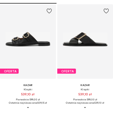
OFERTA
OFERTA
KAZAR
KAZAR
Klapki
Klapki
539,10 zł
539,10 zł
Pierwotnie: 599,00 zł
Pierwotnie: 599,00 zł
Ostatnia najniższa cena:
509,15 zł
Ostatnia najniższa cena:
539,10 zł