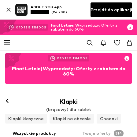
ABOUT YOU App
Przejdź do aplikacji
(152 700)
Finał Letniej Wyprzedaży: Oferty z
01
D
18
G
14
M
58
S
rabatem do 60%
01
D
18
G
14
M
58
S
Finał Letniej Wyprzedaży: Oferty z rabatem do
60%
Klapki
(brązowy) dla kobiet
Klapki klasyczne
Klapki na obcasie
Chodaki
Wszystkie produkty
Twoje oferty
314