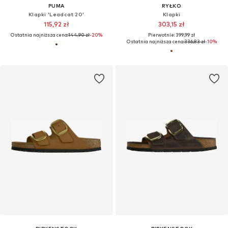
PUMA
RYŁKO
Klapki 'Leadcat 20'
Klapki
115,92 zł
303,15 zł
Ostatnia najniższa cena:
144,90 zł
-20%
Pierwotnie: 399,99 zł
Ostatnia najniższa cena:
336,83 zł
-10%