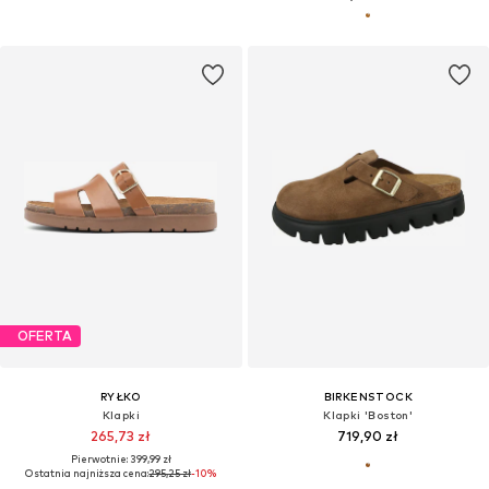
OFERTA
RYŁKO
BIRKENSTOCK
Klapki
Klapki 'Boston'
265,73 zł
719,90 zł
Pierwotnie: 399,99 zł
Ostatnia najniższa cena:
295,25 zł
-10%