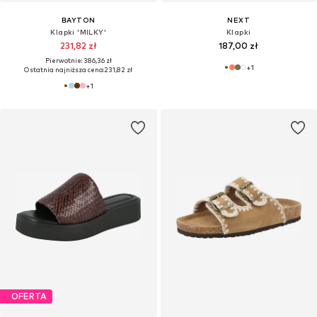
BAYTON
NEXT
Klapki 'MILKY'
Klapki
231,82 zł
187,00 zł
Pierwotnie: 386,36 zł
+
1
Ostatnia najniższa cena:
231,82 zł
+
1
OFERTA