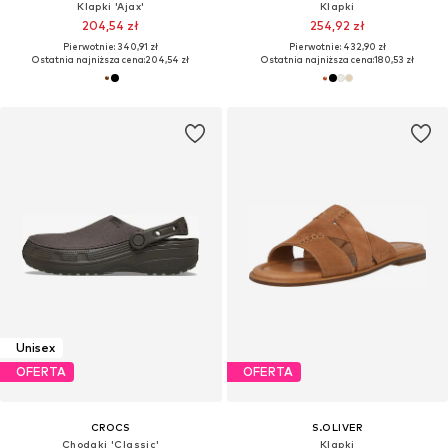
Klapki 'Ajax'
Klapki
204,54 zł
254,92 zł
Pierwotnie: 340,91 zł
Pierwotnie: 432,90 zł
Ostatnia najniższa cena:
204,54 zł
Ostatnia najniższa cena:
180,53 zł
Unisex
OFERTA
OFERTA
CROCS
S.OLIVER
Chodaki 'Classic'
Klapki