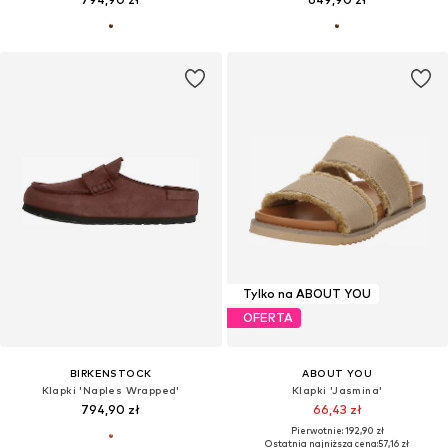
Tylko na ABOUT YOU
OFERTA
BIRKENSTOCK
ABOUT YOU
Klapki 'Naples Wrapped'
Klapki 'Jasmina'
794,90 zł
66,43 zł
Pierwotnie: 192,90 zł
Ostatnia najniższa cena:
57,16 zł