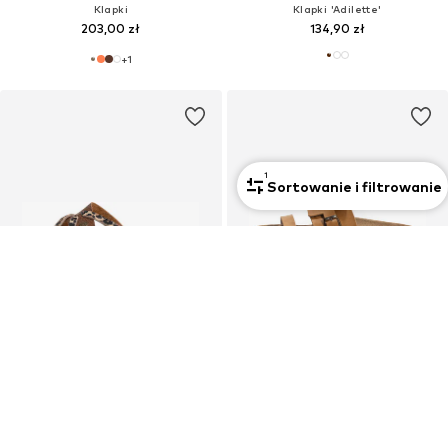
Klapki
Klapki 'Adilette'
203,00 zł
134,90 zł
+
1
1
Sortowanie i filtrowanie
OFERTA
OFERTA
BAYTON
BAYTON
Klapki 'Slimen'
Klapki 'HOCKNEY'
261,82 zł
261,82 zł