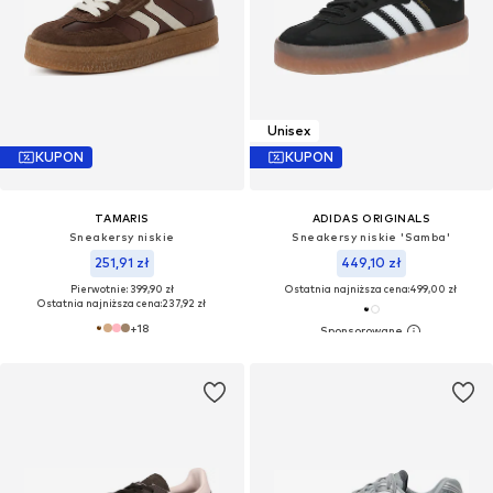
Unisex
KUPON
KUPON
TAMARIS
ADIDAS ORIGINALS
Sneakersy niskie
Sneakersy niskie 'Samba'
251,91 zł
449,10 zł
Pierwotnie: 399,90 zł
Ostatnia najniższa cena:
499,00 zł
Ostatnia najniższa cena:
237,92 zł
+
18