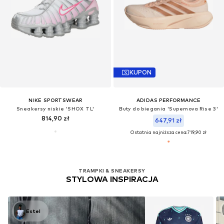
KUPON
NIKE SPORTSWEAR
ADIDAS PERFORMANCE
Sneakersy niskie 'SHOX TL'
Buty do biegania 'Supernova Rise 3'
814,90 zł
647,91 zł
Ostatnia najniższa cena:
719,90 zł
Przejrzano 32 z 6539 produktów
TRAMPKI & SNEAKERSY
STYLOWA INSPIRACJA
Estel