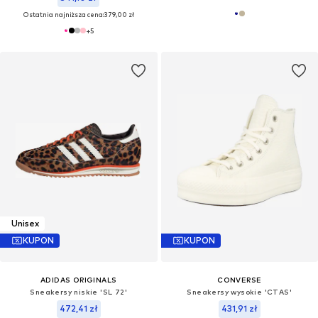
Ostatnia najniższa cena:
379,00 zł
+
5
Unisex
KUPON
KUPON
ADIDAS ORIGINALS
CONVERSE
Sneakersy niskie 'SL 72'
Sneakersy wysokie 'CTAS'
472,41 zł
431,91 zł