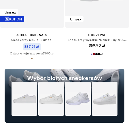
Unisex
KUPON
Unisex
ADIDAS ORIGINALS
CONVERSE
Sneakersy niskie 'Samba'
Sneakersy wysokie 'Chuck Taylor All Star Classic'
359,90 zł
557,91 zł
Ostatnia najniższa cena:
619,90 zł
+
4
Wybór białych sneakersów