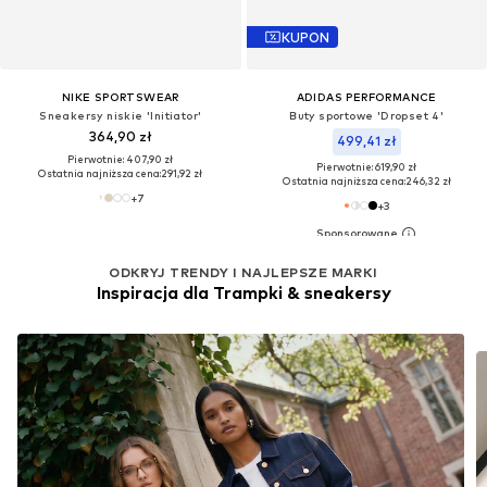
KUPON
NIKE SPORTSWEAR
ADIDAS PERFORMANCE
Sneakersy niskie 'Initiator'
Buty sportowe 'Dropset 4'
364,90 zł
499,41 zł
Pierwotnie: 407,90 zł
Pierwotnie: 619,90 zł
Ostatnia najniższa cena:
291,92 zł
Ostatnia najniższa cena:
246,32 zł
+
7
+
3
ODKRYJ TRENDY I NAJLEPSZE MARKI
Inspiracja dla Trampki & sneakersy