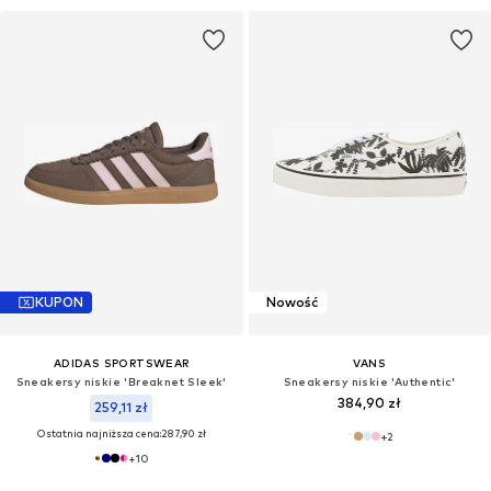
KUPON
Nowość
ADIDAS SPORTSWEAR
VANS
Sneakersy niskie 'Breaknet Sleek'
Sneakersy niskie 'Authentic'
384,90 zł
259,11 zł
Ostatnia najniższa cena:
287,90 zł
+
2
+
10