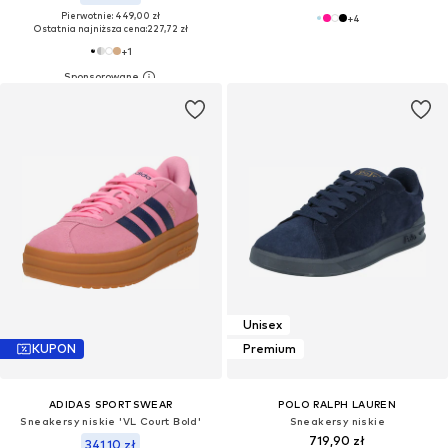
Pierwotnie: 449,00 zł
+
4
Ostatnia najniższa cena:
227,72 zł
+
1
Unisex
KUPON
Premium
ADIDAS SPORTSWEAR
POLO RALPH LAUREN
Sneakersy niskie 'VL Court Bold'
Sneakersy niskie
719,90 zł
341,10 zł