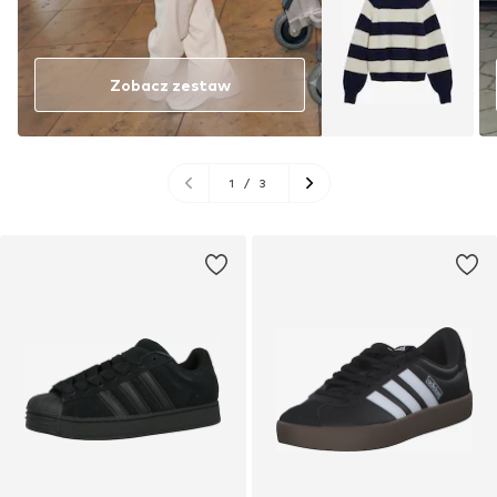
Zobacz zestaw
1
/
3