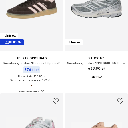
Unisex
KUPON
Unisex
ADIDAS ORIGINALS
SAUCONY
Sneakersy niskie 'Handball Spezial'
Sneakersy niskie 'PROGRID GUIDE 7'
669,90 zł
376,11 zł
Pierwotnie: 524,90 zł
+
3
Ostatnia najniższa cena:
292,53 zł