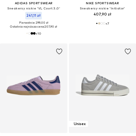
ADIDAS SPORTSWEAR
NIKE SPORTSWEAR
Sneakersy niskie 'VL Court 3.0'
Sneakersy niskie 'Initiator'
407,90 zł
241,11 zł
Pierwotnie: 299,00 zł
+
7
Ostatnia najniższa cena:
207,90 zł
+
10
Unisex