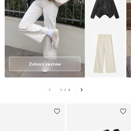
Zobacz zestaw
1
/
3