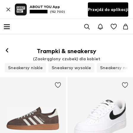
ABOUT YOU App
Przejdź do aplikacji
(152 700)
Obserwuj
Trampki & sneakersy
(Zaokrąglony czubek) dla kobiet
Sneakersy niskie
Sneakersy wysokie
Sneakersy na p