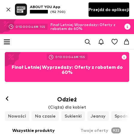
ABOUT YOU App
Przejdź do aplikacji
(152 700)
Finał Letniej Wyprzedaży: Oferty z
01
D
00
G
46
M
13
S
rabatem do 60%
01
D
00
G
46
M
13
S
Finał Letniej Wyprzedaży: Oferty z rabatem do
60%
Odzież
(Ciąża) dla kobiet
Nowości
Na czasie
Sukienki
Jeansy
Spodnie
Wszystkie produkty
Twoje oferty
922