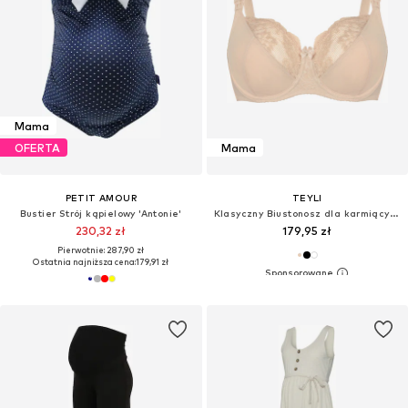
Mama
OFERTA
Mama
PETIT AMOUR
TEYLI
Bustier Strój kąpielowy 'Antonie'
Klasyczny Biustonosz dla karmiących 'Anastasia'
230,32 zł
179,95 zł
Pierwotnie: 287,90 zł
Ostatnia najniższa cena:
179,91 zł