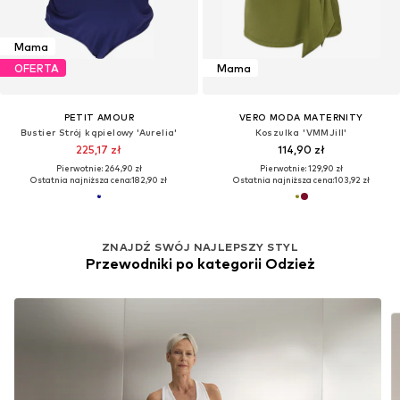
Mama
OFERTA
Mama
PETIT AMOUR
VERO MODA MATERNITY
Bustier Strój kąpielowy 'Aurelia'
Koszulka 'VMMJill'
225,17 zł
114,90 zł
Pierwotnie: 264,90 zł
Pierwotnie: 129,90 zł
Ostatnia najniższa cena:
182,90 zł
Ostatnia najniższa cena:
103,92 zł
ZNAJDŹ SWÓJ NAJLEPSZY STYL
Przewodniki po kategorii Odzież