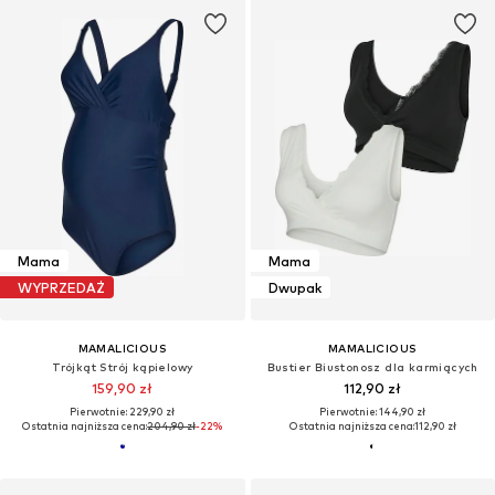
Mama
Mama
WYPRZEDAŻ
Dwupak
MAMALICIOUS
MAMALICIOUS
Trójkąt Strój kąpielowy
Bustier Biustonosz dla karmiących
159,90 zł
112,90 zł
Pierwotnie: 229,90 zł
Pierwotnie: 144,90 zł
Ostatnia najniższa cena:
204,90 zł
-22%
Ostatnia najniższa cena:
112,90 zł