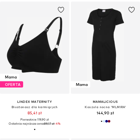
Mama
OFERTA
Mama
LINDEX MATERNITY
MAMALICIOUS
Biustonosz dla karmiących
Koszula nocna 'MLMIRA'
85,41 zł
144,90 zł
Pierwotnie: 119,90 zł
Ostatnia najniższa cena:
89,17 zł
-4%