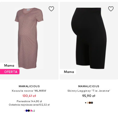
Mama
OFERTA
Mama
MAMALICIOUS
MAMALICIOUS
Koszula nocna 'MLMIRA'
Skinny Legginsy 'Tia Jeanne'
130,41 zł
95,90 zł
Pierwotnie: 144,90 zł
Ostatnia najniższa cena:
102,32 zł
+
2