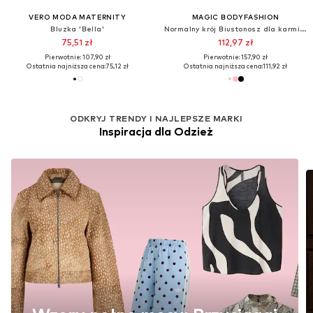
VERO MODA MATERNITY
MAGIC BODYFASHION
Bluzka 'Bella'
Normalny krój Biustonosz dla karmiących 'Mommy Comfort'
75,51 zł
112,97 zł
Pierwotnie: 107,90 zł
Pierwotnie: 157,90 zł
Ostatnia najniższa cena:
75,12 zł
Ostatnia najniższa cena:
111,92 zł
ODKRYJ TRENDY I NAJLEPSZE MARKI
Inspiracja dla Odzież