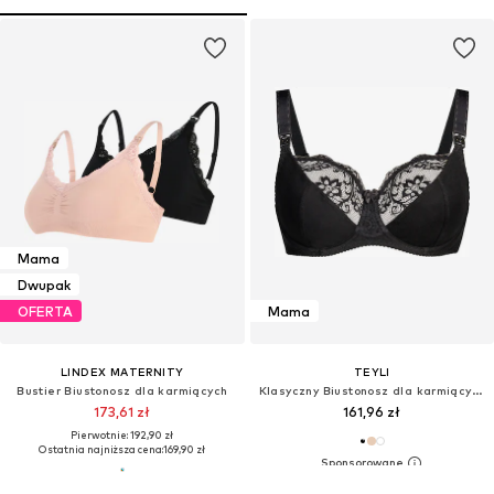
Mama
Dwupak
OFERTA
Mama
LINDEX MATERNITY
TEYLI
Bustier Biustonosz dla karmiących
Klasyczny Biustonosz dla karmiących 'Anastasia'
173,61 zł
161,96 zł
Pierwotnie: 192,90 zł
Ostatnia najniższa cena:
169,90 zł