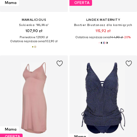
Mama
OFERTA
MAMALICIOUS
LINDEX MATERNITY
Sukienka 'MLMia'
Bustier Biustonosz dla karmiących
107,90 zł
115,92 zł
Pierwotnie: 129,90 zł
Ostatnia najniższa cena:
144,90 zł
-20%
Ostatnia najniższa cena:
102,90 zł
Mama
OFERTA
Mama