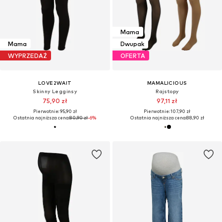
Mama
Mama
Dwupak
WYPRZEDAŻ
OFERTA
LOVE2WAIT
MAMALICIOUS
Skinny Legginsy
Rajstopy
75,90 zł
97,11 zł
Pierwotnie: 95,90 zł
Pierwotnie: 107,90 zł
Ostatnia najniższa cena:
80,90 zł
-6%
Ostatnia najniższa cena:
88,90 zł