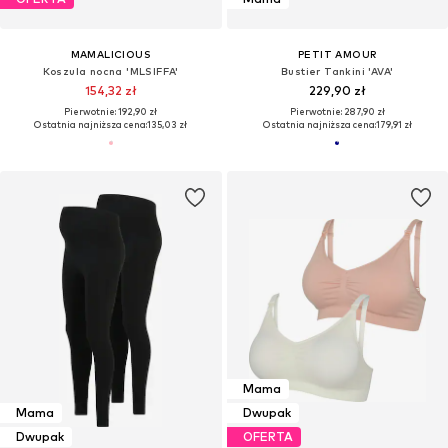
MAMALICIOUS
PETIT AMOUR
Koszula nocna 'MLSIFFA'
Bustier Tankini 'AVA'
154,32 zł
229,90 zł
Pierwotnie: 192,90 zł
Pierwotnie: 287,90 zł
Ostatnia najniższa cena:
135,03 zł
Ostatnia najniższa cena:
179,91 zł
Mama
Mama
Dwupak
Dwupak
OFERTA