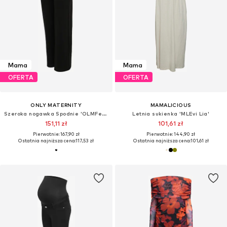
Mama
Mama
OFERTA
OFERTA
ONLY MATERNITY
MAMALICIOUS
Szeroka nogawka Spodnie 'OLMFever'
Letnia sukienka 'MLEvi Lia'
151,11 zł
101,61 zł
Pierwotnie: 167,90 zł
Pierwotnie: 144,90 zł
Ostatnia najniższa cena:
117,53 zł
Ostatnia najniższa cena:
101,61 zł