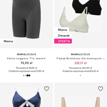
Mama
Dwupak
Mama
OFERTA
MAMALICIOUS
MAMALICIOUS
Skinny Legginsy 'Tia Jeanne'
Trójkąt Biustonosz dla karmiących 'MLLeyla Feed Me'
75,90 zł
225,17 zł
Pierwotnie: 95,90 zł
Pierwotnie: 264,90 zł
Ostatnia najniższa cena:
75,90 zł
Ostatnia najniższa cena:
164,61 zł