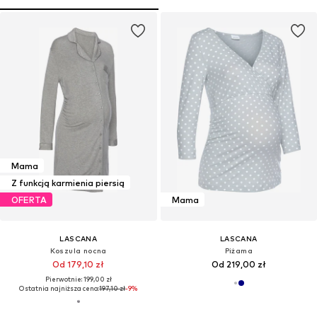
Mama
Z funkcją karmienia piersią
OFERTA
Mama
LASCANA
LASCANA
Koszula nocna
Piżama
Od 179,10 zł
Od 219,00 zł
Pierwotnie: 199,00 zł
Ostatnia najniższa cena:
197,10 zł
-9%