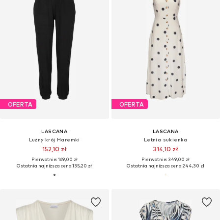
OFERTA
OFERTA
LASCANA
LASCANA
Lużny krój Haremki
Letnia sukienka
152,10 zł
314,10 zł
Pierwotnie: 169,00 zł
Pierwotnie: 349,00 zł
Ostatnia najniższa cena:
135,20 zł
Ostatnia najniższa cena:
244,30 zł