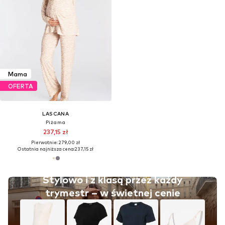
Mama
OFERTA
LASCANA
Piżama
237,15 zł
Pierwotnie: 279,00 zł
Ostatnia najniższa cena:
237,15 zł
Stylowo i z klasą przez każdy
trymestr – w świetnej cenie