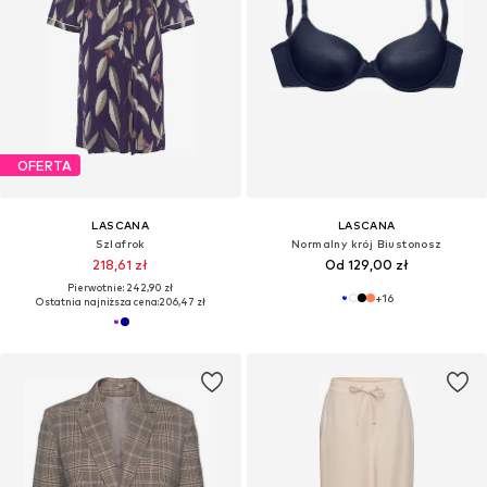
OFERTA
LASCANA
LASCANA
Szlafrok
Normalny krój Biustonosz
218,61 zł
Od 129,00 zł
Pierwotnie: 242,90 zł
+
16
Ostatnia najniższa cena:
206,47 zł