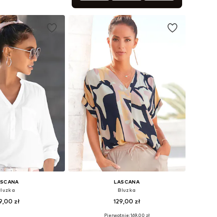
+
1
óżnych rozmiarach
do koszyka
ASCANA
LASCANA
Bluzka
Bluzka
9,00 zł
129,00 zł
+
1
Pierwotnie: 169,00 zł