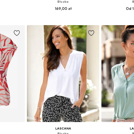
Bluzka
169,00 zł
Od 1
zmiarach
Dostępne w różnych rozmiarach
Dostępne w r
zyka
Dodaj do koszyka
Dodaj 
LASCANA
L
Bluzka