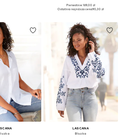
+
5
Pierwotnie: 169,00 zł
ary: XS, XS-S, M, L
Dostępne rozmiary: XS, S, M, XL, XXL, XXXL
Ostatnia najniższa cena:
90,30 zł
do koszyka
Dodaj do koszyka
ASCANA
LASCANA
Bluzka
Bluzka