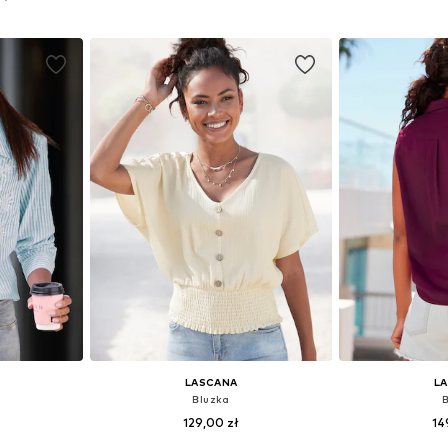
zyka
Dodaj do koszyka
Dodaj 
LASCANA
L
Bluzka
129,00 zł
14