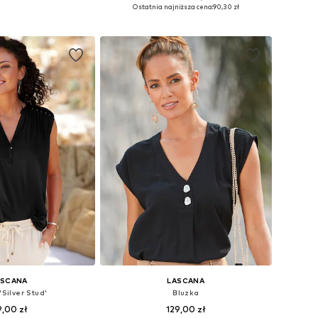
óżnych rozmiarach
Dostępne rozmiary: S-M Rozmiary normalne, L-XL Rozmiary normalne, XXL-XXXL Rozmiary normalne, 4XL-5XL
Ostatnia najniższa cena:
90,30 zł
do koszyka
Dodaj do koszyka
ASCANA
LASCANA
'Silver Stud'
Bluzka
9,00 zł
129,00 zł