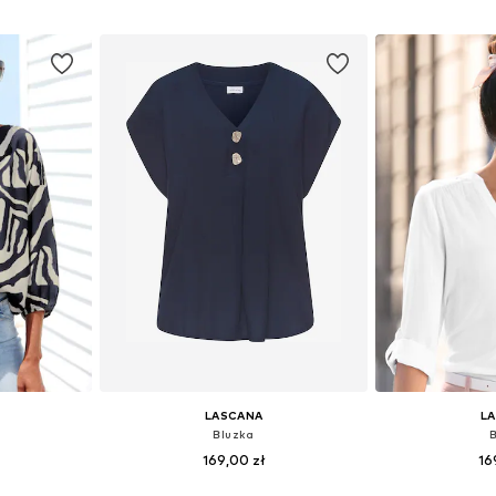
 S, M, XL
Dostępne rozmiary: XS-S, M, L
Dostępne w r
zyka
Dodaj do koszyka
Dodaj 
LASCANA
L
Bluzka
169,00 zł
16
+
5