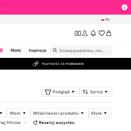
%
PL
Marki
Inspiracje
PŁATNOŚĆ ZA POBRANIEM
Podgląd
Sortuj
Wzór
Właściwości produktu
Style
iej filtrów
Resetuj wszystko