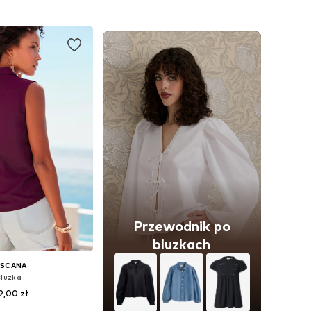
do koszyka
Dodaj do koszyka
Przewodnik po
bluzkach
ASCANA
Bluzka
9,00 zł