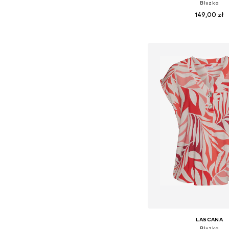
Bluzka
149,00 zł
+
1
Dostępne w różnych ro
Dodaj do kos
LASCANA
Bluzka