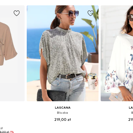
LASCANA
L
Bluzka
219,00 zł
21
zł
 XL, XXL, XXXL
Dostępne rozmiary: XS, S, M, L, XL, XXL
Dostępne w r
8,30 zł
-1%