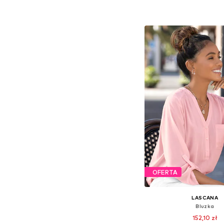
Dostępne rozmiary: XS, 
Dodaj do kos
OFERTA
LASCANA
Bluzka
152,10 zł