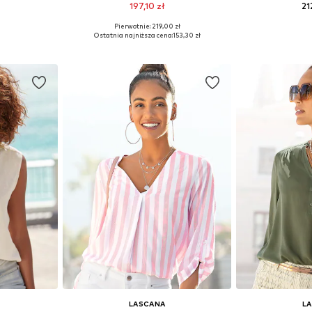
197,10 zł
21
Pierwotnie: 219,00 zł
 S, M, XL
Dostępne w różnych rozmiarach
Ostatnia najniższa cena:
153,30 zł
zyka
Dodaj do koszyka
Dodaj 
LASCANA
L