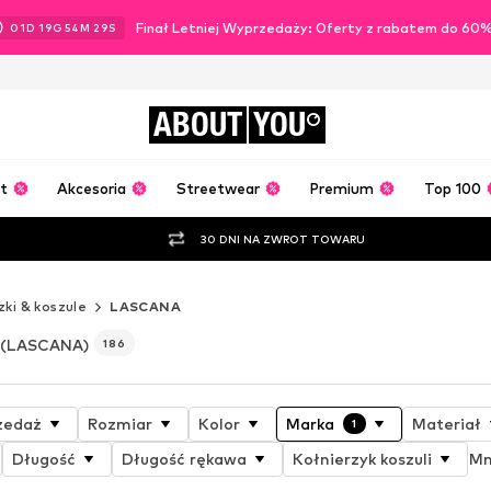
Finał Letniej Wyprzedaży: Oferty z rabatem do 60
01
D
19
G
54
M
26
S
ABOUT
YOU
t
Akcesoria
Streetwear
Premium
Top 100
30 DNI NA ZWROT TOWARU
zki & koszule
LASCANA
(LASCANA)
186
zedaż
Rozmiar
Kolor
Marka
Materiał
1
Długość
Długość rękawa
Kołnierzyk koszuli
Mn