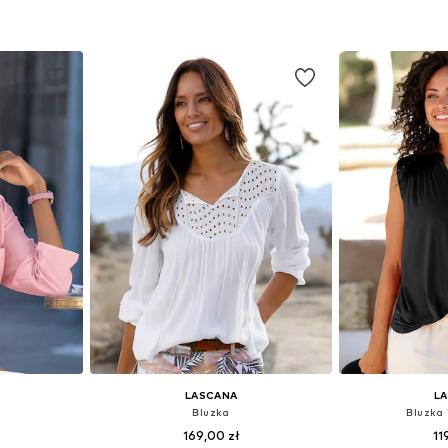
XS-S, M, L
Dostępne rozmiary: XS, S, M, L, XL, XXL
Dostępne w r
zyka
Dodaj do koszyka
Dodaj 
LASCANA
L
Bluzka
Bluzka 
169,00 zł
11