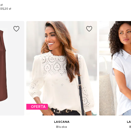
zł
zmiarach
Dostępne w różnych rozmiarach
Dostępne rozmi
135,20 zł
zyka
Dodaj do koszyka
Dodaj 
OFERTA
LASCANA
L
Bluzka