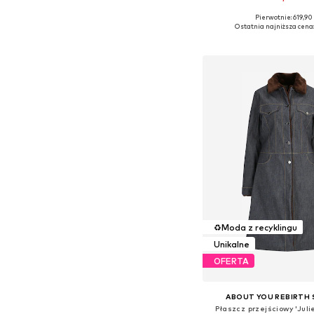
Pierwotnie: 619,90 
Dostępne rozmiary: XS,
Ostatnia najniższa cena
Dodaj do kos
♻️
Moda z recyklingu
Unikalne
OFERTA
ABOUT YOU REBIRTH
Płaszcz przejściowy 'Juli