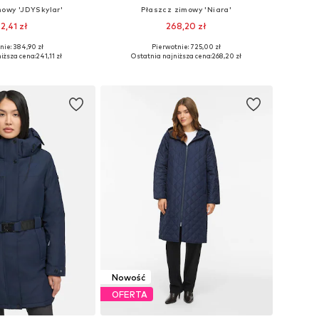
mowy 'JDYSkylar'
Płaszcz zimowy 'Niara'
2,41 zł
268,20 zł
+
3
+
2
nie: 384,90 zł
Pierwotnie: 725,00 zł
miary: XS, S, M, L
Dostępne rozmiary: S, M, L, XL, XXL, XXXL
iższa cena:
241,11 zł
Ostatnia najniższa cena:
268,20 zł
do koszyka
Dodaj do koszyka
Nowość
OFERTA