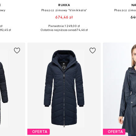
E
RUKKA
N
owy
Płaszcz zimowy 'Viinikkala'
Płaszcz zimo
674,46 zł
64
zł
Pierwotnie: 1 249,00 zł
S, S, S-M
Dostępne rozmiary: XS, S, M, XL, XXL, XXXL
:
92,45 zł
Ostatnia najniższa cena:
674,46 zł
zyka
Dodaj do koszyka
Dodaj 
OFERTA
OFERTA