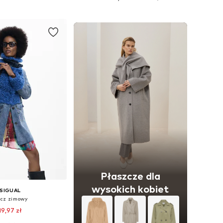
do koszyka
Dodaj do koszyka
Płaszcze dla
wysokich kobiet
SIGUAL
zcz zimowy
19,97 zł