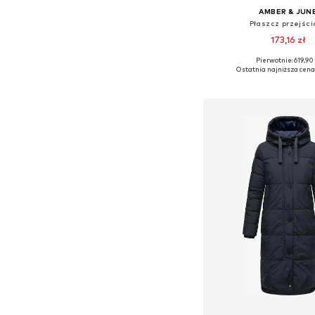
AMBER & JUN
Płaszcz przejści
173,16 zł
Pierwotnie: 619,90 
Dostępne rozmiary: XS-
Ostatnia najniższa cena
Dodaj do kos