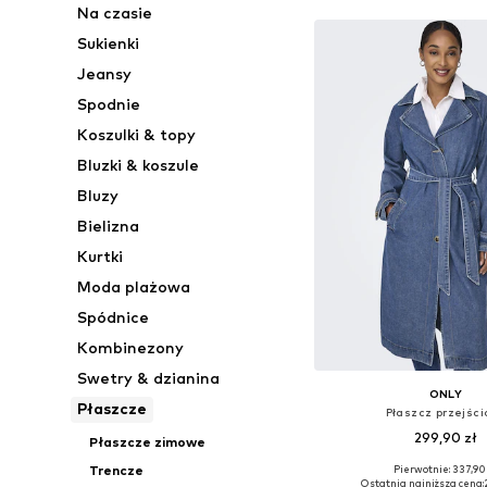
Na czasie
Sukienki
Jeansy
Spodnie
Koszulki & topy
Bluzki & koszule
Bluzy
Bielizna
Kurtki
Moda plażowa
Spódnice
Kombinezony
Swetry & dzianina
ONLY
Płaszcze
Płaszcz przejści
299,90 zł
Płaszcze zimowe
Trencze
Pierwotnie: 337,90
Dostępne rozmiary: XS, S
Ostatnia najniższa cena: