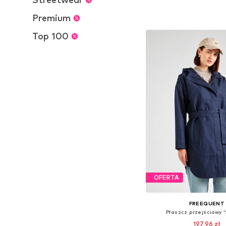
Dostępne rozmiary: XS, S
Premium
Dodaj do kos
Top 100
OFERTA
FREEQUENT
Płaszcz przejściowy
197,96 zł