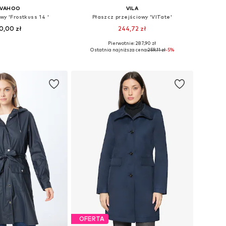
AVAHOO
VILA
wy 'Frostkuss 14 '
Płaszcz przejściowy 'VITate'
0,00 zł
244,72 zł
+
3
Pierwotnie: 287,90 zł
Dostępne rozmiary: S Rozmiary normalne, M Rozmiary normalne, L Rozmiary normalne, XXL Rozmiary normalne, XXXL Rozmiary normalne
Dostępne rozmiary: XS, S, M, L, XL, XXL
Ostatnia najniższa cena:
259,11 zł
-5%
do koszyka
Dodaj do koszyka
OFERTA