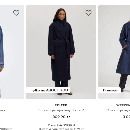
Tylko na ABOUT YOU
Premium
EDITED
WEEKEN
owy
Płaszcz przejściowy 'Leana'
Płaszcz prze
809,90 zł
3 0
 zł
Pierwotnie: 959,90 zł
, M, L, XL
Dostępne rozmiary: XS, S, M, L
Dostępne rozmi
200,93 zł
Ostatnia najniższa cena:
341,94 zł