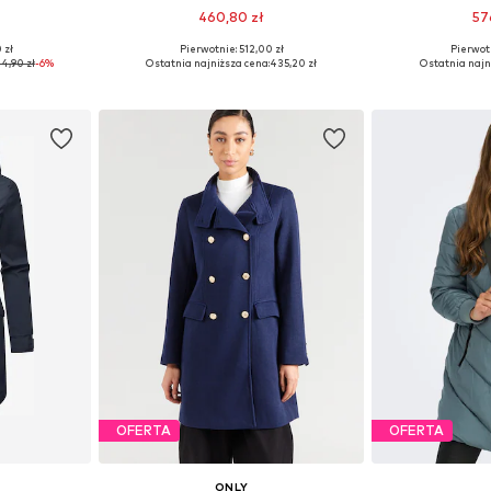
460,80 zł
57
+
3
 zł
Pierwotnie: 512,00 zł
Pierwot
 S, M
Dostępne w różnych rozmiarach
Dostępne w r
4,90 zł
-6%
Ostatnia najniższa cena:
435,20 zł
Ostatnia najn
zyka
Dodaj do koszyka
Dodaj 
OFERTA
OFERTA
ONLY