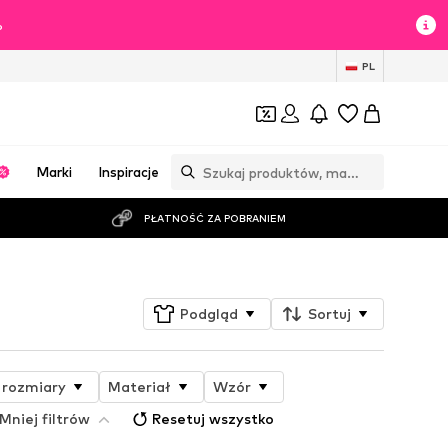
%
PL
Marki
Inspiracje
PŁATNOŚĆ ZA POBRANIEM
Podgląd
Sortuj
 rozmiary
Materiał
Wzór
Mniej filtrów
Resetuj wszystko