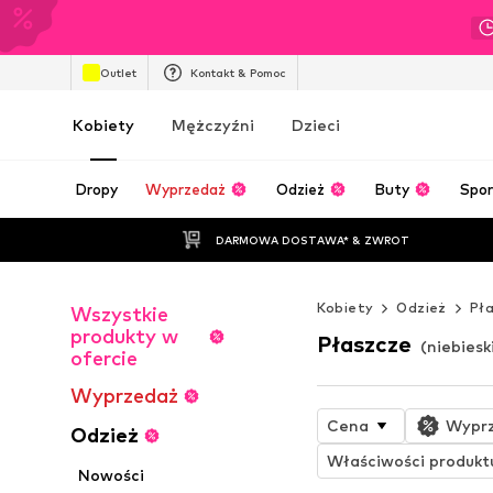
Outlet
Kontakt & Pomoc
Kobiety
Mężczyźni
Dzieci
Dropy
Wyprzedaż
Odzież
Buty
Spor
DARMOWA DOSTAWA* & ZWROT
Kobiety
Odzież
Pł
Wszystkie
produkty w
Płaszcze
(niebiesk
ofercie
Wyprzedaż
Cena
Wypr
Odzież
Właściwości produkt
Nowości