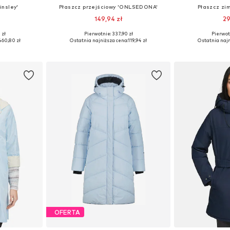
insley'
Płaszcz przejściowy 'ONLSEDONA'
Płaszcz zi
149,94 zł
29
 zł
Pierwotnie: 337,90 zł
Pierwot
, M, L, XXL
Dostępne rozmiary: XS, S, M, L, XL
Dostępne roz
460,80 zł
Ostatnia najniższa cena:
119,94 zł
Ostatnia najn
zyka
Dodaj do koszyka
Dodaj 
OFERTA