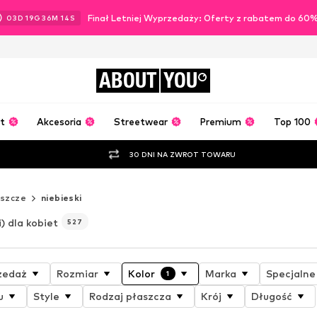
Finał Letniej Wyprzedaży: Oferty z rabatem do 60
03
D
19
G
36
M
12
S
ABOUT
YOU
t
Akcesoria
Streetwear
Premium
Top 100
30 DNI NA ZWROT TOWARU
aszcze
niebieski
i) dla kobiet
527
zedaż
Rozmiar
Kolor
Marka
Specjalne
1
u
Style
Rodzaj płaszcza
Krój
Długość