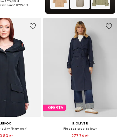
ie: 1 619,00 zł
miary: S, M, L, XL
ższa cena:
1 019,97 zł
do koszyka
OFERTA
ARIKOO
S.OLIVER
kcyjny 'Mayleen'
Płaszcz przejściowy
0,80 zł
277,74 zł