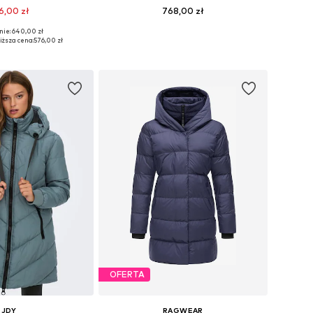
6,00 zł
768,00 zł
+
3
+
2
nie: 640,00 zł
óżnych rozmiarach
Dostępne w różnych rozmiarach
iższa cena:
576,00 zł
do koszyka
Dodaj do koszyka
OFERTA
JDY
RAGWEAR