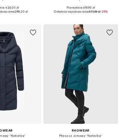
+
12
nie: 426,00 zł
Pierwotnie: 619,90 zł
óżnych rozmiarach
Dostępne rozmiary: XS, M, L, XL
iższa cena:
298,20 zł
Ostatnia najniższa cena:
371,18 zł
-25%
do koszyka
Dodaj do koszyka
AGWEAR
RAGWEAR
imowy 'Natalka'
Płaszcz zimowy 'Natalka'