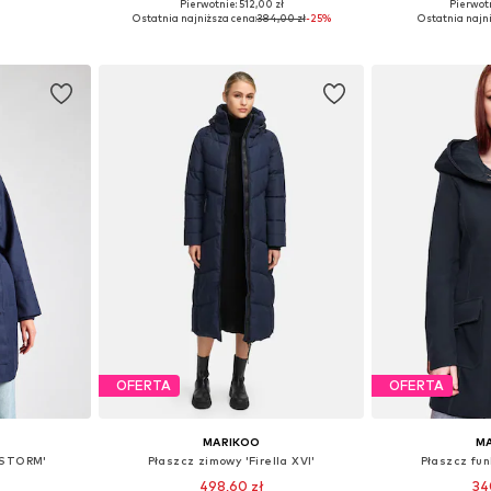
+
7
Pierwotnie: 512,00 zł
Pierwotn
, M, L, XL
Dostępne rozmiary: S, M, L, XL, XXL, XXXL
Dostępne roz
Ostatnia najniższa cena:
384,00 zł
-25%
Ostatnia najni
zyka
Dodaj do koszyka
Dodaj 
OFERTA
OFERTA
MARIKOO
M
 'STORM'
Płaszcz zimowy 'Firella XVI'
Płaszcz fun
498,60 zł
34