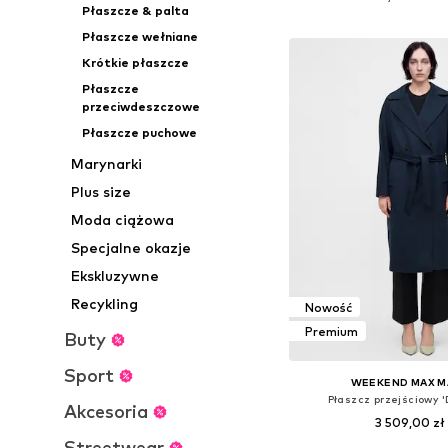
Płaszcze & palta
Dodaj do kos
Płaszcze wełniane
Krótkie płaszcze
Płaszcze
przeciwdeszczowe
Płaszcze puchowe
Marynarki
Plus size
Moda ciążowa
Specjalne okazje
Ekskluzywne
Recykling
Nowość
Premium
Buty
Sport
WEEKEND MAX M
Płaszcz przejściowy '
Akcesoria
3 509,00 zł
Streetwear