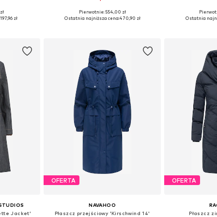
+
6
zł
Pierwotnie: 554,00 zł
Pierwot
 S, L, XL
Dostępne rozmiary: S, M, L, XXXL, 4XL, 5XL
Dostępne w r
:
197,96 zł
Ostatnia najniższa cena:
470,90 zł
Ostatnia najn
zyka
Dodaj do koszyka
Dodaj 
OFERTA
OFERTA
 STUDIOS
NAVAHOO
R
ette Jacket'
Płaszcz przejściowy 'Kirschwind 14'
Płaszcz z