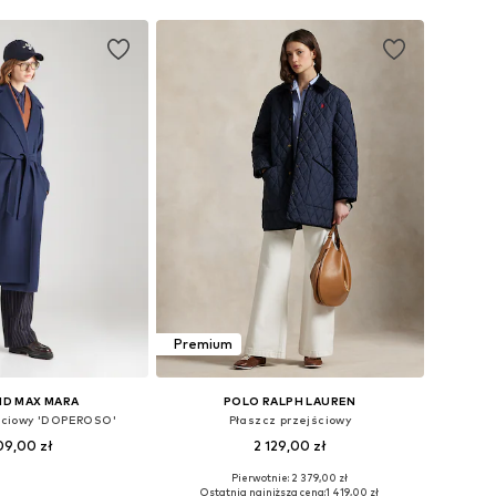
Premium
D MAX MARA
POLO RALPH LAUREN
jściowy 'DOPEROSO'
Płaszcz przejściowy
09,00 zł
2 129,00 zł
Pierwotnie: 2 379,00 zł
ary: XS, S, M, L, XL
Dostępne rozmiary: XXS, XS, S, M, L, XL
Ostatnia najniższa cena:
1 419,00 zł