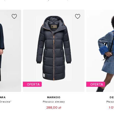
zyka
Dodaj do koszyka
Dodaj 
OFERTA
OFERTA
ARA
MARIKOO
DE
Dresina'
Płaszcz zimowy
Płas
288,00 zł
1 0