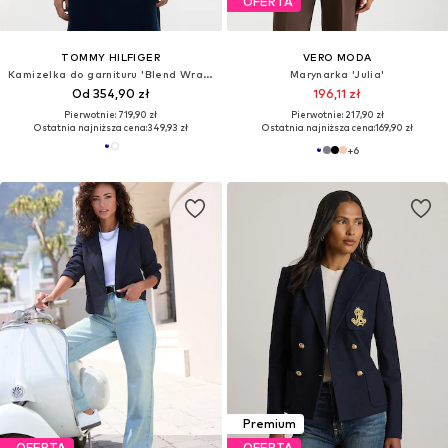
OFERTA
TOMMY HILFIGER
VERO MODA
Kamizelka do garnituru 'Blend Wrap Waistcoat'
Marynarka 'Julia'
Od 354,90 zł
196,11 zł
Pierwotnie: 719,90 zł
Pierwotnie: 217,90 zł
Ostatnia najniższa cena:
349,93 zł
Ostatnia najniższa cena:
169,90 zł
+
6
Premium
OFERTA
OFERTA