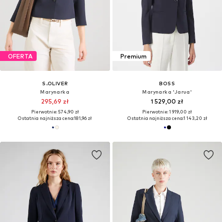
OFERTA
Premium
S.OLIVER
BOSS
Marynarka
Marynarka 'Jarua'
295,69 zł
1 529,00 zł
Pierwotnie: 574,90 zł
Pierwotnie: 1 919,00 zł
Ostatnia najniższa cena:
181,96 zł
Ostatnia najniższa cena:
1 143,20 zł