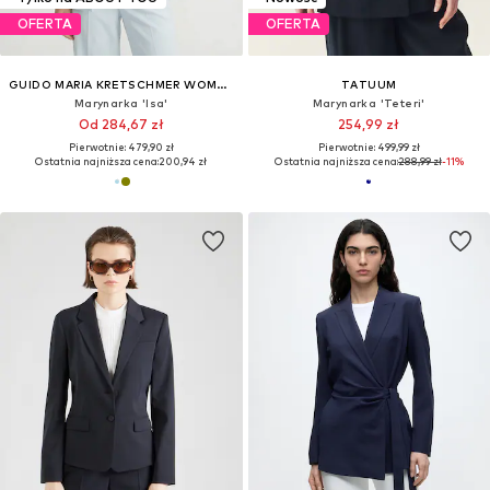
OFERTA
OFERTA
GUIDO MARIA KRETSCHMER WOMEN
TATUUM
Marynarka 'Isa'
Marynarka 'Teteri'
Od 284,67 zł
254,99 zł
Pierwotnie: 479,90 zł
Pierwotnie: 499,99 zł
Ostatnia najniższa cena:
200,94 zł
Ostatnia najniższa cena:
288,99 zł
-11%