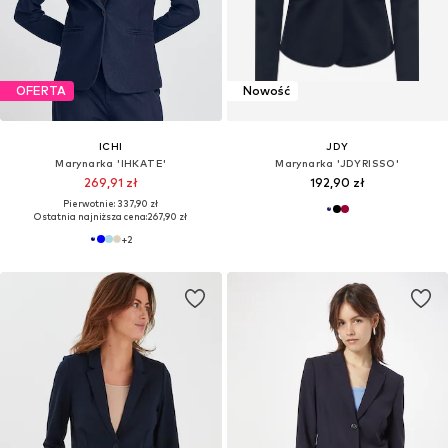
OFERTA
Nowość
ICHI
JDY
Marynarka 'IHKATE'
Marynarka 'JDYRISSO'
269,91 zł
192,90 zł
Pierwotnie: 337,90 zł
Ostatnia najniższa cena:
267,90 zł
+
2