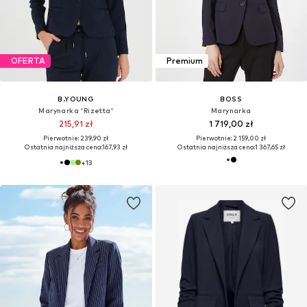
OFERTA
Premium
B.YOUNG
BOSS
Marynarka 'Rizetta'
Marynarka
215,91 zł
1 719,00 zł
Pierwotnie: 239,90 zł
Pierwotnie: 2 159,00 zł
Ostatnia najniższa cena:
167,93 zł
Ostatnia najniższa cena:
1 367,65 zł
+
13