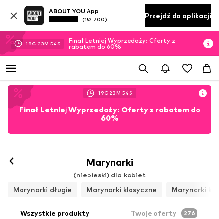
ABOUT YOU App
Przejdź do aplikacji
(152 700)
Finał Letniej Wyprzedaży: Oferty z
19
G
23
M
52
S
rabatem do 60%
19
G
23
M
52
S
Finał Letniej Wyprzedaży: Oferty z rabatem do
60%
Marynarki
(niebieski) dla kobiet
Marynarki długie
Marynarki klasyczne
Marynarki kró
Wszystkie produkty
Twoje oferty
276