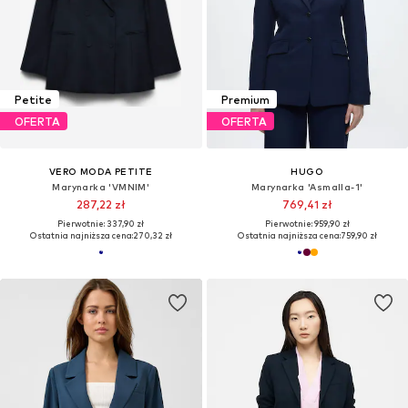
Petite
Premium
OFERTA
OFERTA
VERO MODA PETITE
HUGO
Marynarka 'VMNIM'
Marynarka 'Asmalla-1'
287,22 zł
769,41 zł
Pierwotnie: 337,90 zł
Pierwotnie: 959,90 zł
Ostatnia najniższa cena:
270,32 zł
Ostatnia najniższa cena:
759,90 zł