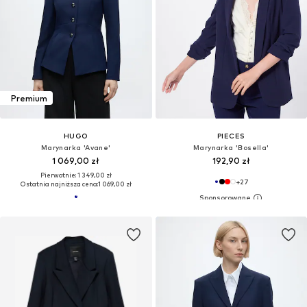
Premium
HUGO
PIECES
Marynarka 'Avane'
Marynarka 'Bosella'
1 069,00 zł
192,90 zł
Pierwotnie: 1 349,00 zł
+
27
Ostatnia najniższa cena:
1 069,00 zł