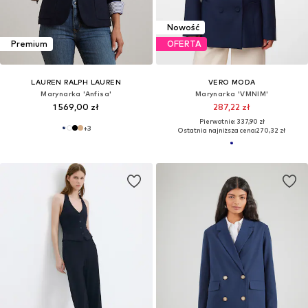
Nowość
Premium
OFERTA
LAUREN RALPH LAUREN
VERO MODA
Marynarka 'Anfisa'
Marynarka 'VMNIM'
1 569,00 zł
287,22 zł
Pierwotnie: 337,90 zł
+
3
Ostatnia najniższa cena:
270,32 zł