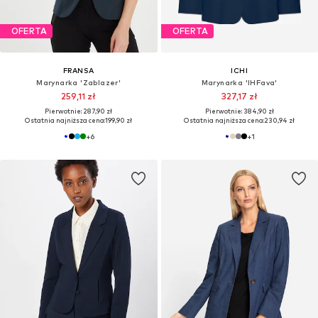
OFERTA
OFERTA
FRANSA
ICHI
Marynarka 'Zablazer'
Marynarka 'IHFava'
259,11 zł
327,17 zł
Pierwotnie: 287,90 zł
Pierwotnie: 384,90 zł
Ostatnia najniższa cena:
199,90 zł
Ostatnia najniższa cena:
230,94 zł
+
6
+
1