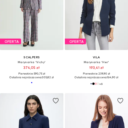
OFERTA
OFERTA
SCALPERS
VILA
Marynarka 'Vichy'
Marynarka 'Her'
374,05 zł
193,41 zł
Pierwotnie: 590,75 zł
Pierwotnie: 239,90 zł
Ostatnia najniższa cena:
305,82 zł
Ostatnia najniższa cena:
164,90 zł
+
6