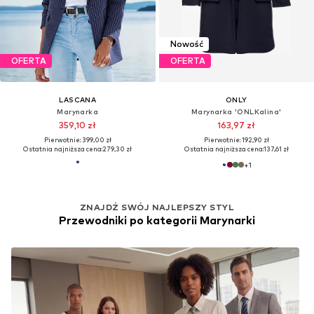
Nowość
OFERTA
OFERTA
LASCANA
ONLY
Marynarka
Marynarka 'ONLKalina'
359,10 zł
163,97 zł
Pierwotnie: 399,00 zł
Pierwotnie: 192,90 zł
Ostatnia najniższa cena:
279,30 zł
Ostatnia najniższa cena:
137,61 zł
+
1
ZNAJDŹ SWÓJ NAJLEPSZY STYL
Przewodniki po kategorii Marynarki