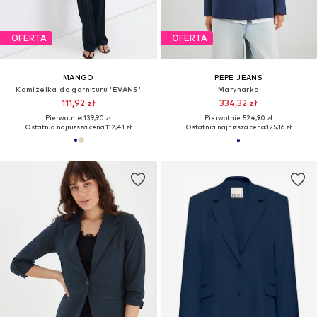
OFERTA
OFERTA
MANGO
PEPE JEANS
Kamizelka do garnituru 'EVANS'
Marynarka
111,92 zł
334,32 zł
Pierwotnie: 139,90 zł
Pierwotnie: 524,90 zł
Ostatnia najniższa cena:
112,41 zł
Ostatnia najniższa cena:
125,16 zł