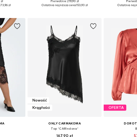
 zł
Pierwotnie: 219,90 zł
Pierwot
46-48, 50-52
Dostępne w różnych rozmiarach
Dostępne rozmiar
:
73,96 zł
Ostatnia najniższa cena:
153,93 zł
Ostatnia najn
zyka
Dodaj do koszyka
Dodaj 
Nowość
Krągłości
OFERTA
MA
ONLY CARMAKOMA
DOROT
Top 'CARIndona'
167,90 zł
5