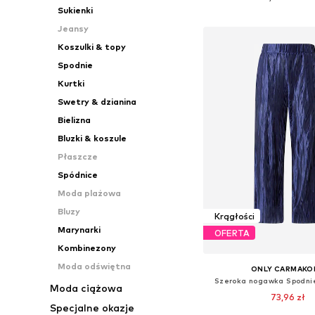
Sukienki
Dodaj do kos
Jeansy
Koszulki & topy
Spodnie
Kurtki
Swetry & dzianina
Bielizna
Bluzki & koszule
Płaszcze
Spódnice
Moda plażowa
Bluzy
Krągłości
Marynarki
OFERTA
Kombinezony
Moda odświętna
ONLY CARMAKO
Szeroka nogawka Spodni
Moda ciążowa
73,96 zł
Specjalne okazje