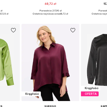
68,72 zł
15
 zł
Pierwotnie: 217,90 zł
Pierwot
zmiarach
Dostępne rozmiary: XXL, XXXL, 4XL, 5XL, 6XL, 7XL
Dostępne rozmiar
:
57,33 zł
Ostatnia najniższa cena:
68,72 zł
Ostatnia najn
zyka
Dodaj do koszyka
Dodaj 
Krągłości
Krągłości
OFERTA
US
SHEEGO
KAF