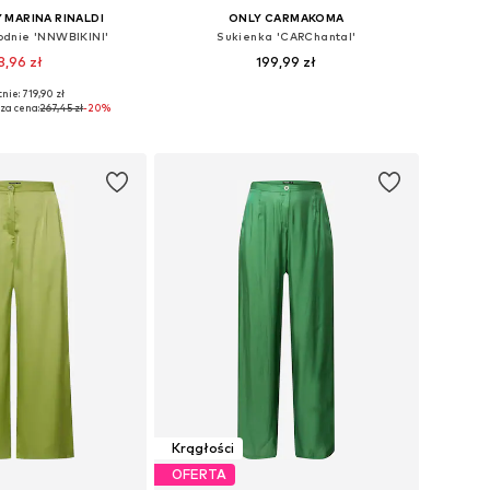
 MARINA RINALDI
ONLY CARMAKOMA
podnie 'NNWBIKINI'
Sukienka 'CARChantal'
3,96 zł
199,99 zł
nie: 719,90 zł
ozmiary: 48, 50
Dostępne rozmiary: 44, 50
za cena:
267,45 zł
-20%
do koszyka
Dodaj do koszyka
Krągłości
OFERTA