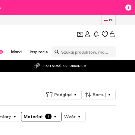
%
PL
Marki
Inspiracje
PŁATNOŚĆ ZA POBRANIEM
Podgląd
Sortuj
miary
Materiał
Wzór
1