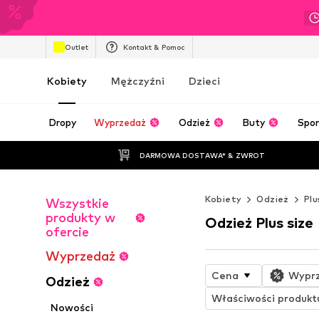
Outlet
Kontakt & Pomoc
Kobiety
Mężczyźni
Dzieci
Dropy
Wyprzedaż
Odzież
Buty
Spor
DARMOWA DOSTAWA* & ZWROT
Kobiety
Odzież
Plu
Wszystkie
produkty w
Odzież Plus size
ofercie
Wyprzedaż
Cena
Wypr
Odzież
Właściwości produkt
Nowości