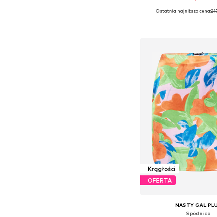
Ostatnia najniższa cena:
21
Dostępne w różnych ro
Dodaj do kos
Krągłości
OFERTA
NASTY GAL PL
Spódnica