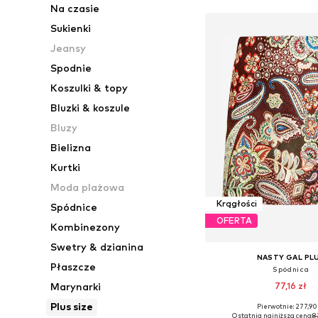
Na czasie
Sukienki
Jeansy
Spodnie
Koszulki & topy
Bluzki & koszule
Bluzy
Bielizna
Kurtki
Moda plażowa
Krągłości
Spódnice
OFERTA
Kombinezony
Swetry & dzianina
NASTY GAL PL
Płaszcze
Spódnica
77,16 zł
Marynarki
Plus size
Pierwotnie: 277,90
Dostępne w różnych ro
Ostatnia najniższa cena:
8