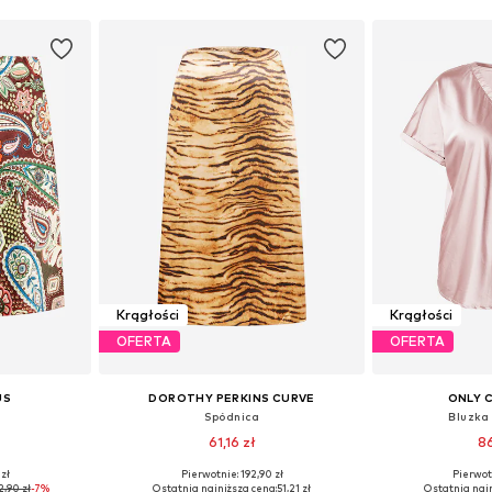
Krągłości
Krągłości
OFERTA
OFERTA
US
DOROTHY PERKINS CURVE
ONLY 
Spódnica
Bluzka
61,16 zł
86
 zł
Pierwotnie: 192,90 zł
Pierwot
zmiarach
Dostępne rozmiary: 46, 48, 50
Dostępne rozmiar
2,90 zł
-7%
Ostatnia najniższa cena:
51,21 zł
Ostatnia najn