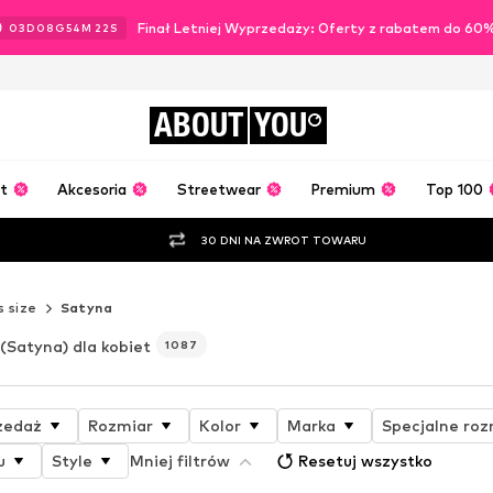
Finał Letniej Wyprzedaży: Oferty z rabatem do 60
03
D
08
G
54
M
20
S
ABOUT
YOU
t
Akcesoria
Streetwear
Premium
Top 100
30 DNI NA ZWROT TOWARU
s size
Satyna
(Satyna) dla kobiet
1087
zedaż
Rozmiar
Kolor
Marka
Specjalne roz
u
Style
Mniej filtrów
Resetuj wszystko