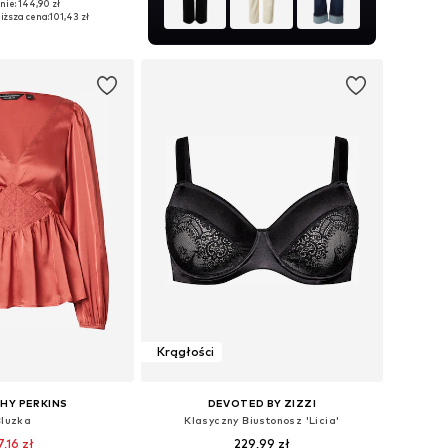
nie: 144,90 zł
y: XL, XXL, XXXL, 4XL
iższa cena:
101,43 zł
do koszyka
Krągłości
HY PERKINS
DEVOTED BY ZIZZI
Bluzka
Klasyczny Biustonosz 'Licia'
7,16 zł
229,99 zł