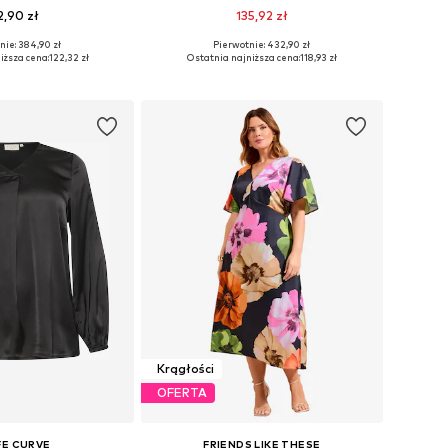
2,90 zł
135,92 zł
nie: 384,90 zł
Pierwotnie: 432,90 zł
y: 46, 48, 50, 52, 54
Dostępne rozmiary: 44, 46, 48, 50, 54
iższa cena:
122,32 zł
Ostatnia najniższa cena:
118,93 zł
do koszyka
Dodaj do koszyka
Krągłości
OFERTA
FE CURVE
FRIENDS LIKE THESE