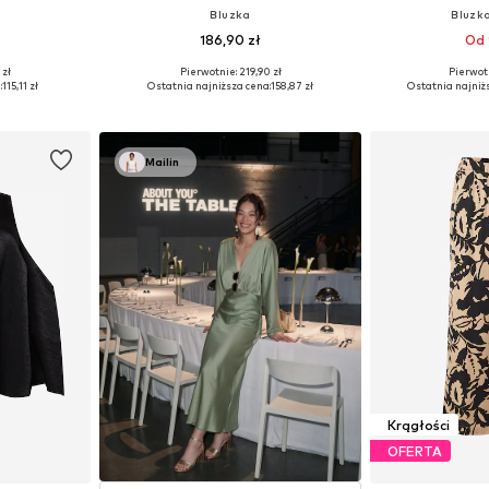
Bluzka
Bluzk
186,90 zł
Od 
 zł
Pierwotnie: 219,90 zł
Pierwot
Dostępne rozmiary: XXL, XXXL, 4XL, 5XL, 6XL, 8XL
Dostępne w różnych rozmiarach
Dostępne rozm
:
115,11 zł
Ostatnia najniższa cena:
158,87 zł
Ostatnia najniż
zyka
Dodaj do koszyka
Dodaj 
Mailin
Krągłości
OFERTA