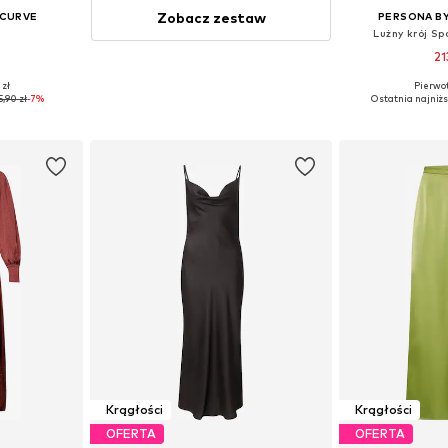
Zobacz zestaw
 CURVE
PERSONA BY
Lużny krój S
21
 zł
Pierwot
XL, 5XL, 6XL
Dostępne r
5,90 zł
-7%
Ostatnia najniżs
zyka
Dodaj 
Krągłości
Krągłości
OFERTA
OFERTA