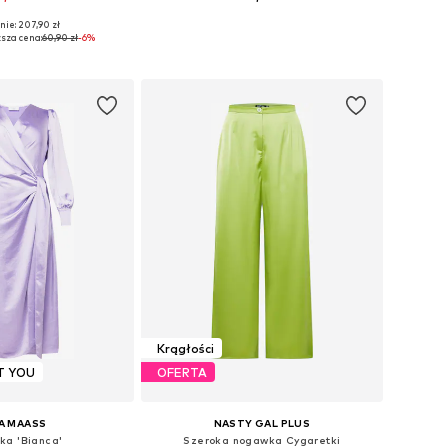
nie: 207,90 zł
S, L, XL, XXL, XXXL, 4XL
Dostępne w różnych rozmiarach
ższa cena:
60,90 zł
-6%
do koszyka
Dodaj do koszyka
Krągłości
T YOU
OFERTA
A MAASS
NASTY GAL PLUS
ka 'Bianca'
Szeroka nogawka Cygaretki