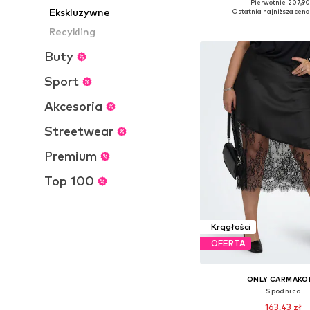
Pierwotnie: 207,90
Dostępne rozmiary: 42-44, 
Ekskluzywne
Ostatnia najniższa cena
Dodaj do kos
Recykling
Buty
Sport
Akcesoria
Streetwear
Premium
Top 100
Krągłości
OFERTA
ONLY CARMAKO
Spódnica
163,43 zł