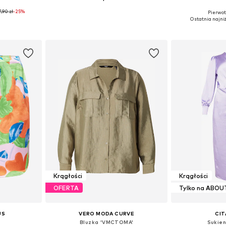
7,90 zł
-25%
Pierwot
zmiarach
Dostępne w różnych rozmiarach
Dostępne rozmiary: 
Ostatnia najni
zyka
Dodaj do koszyka
Dodaj 
Krągłości
Krągłości
OFERTA
Tylko na ABOU
US
VERO MODA CURVE
CIT
Bluzka 'VMCTOMA'
Sukien