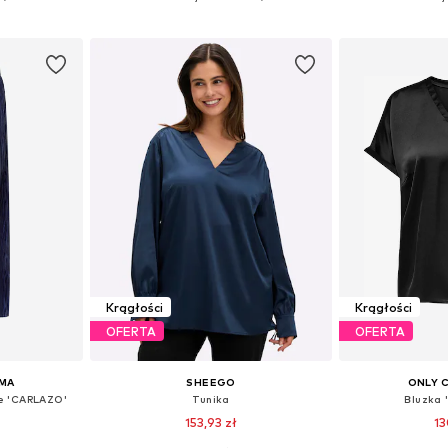
zyka
Dodaj do koszyka
Dodaj 
Krągłości
Krągłości
OFERTA
OFERTA
MA
SHEEGO
ONLY 
e 'CARLAZO'
Tunika
Bluzka
153,93 zł
13