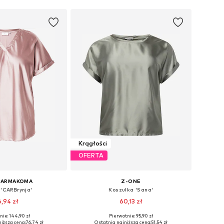
Krągłości
OFERTA
CARMAKOMA
Z-ONE
 'CARBrynja'
Koszulka 'Sana'
,94 zł
60,13 zł
nie: 144,90 zł
Pierwotnie: 95,90 zł
y: XL, XXL, XXXL, 4XL
Dostępne rozmiary: XXL-XXXL
iższa cena:
76,74 zł
Ostatnia najniższa cena:
51,54 zł