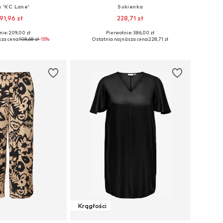
a 'KC Lane'
Sukienka
91,96 zł
228,71 zł
nie: 209,00 zł
Pierwotnie: 386,00 zł
iary: XXL, 5XL, 6XL
Dostępne rozmiary: 44, 46
sza cena:
108,68 zł
-15%
Ostatnia najniższa cena:
228,71 zł
do koszyka
Dodaj do koszyka
Krągłości