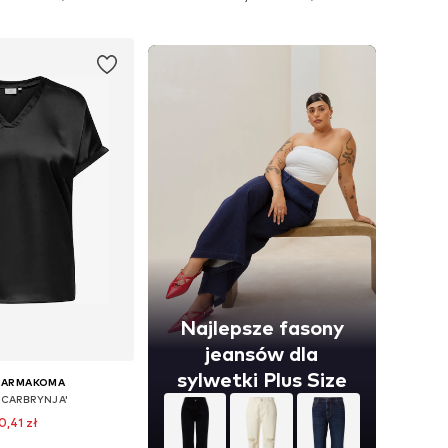
do koszyka
Dodaj do koszyka
Najlepsze fasony
jeansów dla
sylwetki Plus Size
CARMAKOMA
 'CARBRYNJA'
0,41 zł