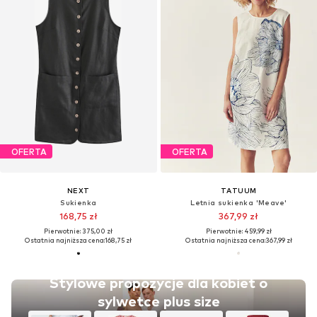
OFERTA
OFERTA
NEXT
TATUUM
Sukienka
Letnia sukienka 'Meave'
168,75 zł
367,99 zł
Pierwotnie: 375,00 zł
Pierwotnie: 459,99 zł
Ostatnia najniższa cena:
168,75 zł
Ostatnia najniższa cena:
367,99 zł
Stylowe propozycje dla kobiet o
sylwetce plus size