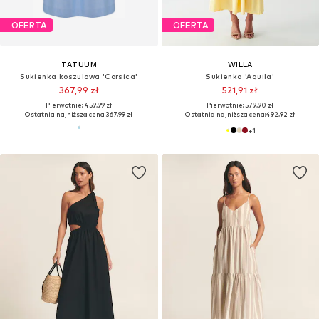
OFERTA
OFERTA
TATUUM
WILLA
Sukienka koszulowa 'Corsica'
Sukienka 'Aquila'
367,99 zł
521,91 zł
Pierwotnie: 459,99 zł
Pierwotnie: 579,90 zł
Ostatnia najniższa cena:
367,99 zł
Ostatnia najniższa cena:
492,92 zł
+
1