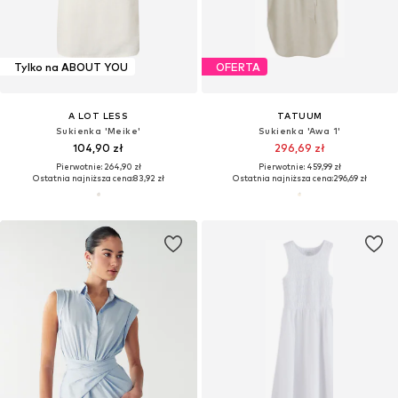
Tylko na ABOUT YOU
OFERTA
A LOT LESS
TATUUM
Sukienka 'Meike'
Sukienka 'Awa 1'
104,90 zł
296,69 zł
Pierwotnie: 264,90 zł
Pierwotnie: 459,99 zł
Ostatnia najniższa cena:
83,92 zł
Ostatnia najniższa cena:
296,69 zł