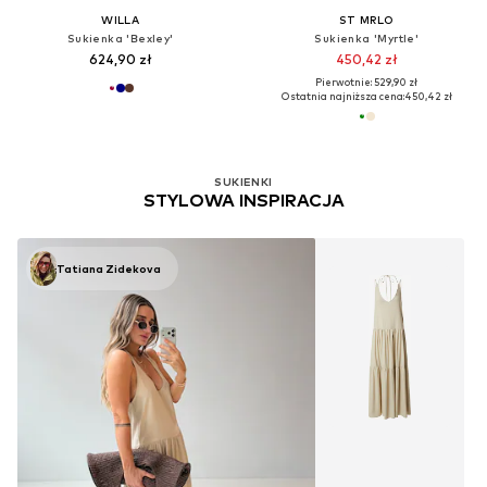
WILLA
ST MRLO
Sukienka 'Bexley'
Sukienka 'Myrtle'
624,90 zł
450,42 zł
Pierwotnie: 529,90 zł
Ostatnia najniższa cena:
450,42 zł
SUKIENKI
STYLOWA INSPIRACJA
Tatiana Zidekova