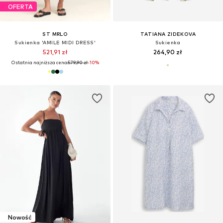
OFERTA
ST MRLO
TATIANA ZIDEKOVA
Sukienka 'AMILE MIDI DRESS'
Sukienka
521,91 zł
264,90 zł
Ostatnia najniższa cena:
579,90 zł
-10%
Nowość