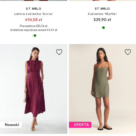
ST MRLO
ST MRLO
Letnia sukienka 'Acrux'
Sukienka 'Myrtle'
496,58 zł
529,90 zł
Pierwotnie: 551,76 zł
Ostatnia najniższa cena:
441,41 zł
Nowość
OFERTA