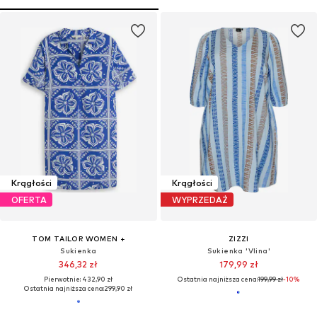
Krągłości
Krągłości
OFERTA
WYPRZEDAŻ
TOM TAILOR WOMEN +
ZIZZI
Sukienka
Sukienka 'Vlina'
346,32 zł
179,99 zł
Pierwotnie: 432,90 zł
Ostatnia najniższa cena:
199,99 zł
-10%
Ostatnia najniższa cena:
299,90 zł