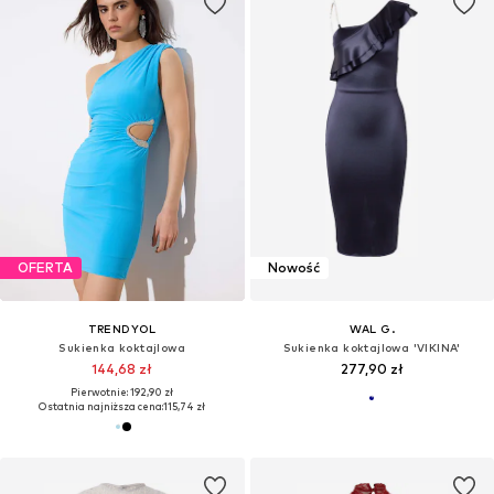
OFERTA
Nowość
TRENDYOL
WAL G.
Sukienka koktajlowa
Sukienka koktajlowa 'VIKINA'
144,68 zł
277,90 zł
Pierwotnie: 192,90 zł
Ostatnia najniższa cena:
115,74 zł