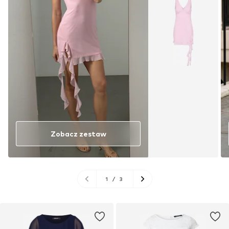
Zobacz zestaw
1
/
3