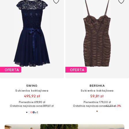
OFERTA
OFERTA
SWING
BERSHKA
Sukienka koktajlowa
Sukienka koktajlowa
495,92 zł
59,81 zł
Pierwotnie: 619,90 zł
Pierwotnie: 179,00 zł
Ostatnia najniższa cena:
389,61 zł
Ostatnia najniższa cena:
62,23 zł
-3%
+
1