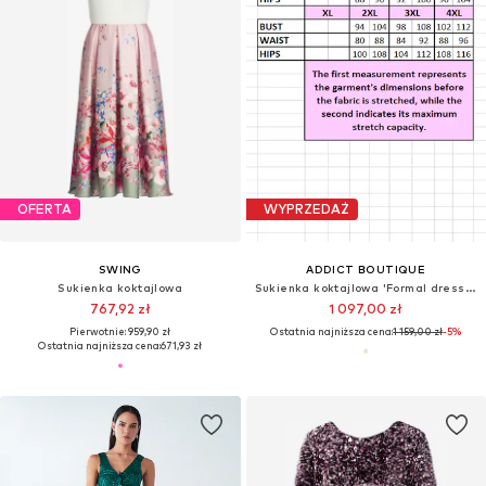
OFERTA
WYPRZEDAŻ
SWING
ADDICT BOUTIQUE
Sukienka koktajlowa
Sukienka koktajlowa 'Formal dress in gold and pink Mika'
767,92 zł
1 097,00 zł
Pierwotnie: 959,90 zł
Ostatnia najniższa cena:
1 159,00 zł
-5%
Ostatnia najniższa cena:
671,93 zł