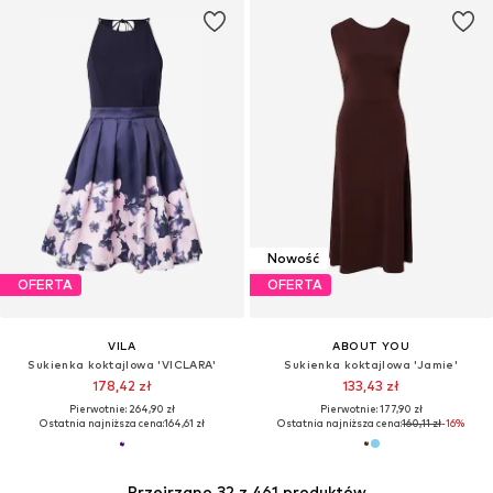
Nowość
OFERTA
OFERTA
VILA
ABOUT YOU
Sukienka koktajlowa 'VICLARA'
Sukienka koktajlowa 'Jamie'
178,42 zł
133,43 zł
Pierwotnie: 264,90 zł
Pierwotnie: 177,90 zł
Ostatnia najniższa cena:
164,61 zł
Ostatnia najniższa cena:
160,11 zł
-16%
Przejrzano 32 z 461 produktów