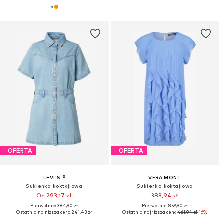
OFERTA
OFERTA
LEVI'S ®
VERA MONT
Sukienka koktajlowa
Sukienka koktajlowa
Od 293,17 zł
383,94 zł
Pierwotnie: 384,90 zł
Pierwotnie: 859,90 zł
Ostatnia najniższa cena:
241,43 zł
Ostatnia najniższa cena:
461,94 zł
-16%