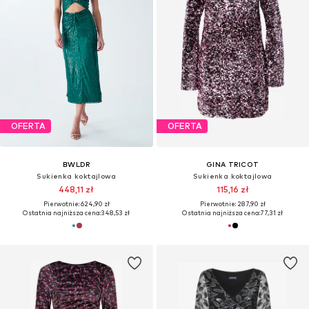
OFERTA
OFERTA
BWLDR
GINA TRICOT
Sukienka koktajlowa
Sukienka koktajlowa
448,11 zł
115,16 zł
Pierwotnie: 624,90 zł
Pierwotnie: 287,90 zł
Ostatnia najniższa cena:
348,53 zł
Ostatnia najniższa cena:
77,31 zł