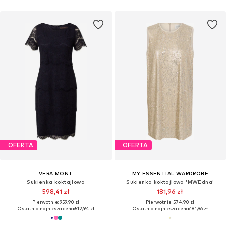
OFERTA
OFERTA
VERA MONT
MY ESSENTIAL WARDROBE
Sukienka koktajlowa
Sukienka koktajlowa 'MWEdna'
598,41 zł
181,96 zł
Pierwotnie: 959,90 zł
Pierwotnie: 574,90 zł
Ostatnia najniższa cena:
512,94 zł
Ostatnia najniższa cena:
181,96 zł