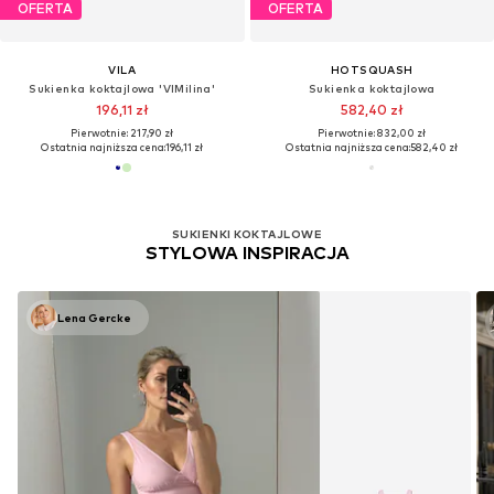
OFERTA
OFERTA
VILA
HOTSQUASH
Sukienka koktajlowa 'VIMilina'
Sukienka koktajlowa
196,11 zł
582,40 zł
Pierwotnie: 217,90 zł
Pierwotnie: 832,00 zł
Ostatnia najniższa cena:
196,11 zł
Ostatnia najniższa cena:
582,40 zł
SUKIENKI KOKTAJLOWE
STYLOWA INSPIRACJA
Lena Gercke