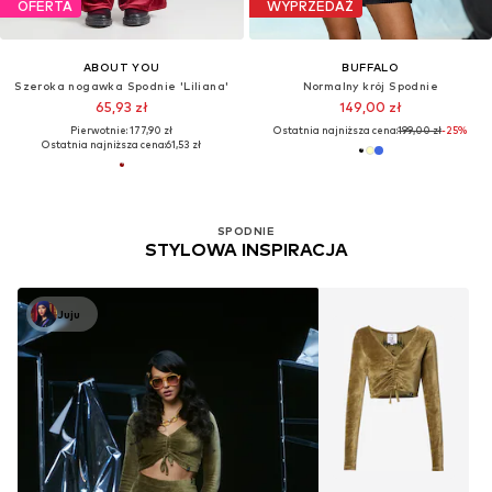
OFERTA
WYPRZEDAŻ
ABOUT YOU
BUFFALO
Szeroka nogawka Spodnie 'Liliana'
Normalny krój Spodnie
65,93 zł
149,00 zł
Pierwotnie: 177,90 zł
Ostatnia najniższa cena:
199,00 zł
-25%
Ostatnia najniższa cena:
61,53 zł
SPODNIE
STYLOWA INSPIRACJA
Juju