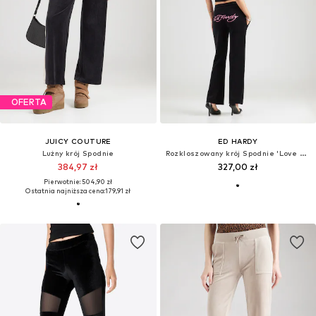
OFERTA
JUICY COUTURE
ED HARDY
Lużny krój Spodnie
Rozkloszowany krój Spodnie 'Love and Thorns'
384,97 zł
327,00 zł
Pierwotnie: 504,90 zł
Ostatnia najniższa cena:
179,91 zł