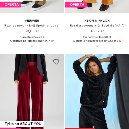
OFERTA
OFERTA
VIERVIER
NEON & NYLON
Rozkloszowany krój Spodnie 'Luna'
Rozkloszowany krój Spodnie 'KAIA'
58,03 zł
45,52 zł
Pierwotnie: 167,90 zł
Pierwotnie: 144,90 zł
Ostatnia najniższa cena:
40,14 zł
Ostatnia najniższa cena:
49,63 zł
-8%
Tylko na ABOUT YOU