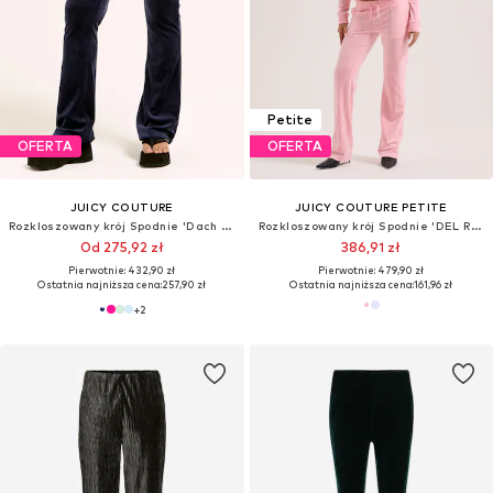
Petite
OFERTA
OFERTA
JUICY COUTURE
JUICY COUTURE PETITE
Rozkloszowany krój Spodnie 'Dach Cleo'
Rozkloszowany krój Spodnie 'DEL RAY'
Od 275,92 zł
386,91 zł
Pierwotnie: 432,90 zł
Pierwotnie: 479,90 zł
Ostatnia najniższa cena:
257,90 zł
Ostatnia najniższa cena:
161,96 zł
+
2