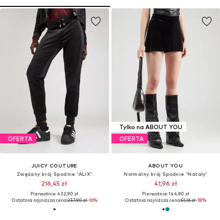
Tylko na ABOUT YOU
OFERTA
OFERTA
JUICY COUTURE
ABOUT YOU
Zwężany krój Spodnie 'ALIX'
Normalny krój Spodnie 'Nataly'
216,45 zł
41,96 zł
Pierwotnie: 432,90 zł
Pierwotnie: 144,90 zł
Ostatnia najniższa cena:
257,90 zł
-16%
Ostatnia najniższa cena:
51,16 zł
-18%