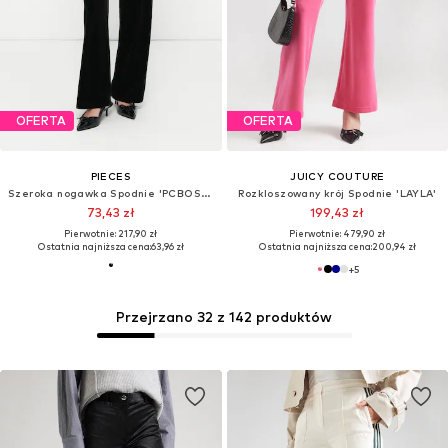
OFERTA
OFERTA
PIECES
JUICY COUTURE
Szeroka nogawka Spodnie 'PCBOSELLA'
Rozkloszowany krój Spodnie 'LAYLA'
73,43 zł
199,43 zł
Pierwotnie: 217,90 zł
Pierwotnie: 479,90 zł
Ostatnia najniższa cena:
63,96 zł
Ostatnia najniższa cena:
200,94 zł
+
5
Przejrzano 32 z 142 produktów