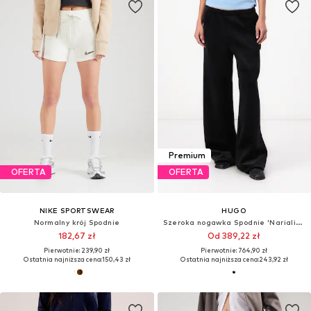
Premium
OFERTA
OFERTA
NIKE SPORTSWEAR
HUGO
Normalny krój Spodnie
Szeroka nogawka Spodnie 'Narialina'
182,67 zł
Od 389,22 zł
Pierwotnie: 239,90 zł
Pierwotnie: 764,90 zł
Ostatnia najniższa cena:
150,43 zł
Ostatnia najniższa cena:
243,92 zł