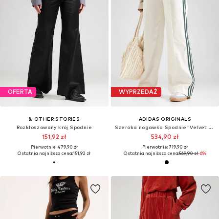
OFERTA
WYPRZEDAŻ
& OTHER STORIES
ADIDAS ORIGINALS
Rozkloszowany krój Spodnie
Szeroka nogawka Spodnie 'Velvet Trousers'
151,92 zł
534,90 zł
Pierwotnie: 479,90 zł
Pierwotnie: 719,90 zł
Ostatnia najniższa cena:
151,92 zł
Ostatnia najniższa cena:
569,90 zł
-6%