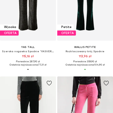
Wysoka
Petite
OFERTA
OFERTA
YAS TALL
WALLIS PETITE
Szeroka nogawka Spodnie 'YASVERY'
Rozkloszowany krój Spodnie
115,16 zł
113,96 zł
Pierwotnie: 287,90 zł
Pierwotnie: 359,90 zł
Ostatnia najniższa cena:
77,31 zł
Ostatnia najniższa cena:
104,90 zł