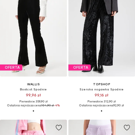
OFERTA
OFERTA
WALLIS
TOPSHOP
Bootcut Spodnie
Szeroka nogawka Spodnie
99,96 zł
99,16 zł
Pierwotnie: 359,90 zł
Pierwotnie: 312,90 zł
Ostatnia najniższa cena:
104,90 zł
-4%
Ostatnia najniższa cena:
92,90 zł