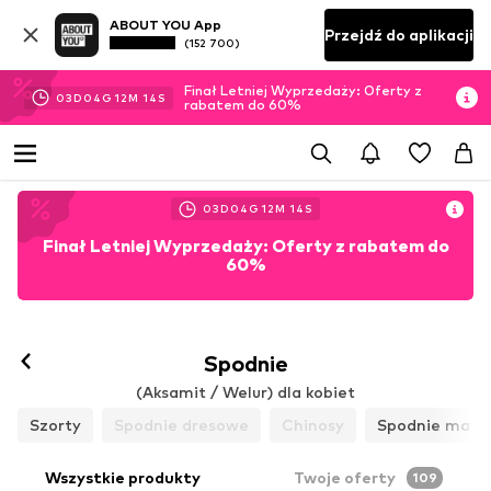
ABOUT YOU App
Przejdź do aplikacji
(152 700)
Finał Letniej Wyprzedaży: Oferty z
03
D
04
G
12
M
10
S
rabatem do 60%
03
D
04
G
12
M
10
S
Finał Letniej Wyprzedaży: Oferty z rabatem do
60%
Obserwuj
Spodnie
(Aksamit / Welur) dla kobiet
Szorty
Spodnie dresowe
Chinosy
Spodnie mate
Wszystkie produkty
Twoje oferty
109