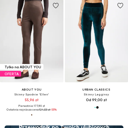
Tylko na ABOUT YOU
OFERTA
ABOUT YOU
URBAN CLASSICS
Skinny Spodnie 'Ellen'
Skinny Legginsy
55,96 zł
Od 99,00 zł
Pierwotnie: 177,90 zł
Ostatnia najniższa cena:
124,53 zł
-55%
Przewodnik po Twoich ulubionych