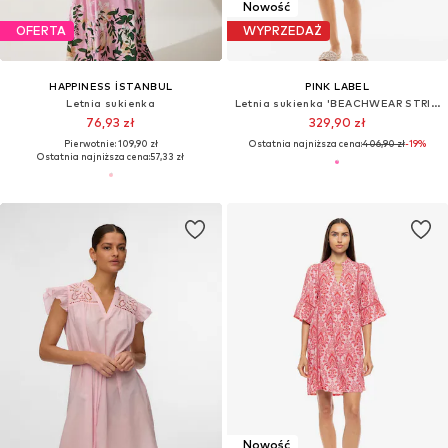
Nowość
OFERTA
WYPRZEDAŻ
HAPPINESS İSTANBUL
PINK LABEL
Letnia sukienka
Letnia sukienka 'BEACHWEAR STRIPE PINK GREEN'
76,93 zł
329,90 zł
Pierwotnie: 109,90 zł
Ostatnia najniższa cena:
406,90 zł
-19%
Ostatnia najniższa cena:
57,33 zł
Nowość