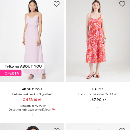
Tylko na ABOUT YOU
OFERTA
ABOUT YOU
HAILYS
Letnia sukienka 'Agathe'
Letnia sukienka 'Vi44vi'
Od 53,16 zł
167,90 zł
Pierwotnie: 192,90 zł
Ostatnia najniższa cena:
57,16 zł
-7%