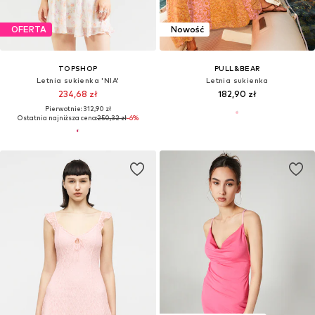
OFERTA
Nowość
TOPSHOP
PULL&BEAR
Letnia sukienka 'NIA'
Letnia sukienka
234,68 zł
182,90 zł
Pierwotnie: 312,90 zł
Ostatnia najniższa cena:
250,32 zł
-6%