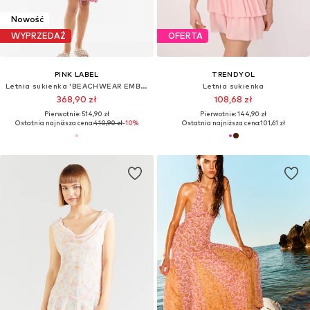
Nowość
WYPRZEDAŻ
OFERTA
PINK LABEL
TRENDYOL
Letnia sukienka 'BEACHWEAR EMBROIDERY DOT'
Letnia sukienka
368,90 zł
108,68 zł
Pierwotnie: 514,90 zł
Pierwotnie: 144,90 zł
Ostatnia najniższa cena:
410,90 zł
-10%
Ostatnia najniższa cena:
101,61 zł