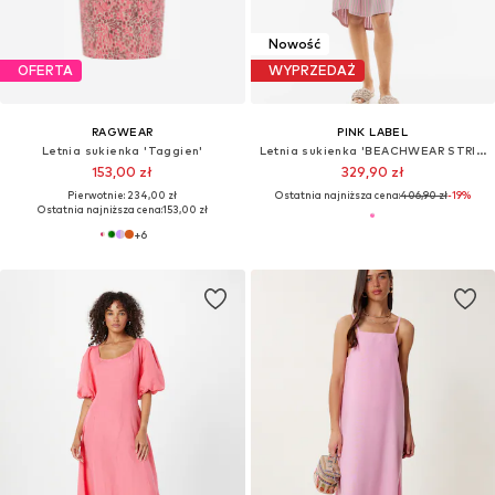
Nowość
OFERTA
WYPRZEDAŻ
RAGWEAR
PINK LABEL
Letnia sukienka 'Taggien'
Letnia sukienka 'BEACHWEAR STRIPE PINK GREEN'
153,00 zł
329,90 zł
Pierwotnie: 234,00 zł
Ostatnia najniższa cena:
406,90 zł
-19%
Ostatnia najniższa cena:
153,00 zł
+
6