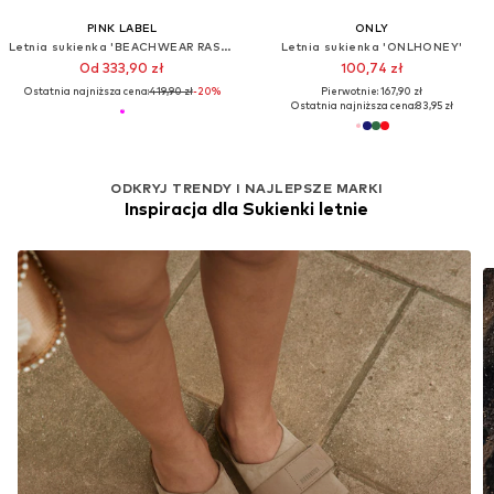
PINK LABEL
ONLY
Letnia sukienka 'BEACHWEAR RASBERRY RAINBOW'
Letnia sukienka 'ONLHONEY'
Od 333,90 zł
100,74 zł
Ostatnia najniższa cena:
419,90 zł
-20%
Pierwotnie: 167,90 zł
Ostatnia najniższa cena:
83,95 zł
ODKRYJ TRENDY I NAJLEPSZE MARKI
Inspiracja dla Sukienki letnie