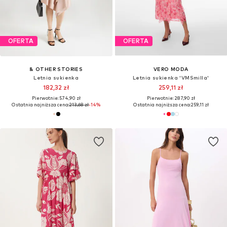
OFERTA
OFERTA
& OTHER STORIES
VERO MODA
Letnia sukienka
Letnia sukienka 'VMSmilla'
182,32 zł
259,11 zł
Pierwotnie: 574,90 zł
Pierwotnie: 287,90 zł
Ostatnia najniższa cena:
213,68 zł
-14%
Ostatnia najniższa cena:
259,11 zł