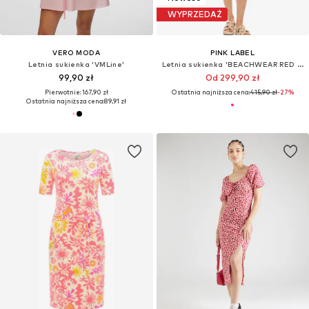
WYPRZEDAŻ
VERO MODA
PINK LABEL
Letnia sukienka 'VMLine'
Letnia sukienka 'BEACHWEAR RED PAISLEY'
99,90 zł
Od 299,90 zł
Pierwotnie: 167,90 zł
Ostatnia najniższa cena:
415,90 zł
-27%
Ostatnia najniższa cena:
89,91 zł