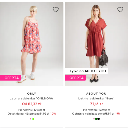
Tylko na ABOUT YOU
OFERTA
OFERTA
ONLY
ABOUT YOU
Letnia sukienka 'ONLNOVA'
Letnia sukienka 'Nora'
Od 82,32 zł
77,16 zł
Pierwotnie: 129,90 zł
Pierwotnie: 192,90 zł
Ostatnia najniższa cena:
91,92 zł
-10%
Ostatnia najniższa cena:
95,94 zł
-19%