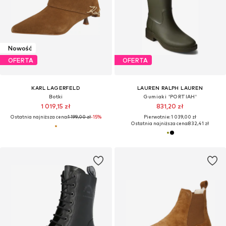
Nowość
OFERTA
OFERTA
KARL LAGERFELD
LAUREN RALPH LAUREN
Botki
Gumiaki 'PORTIAH'
1 019,15 zł
831,20 zł
Ostatnia najniższa cena:
1 199,00 zł
-15%
Pierwotnie: 1 039,00 zł
Ostatnia najniższa cena:
832,41 zł