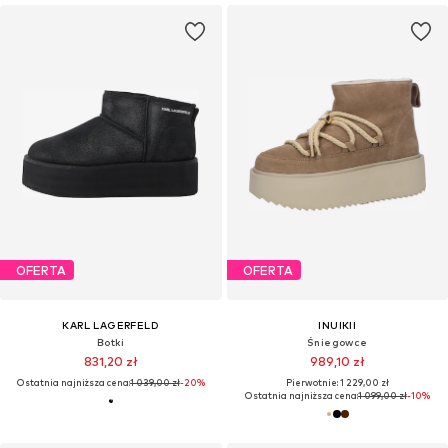
OFERTA
OFERTA
KARL LAGERFELD
INUIKII
Botki
Śniegowce
831,20 zł
989,10 zł
Ostatnia najniższa cena:
1 039,00 zł
-20%
Pierwotnie: 1 229,00 zł
Ostatnia najniższa cena:
1 099,00 zł
-10%