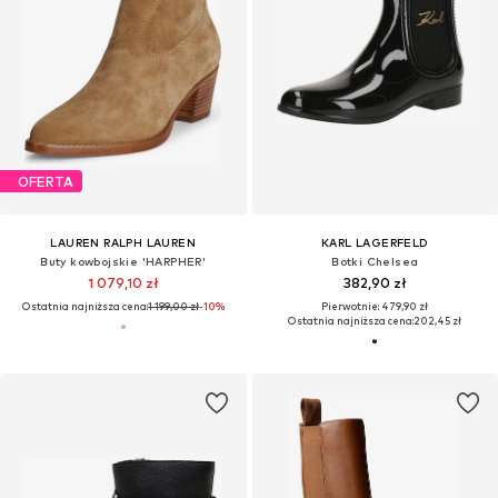
OFERTA
LAUREN RALPH LAUREN
KARL LAGERFELD
Buty kowbojskie 'HARPHER'
Botki Chelsea
1 079,10 zł
382,90 zł
Ostatnia najniższa cena:
1 199,00 zł
-10%
Pierwotnie: 479,90 zł
Ostatnia najniższa cena:
202,45 zł