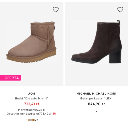
OFERTA
UGG
MICHAEL MICHAEL KORS
Botki 'Classic Mini II'
Botki po kostki 'LEX'
733,41 zł
844,90 zł
Pierwotnie: 909,90 zł
Ostatnia najniższa cena:
773,42 zł
-5%
+
2