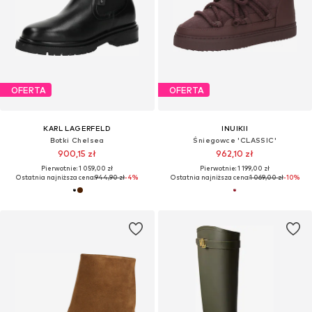
OFERTA
OFERTA
KARL LAGERFELD
INUIKII
Botki Chelsea
Śniegowce 'CLASSIC'
900,15 zł
962,10 zł
Pierwotnie: 1 059,00 zł
Pierwotnie: 1 199,00 zł
Ostatnia najniższa cena:
944,90 zł
-4%
Ostatnia najniższa cena:
1 069,00 zł
-10%