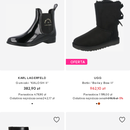
OFERTA
KARL LAGERFELD
UGG
Gumiaki 'KALOSH II'
Botki 'Bailey Bow II'
382,90 zł
962,10 zł
Pierwotnie: 479,90 zł
Pierwotnie: 1 199,00 zł
Ostatnia najniższa cena:
242,17 zł
Ostatnia najniższa cena:
1 019,15 zł
-5%