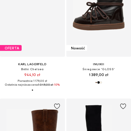
OFERTA
Nowość
KARL LAGERFELD
INUIKII
Botki Chelsea
Śniegowce 'GLOSS'
944,10 zł
1 389,00 zł
Pierwotnie: 1 179,00 zł
Ostatnia najniższa cena:
1 049,00 zł
-10%