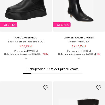
OFERTA
OFERTA
KARL LAGERFELD
LAUREN RALPH LAUREN
Botki Chelsea 'KREEPER LO'
Kozaki 'FRNCSA'
962,10 zł
1 206,15 zł
Pierwotnie: 1 199,00 zł
Pierwotnie: 1 419,00 zł
Ostatnia najniższa cena:
1 069,00 zł
-10%
Ostatnia najniższa cena:
1 269,00 zł
-5%
Przejrzano 32 z 221 produktów