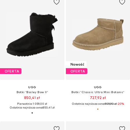
Nowość
OFERTA
OFERTA
UGG
UGG
Botki 'Bailey Bow II'
Botki 'Classic Ultra Mini Botanic'
850,41 zł
727,92 zł
Pierwotnie: 1 059,00 zł
Ostatnia najniższa cena:
909,90 zł
-20%
Ostatnia najniższa cena:
850,41 zł