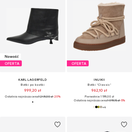
Nowość
OFERTA
OFERTA
KARL LAGERFELD
INUIKII
Botki po kostki
Botki 'Classic'
999,20 zł
962,10 zł
Ostatnia najniższa cena:
1 249,00 zł
-20%
Pierwotnie: 1 199,00 zł
Ostatnia najniższa cena:
1 019,15 zł
-5%
+
4