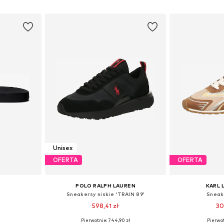
zyka
Dodaj do koszyka
Dodaj 
Unisex
OFERTA
OFERTA
POLO RALPH LAUREN
KARL 
Sneakersy niskie 'TRAIN 89'
Sneak
598,41 zł
30
Pierwotnie: 744,90 zł
Pierwot
38, 39, 40
Dostępne w różnych rozmiarach
Dostępne rozmiary: