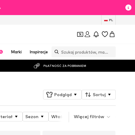
%
PL
Marki
Inspiracje
PŁATNOŚĆ ZA POBRANIEM
Podgląd
Sortuj
teriał
Sezon
Właściwości produktu
Więcej filtrów
Materiał