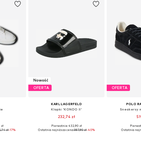
Nowość
OFERTA
OFERTA
KARL LAGERFELD
POLO R
ie
Klapki 'KONDO II'
Sneakersy 
232,74 zł
51
 zł
Pierwotnie: 432,90 zł
Pierwot
38, 39, 40, 41
Dostępne rozmiary: 36, 37, 38, 39, 40, 41
Dostępne w r
5,74 zł
-17%
Ostatnia najniższa cena:
387,90 zł
-40%
Ostatnia najn
zyka
Dodaj do koszyka
Dodaj 