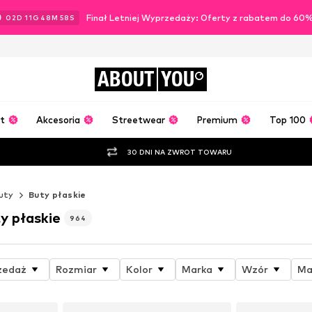
Finał Letniej Wyprzedaży: Oferty z rabatem do 60
02
D
11
G
48
M
56
S
ABOUT
YOU
t
Akcesoria
Streetwear
Premium
Top 100
30 DNI NA ZWROT TOWARU
uty
Buty płaskie
y płaskie
964
zedaż
Rozmiar
Kolor
Marka
Wzór
Ma