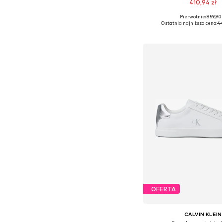
410,94 zł
Pierwotnie: 859,90 
Dostępne rozmiary: 37, 38
Ostatnia najniższa cena:
44
Dodaj do kos
OFERTA
CALVIN KLEIN