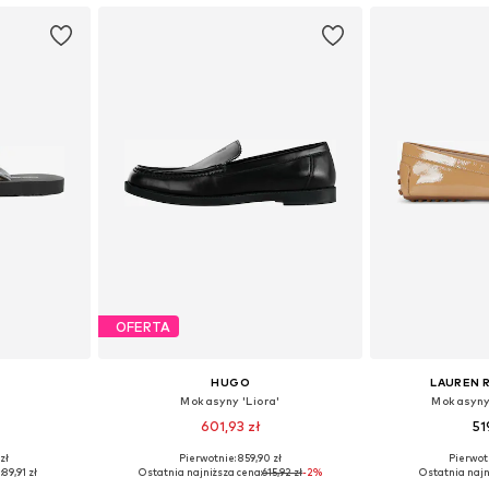
OFERTA
HUGO
LAUREN 
Mokasyny 'Liora'
Mokasyny
601,93 zł
51
zł
Pierwotnie: 859,90 zł
Pierwot
38, 39, 40, 41
Dostępne w różnych rozmiarach
Dostępne w r
:
89,91 zł
Ostatnia najniższa cena:
615,92 zł
-2%
Ostatnia najn