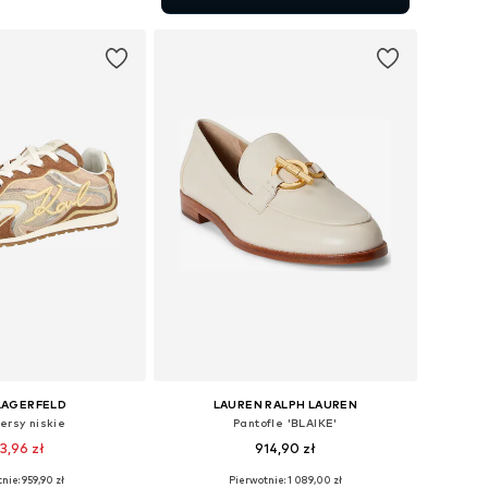
do koszyka
LAGERFELD
LAUREN RALPH LAUREN
ersy niskie
Pantofle 'BLAIKE'
3,96 zł
914,90 zł
nie: 959,90 zł
Pierwotnie: 1 089,00 zł
 36, 37, 38, 39, 40, 41
Dostępne w różnych rozmiarach