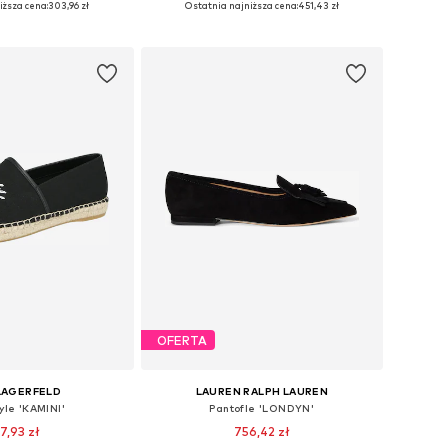
iższa cena:
303,96 zł
Ostatnia najniższa cena:
451,43 zł
do koszyka
Dodaj do koszyka
OFERTA
LAGERFELD
LAUREN RALPH LAUREN
yle 'KAMINI'
Pantofle 'LONDYN'
7,93 zł
756,42 zł