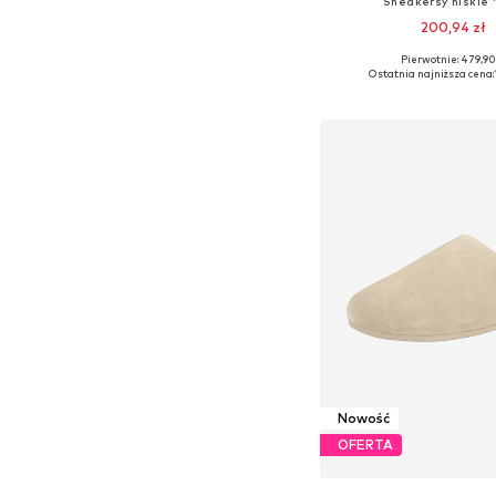
Sneakersy niskie 
200,94 zł
Pierwotnie: 479,90
Dostępne rozmiary: 36, 37, 
Ostatnia najniższa cena:
Dodaj do kos
Nowość
OFERTA