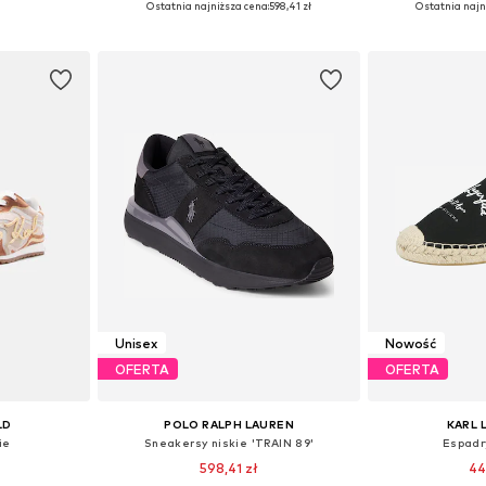
Ostatnia najniższa cena:
598,41 zł
Ostatnia najn
zyka
Dodaj do koszyka
Dodaj 
Unisex
Nowość
OFERTA
OFERTA
LD
POLO RALPH LAUREN
KARL 
ie
Sneakersy niskie 'TRAIN 89'
Espadr
598,41 zł
44