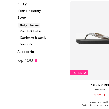
Bluzy
Kombinezony
Buty
Buty płaskie
Kozaki & botki
Czółenka & szpilki
Sandały
Akcesoria
Top 100
OFERTA
CALVIN KLEIN
Japonki
151,11 zł
+
1
Pierwotnie: 167,90 
Dostępne rozmiary: 36, 37, 
Ostatnia najniższa cena