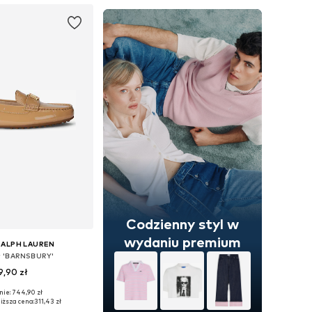
Codzienny styl w
wydaniu premium
RALPH LAUREN
 'BARNSBURY'
9,90 zł
nie: 744,90 zł
óżnych rozmiarach
iższa cena:
311,43 zł