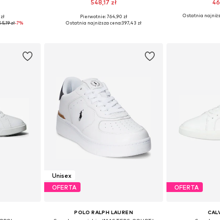
548,17 zł
46
Ostatnia najniżs
zł
Pierwotnie: 764,90 zł
, 39, 40, 41
Dostępne w różnych rozmiarach
Dostępne w r
5,19 zł
-7%
Ostatnia najniższa cena:
397,43 zł
zyka
Dodaj do koszyka
Dodaj 
Unisex
OFERTA
OFERTA
POLO RALPH LAUREN
CALV