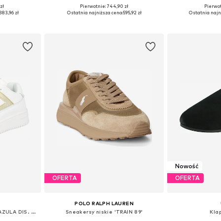
zł
Pierwotnie: 744,90 zł
Pierwot
38, 39, 40, 41
Dostępne w różnych rozmiarach
Dostępne rozmiary:
383,96 zł
Ostatnia najniższa cena:
595,92 zł
Ostatnia najn
zyka
Dodaj do koszyka
Dodaj 
Nowość
OFERTA
OFERTA
I
POLO RALPH LAUREN
Sneakersy niskie 'FONDO AZULA DIS. 02'
Sneakersy niskie 'TRAIN 89'
Klap