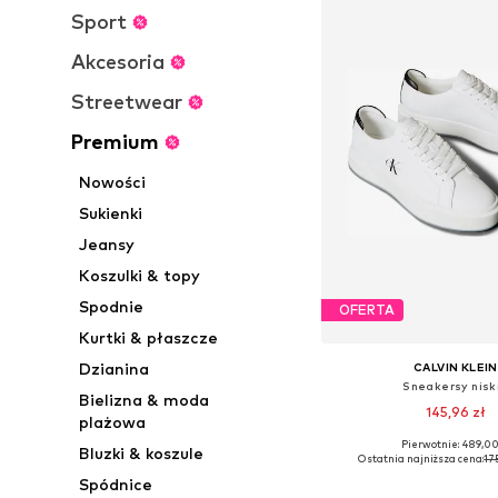
Sport
Akcesoria
Streetwear
Premium
Nowości
Sukienki
Jeansy
Koszulki & topy
Spodnie
OFERTA
Kurtki & płaszcze
Dzianina
CALVIN KLEIN
Sneakersy nisk
Bielizna & moda
145,96 zł
plażowa
Pierwotnie: 489,00
Bluzki & koszule
Dostępne rozmiary: 36, 37, 
Ostatnia najniższa cena:
17
Dodaj do kos
Spódnice