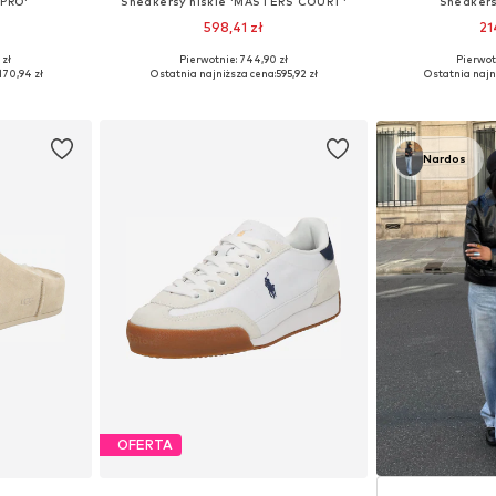
'PRO'
Sneakersy niskie 'MASTERS COURT'
Sneakers
598,41 zł
21
 zł
Pierwotnie: 744,90 zł
Pierwot
38, 39, 40, 41
Dostępne w różnych rozmiarach
Dostępne rozmiary:
170,94 zł
Ostatnia najniższa cena:
595,92 zł
Ostatnia najn
zyka
Dodaj do koszyka
Dodaj 
Nardos
OFERTA