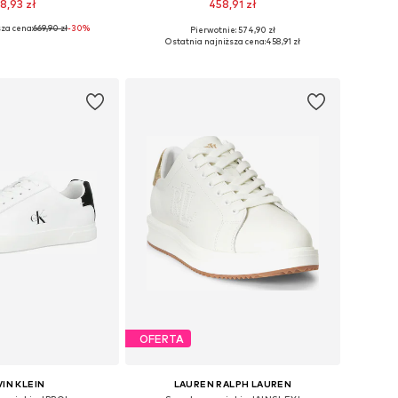
8,93 zł
458,91 zł
za cena:
669,90 zł
-30%
Pierwotnie: 574,90 zł
óżnych rozmiarach
Dostępne w różnych rozmiarach
Ostatnia najniższa cena:
458,91 zł
do koszyka
Dodaj do koszyka
OFERTA
IN KLEIN
LAUREN RALPH LAUREN