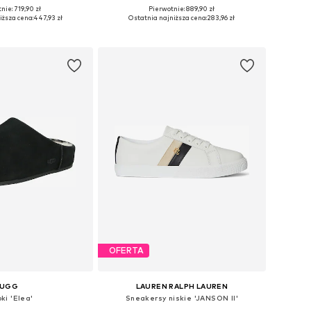
nie: 719,90 zł
Pierwotnie: 889,90 zł
 36, 37, 38, 39, 40, 41
Dostępne w różnych rozmiarach
iższa cena:
447,93 zł
Ostatnia najniższa cena:
283,96 zł
do koszyka
Dodaj do koszyka
OFERTA
UGG
LAUREN RALPH LAUREN
ki 'Elea'
Sneakersy niskie 'JANSON II'