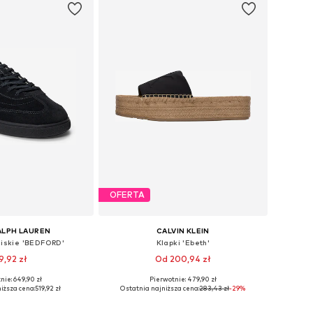
OFERTA
ALPH LAUREN
CALVIN KLEIN
niskie 'BEDFORD'
Klapki 'Ebeth'
9,92 zł
Od 200,94 zł
nie: 649,90 zł
Pierwotnie: 479,90 zł
óżnych rozmiarach
Dostępne rozmiary: 37, 38, 39, 40, 41
iższa cena:
519,92 zł
Ostatnia najniższa cena:
283,43 zł
-29%
do koszyka
Dodaj do koszyka