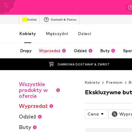
Outlet
Kontakt & Pomoc
Kobiety
Mężczyźni
Dzieci
Dropy
Wyprzedaż
Odzież
Buty
Spor
DARMOWA DOSTAWA* & ZWROT
Kobiety
Premium
B
Wszystkie
produkty w
Ekskluzywne but
ofercie
Wyprzedaż
Cena
Wypr
Odzież
Buty