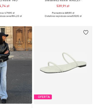
y niskie 'PRO'
Sneakersy niskie 'AINSLEY'
4,74 zł
539,91 zł
nie: 479,90 zł
Pierwotnie: 669,90 zł
 36, 37, 38, 39, 40, 41
Dostępne w różnych rozmiarach
iższa cena:
184,20 zł
Ostatnia najniższa cena:
535,92 zł
do koszyka
Dodaj do koszyka
OFERTA