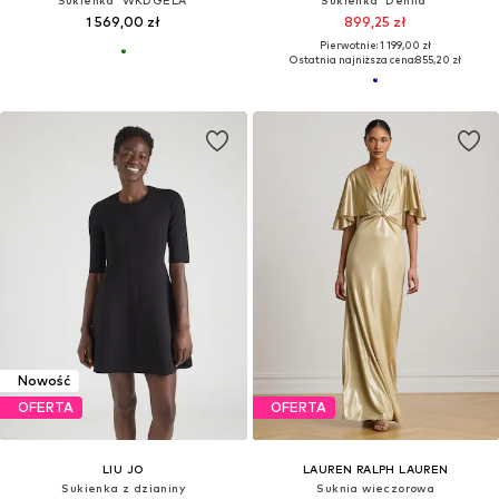
1 569,00 zł
899,25 zł
Pierwotnie: 1 199,00 zł
Ostatnia najniższa cena:
855,20 zł
Nowość
OFERTA
OFERTA
LIU JO
LAUREN RALPH LAUREN
Sukienka z dzianiny
Suknia wieczorowa