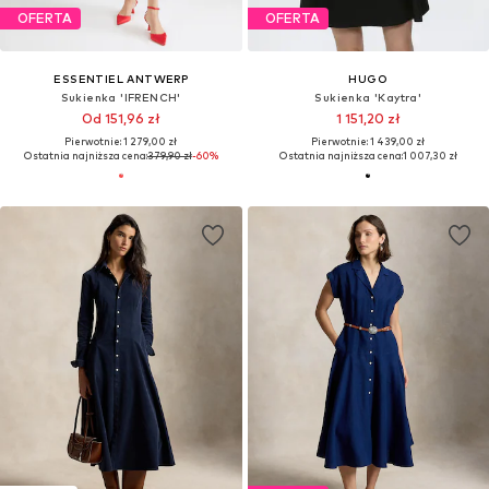
OFERTA
OFERTA
ESSENTIEL ANTWERP
HUGO
Sukienka 'IFRENCH'
Sukienka 'Kaytra'
Od 151,96 zł
1 151,20 zł
Pierwotnie: 1 279,00 zł
Pierwotnie: 1 439,00 zł
Ostatnia najniższa cena:
379,90 zł
-60%
Ostatnia najniższa cena:
1 007,30 zł