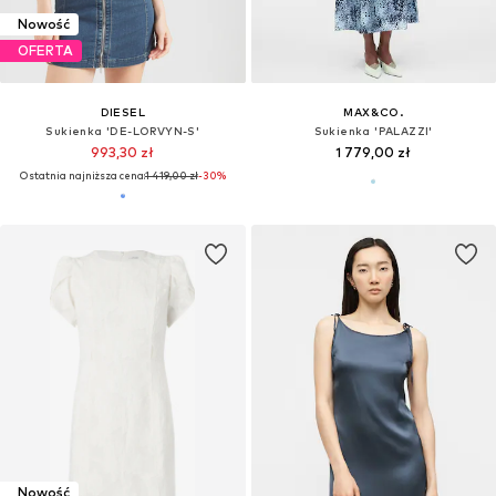
Nowość
OFERTA
DIESEL
MAX&CO.
Sukienka 'DE-LORVYN-S'
Sukienka 'PALAZZI'
993,30 zł
1 779,00 zł
Ostatnia najniższa cena:
1 419,00 zł
-30%
Nowość