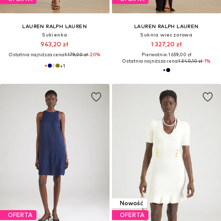
LAUREN RALPH LAUREN
LAUREN RALPH LAUREN
Sukienka
Suknia wieczorowa
943,20 zł
1 327,20 zł
Ostatnia najniższa cena:
1 179,00 zł
-20%
Pierwotnie: 1 659,00 zł
Ostatnia najniższa cena:
1 340,10 zł
-1%
+
1
Nowość
OFERTA
OFERTA