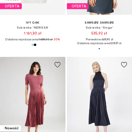
OFERTA
OFERTA
IVY OAK
SAMSØE SAMSØE
Sukienka 'NERISSA'
Sukienka 'Singa'
1 161,30 zł
535,92 zł
Ostatnia najniższa cena:
1 659,00 zł
-30%
Pierwotnie: 669,90 zł
Ostatnia najniższa cena:
539,91 zł
Nowość