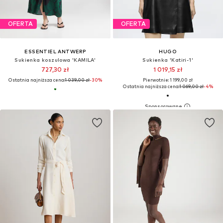
OFERTA
OFERTA
ESSENTIEL ANTWERP
HUGO
Sukienka koszulowa 'KAMILA'
Sukienka 'Katiri-1'
727,30 zł
1 019,15 zł
Ostatnia najniższa cena:
1 039,00 zł
-30%
Pierwotnie: 1 199,00 zł
Ostatnia najniższa cena:
1 069,00 zł
-4%