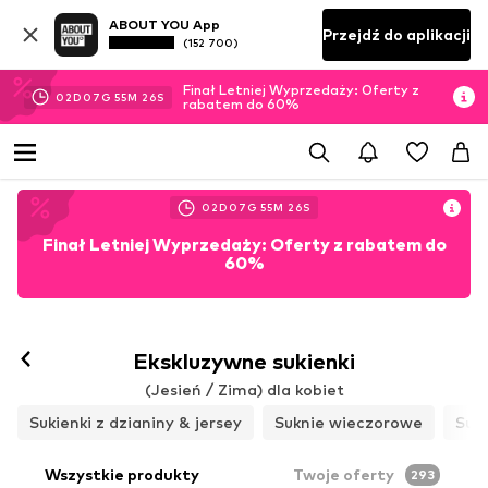
ABOUT YOU App
Przejdź do aplikacji
(152 700)
Finał Letniej Wyprzedaży: Oferty z
02
D
07
G
55
M
24
S
rabatem do 60%
02
D
07
G
55
M
24
S
Finał Letniej Wyprzedaży: Oferty z rabatem do
60%
Ekskluzywne sukienki
(Jesień / Zima) dla kobiet
Sukienki z dzianiny & jersey
Suknie wieczorowe
Suki
Wszystkie produkty
Twoje oferty
293