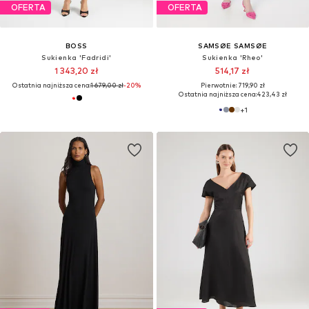
OFERTA
OFERTA
BOSS
SAMSØE SAMSØE
Sukienka 'Fadridi'
Sukienka 'Rheo'
1 343,20 zł
514,17 zł
Ostatnia najniższa cena:
1 679,00 zł
-20%
Pierwotnie: 719,90 zł
Ostatnia najniższa cena:
423,43 zł
+
1