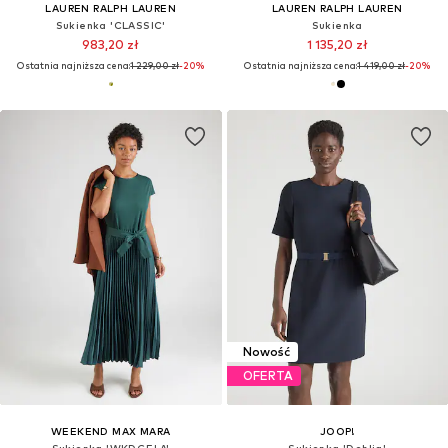
LAUREN RALPH LAUREN
LAUREN RALPH LAUREN
Sukienka 'CLASSIC'
Sukienka
983,20 zł
1 135,20 zł
Ostatnia najniższa cena:
1 229,00 zł
-20%
Ostatnia najniższa cena:
1 419,00 zł
-20%
Nowość
OFERTA
WEEKEND MAX MARA
JOOP!
Sukienka 'WKDGELA'
Sukienka 'Dehlia'