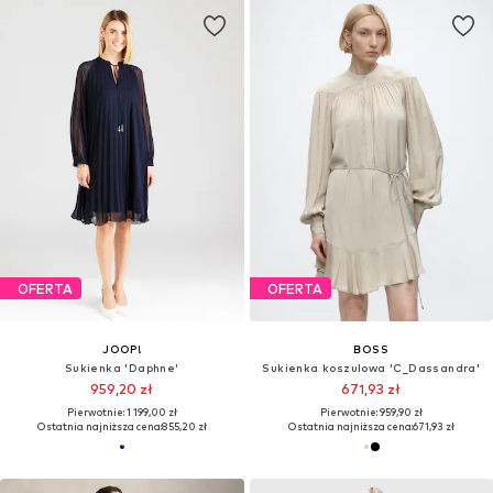
OFERTA
OFERTA
JOOP!
BOSS
Sukienka 'Daphne'
Sukienka koszulowa 'C_Dassandra'
959,20 zł
671,93 zł
Pierwotnie: 1 199,00 zł
Pierwotnie: 959,90 zł
Ostatnia najniższa cena:
855,20 zł
Ostatnia najniższa cena:
671,93 zł