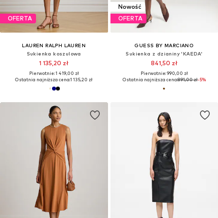
Nowość
OFERTA
OFERTA
LAUREN RALPH LAUREN
GUESS BY MARCIANO
Sukienka koszulowa
Sukienka z dzianiny 'KAEDA'
1 135,20 zł
841,50 zł
Pierwotnie: 1 419,00 zł
Pierwotnie: 990,00 zł
Ostatnia najniższa cena:
1 135,20 zł
Ostatnia najniższa cena:
891,00 zł
-5%