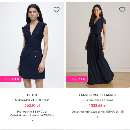
OFERTA
OFERTA
HUGO
LAUREN RALPH LAUREN
Sukienka etui 'Katiri'
Suknia wieczorowa
962,10 zł
1 333,65 zł
Pierwotnie: 1 349,00 zł
Ostatnia najniższa cena:
1 569,00 zł
-15%
Ostatnia najniższa cena:
719,91 zł