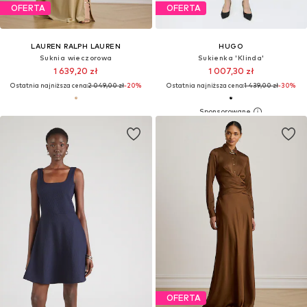
OFERTA
OFERTA
LAUREN RALPH LAUREN
HUGO
Suknia wieczorowa
Sukienka 'Klinda'
1 639,20 zł
1 007,30 zł
Ostatnia najniższa cena:
2 049,00 zł
-20%
Ostatnia najniższa cena:
1 439,00 zł
-30%
OFERTA