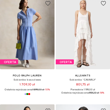
OFERTA
OFERTA
POLO RALPH LAUREN
ALLSAINTS
Sukienka koszulowa
Sukienka 'CAVARLY'
1 709,10 zł
801,75 zł
Ostatnia najniższa cena:
1 899,00 zł
-10%
Pierwotnie: 1 199,00 zł
Ostatnia najniższa cena:
959,20 zł
-16%