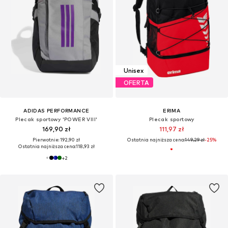
Unisex
OFERTA
ADIDAS PERFORMANCE
ERIMA
Plecak sportowy 'POWER VIII'
Plecak sportowy
169,90 zł
111,97 zł
Pierwotnie: 192,90 zł
Ostatnia najniższa cena:
149,29 zł
-25%
Ostatnia najniższa cena:
118,93 zł
+
2