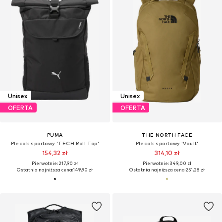
Unisex
Unisex
OFERTA
OFERTA
PUMA
THE NORTH FACE
Plecak sportowy 'TECH Roll Top'
Plecak sportowy 'Vault'
154,32 zł
314,10 zł
Pierwotnie: 217,90 zł
Pierwotnie: 349,00 zł
Ostatnia najniższa cena:
149,90 zł
Ostatnia najniższa cena:
251,28 zł