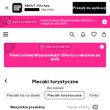
ABOUT YOU App
Przejdź do aplikacji
(152 700)
Finał Letniej Wyprzedaży: Oferty z
03
D
14
G
18
M
08
S
rabatem do 60%
03
D
14
G
18
M
08
S
Finał Letniej Wyprzedaży: Oferty z rabatem do
60%
Plecaki turystyczne
dla kobiet
Plecaki na co dzień
Plecaki turystyczne
Torby
Wszystkie produkty
Twoje oferty
25