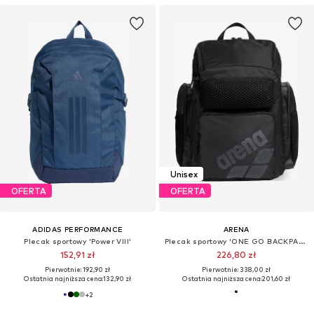
Unisex
OFERTA
OFERTA
ADIDAS PERFORMANCE
ARENA
Plecak sportowy 'Power VIII'
Plecak sportowy 'ONE GO BACKPACK 45L'
152,91 zł
226,80 zł
Pierwotnie: 192,90 zł
Pierwotnie: 338,00 zł
Ostatnia najniższa cena:
132,90 zł
Ostatnia najniższa cena:
201,60 zł
+
2