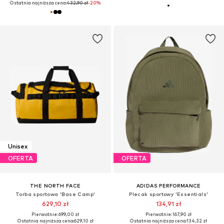
Ostatnia najniższa cena:
432,90 zł
-20%
Unisex
OFERTA
OFERTA
THE NORTH FACE
ADIDAS PERFORMANCE
Torba sportowa 'Base Camp'
Plecak sportowy 'Essentials'
629,10 zł
134,91 zł
Pierwotnie: 699,00 zł
Pierwotnie: 167,90 zł
Ostatnia najniższa cena:
629,10 zł
Ostatnia najniższa cena:
134,32 zł