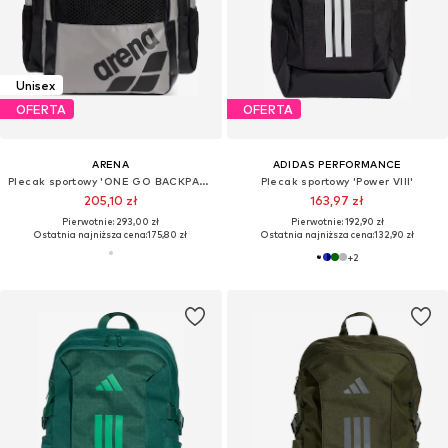
Unisex
OFERTA
OFERTA
ARENA
ADIDAS PERFORMANCE
Plecak sportowy 'ONE GO BACKPACK 35L'
Plecak sportowy 'Power VIII'
205,10 zł
163,97 zł
Pierwotnie: 293,00 zł
Pierwotnie: 192,90 zł
Ostatnia najniższa cena:
175,80 zł
Ostatnia najniższa cena:
132,90 zł
+
2