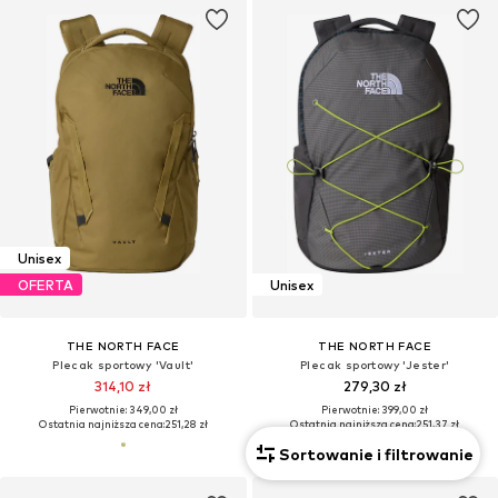
Unisex
OFERTA
Unisex
THE NORTH FACE
THE NORTH FACE
Plecak sportowy 'Vault'
Plecak sportowy 'Jester'
314,10 zł
279,30 zł
Pierwotnie: 349,00 zł
Pierwotnie: 399,00 zł
Ostatnia najniższa cena:
251,28 zł
Ostatnia najniższa cena:
251,37 zł
Sortowanie i filtrowanie