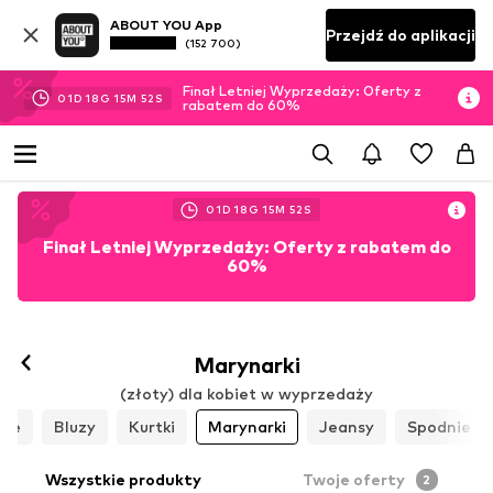
ABOUT YOU App
Przejdź do aplikacji
(152 700)
Finał Letniej Wyprzedaży: Oferty z
01
D
18
G
15
M
51
S
rabatem do 60%
01
D
18
G
15
M
51
S
Finał Letniej Wyprzedaży: Oferty z rabatem do
60%
Marynarki
(złoty) dla kobiet w wyprzedaży
ule
Bluzy
Kurtki
Marynarki
Jeansy
Spodnie
Wszystkie produkty
Twoje oferty
2