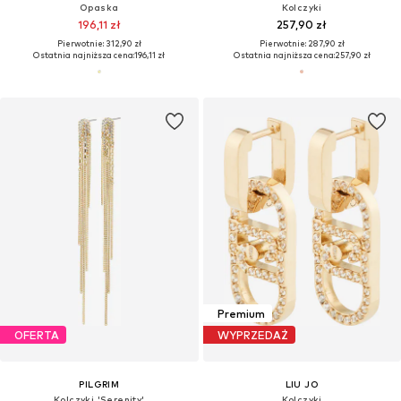
Opaska
Kolczyki
196,11 zł
257,90 zł
Pierwotnie: 312,90 zł
Pierwotnie: 287,90 zł
Ostatnia najniższa cena:
196,11 zł
Ostatnia najniższa cena:
257,90 zł
Premium
OFERTA
WYPRZEDAŻ
PILGRIM
LIU JO
Kolczyki 'Serenity'
Kolczyki