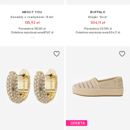
ABOUT YOU
BUFFALO
Sandały z rzemykami 'Eda'
Klapki 'Kira'
135,92 zł
304,11 zł
Pierwotnie: 192,90 zł
Pierwotnie: 337,90 zł
Ostatnia najniższa cena:
97,67 zł
Ostatnia najniższa cena:
304,11 zł
OFERTA