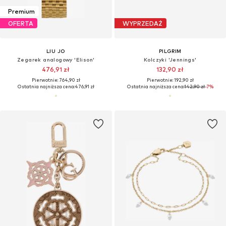
Premium
OFERTA
WYPRZEDAŻ
LIU JO
PILGRIM
Zegarek analogowy 'Elison'
Kolczyki 'Jennings'
476,91 zł
132,90 zł
Pierwotnie: 764,90 zł
Pierwotnie: 192,90 zł
Ostatnia najniższa cena:
476,91 zł
Ostatnia najniższa cena:
142,90 zł
-7%