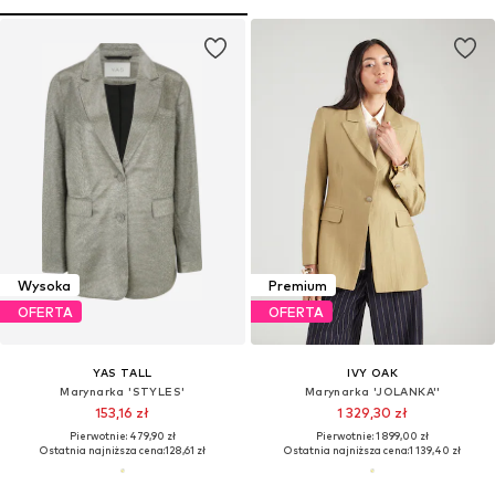
Wysoka
Premium
OFERTA
OFERTA
YAS TALL
IVY OAK
Marynarka 'STYLES'
Marynarka 'JOLANKA''
153,16 zł
1 329,30 zł
Pierwotnie: 479,90 zł
Pierwotnie: 1 899,00 zł
Ostatnia najniższa cena:
128,61 zł
Ostatnia najniższa cena:
1 139,40 zł