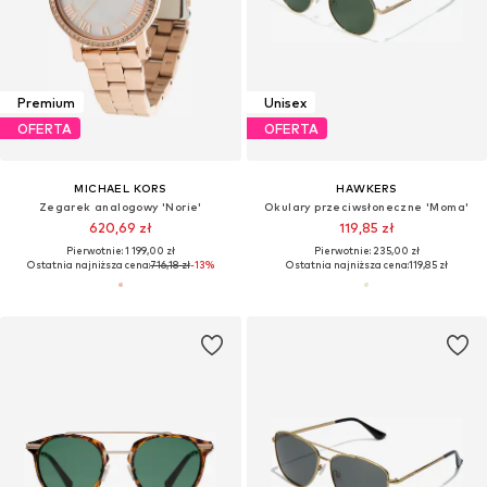
Premium
Unisex
OFERTA
OFERTA
MICHAEL KORS
HAWKERS
Zegarek analogowy 'Norie'
Okulary przeciwsłoneczne 'Moma'
620,69 zł
119,85 zł
Pierwotnie: 1 199,00 zł
Pierwotnie: 235,00 zł
Ostatnia najniższa cena:
716,18 zł
-13%
Ostatnia najniższa cena:
119,85 zł