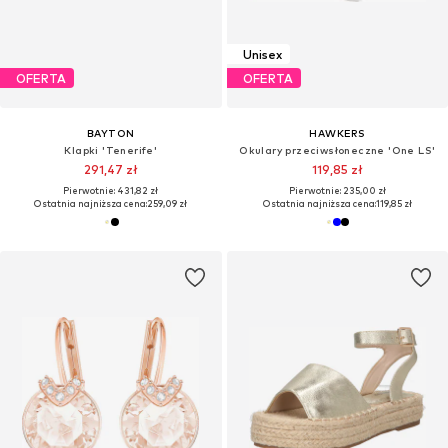
Unisex
OFERTA
OFERTA
BAYTON
HAWKERS
Klapki 'Tenerife'
Okulary przeciwsłoneczne 'One LS'
291,47 zł
119,85 zł
Pierwotnie: 431,82 zł
Pierwotnie: 235,00 zł
Ostatnia najniższa cena:
259,09 zł
Ostatnia najniższa cena:
119,85 zł