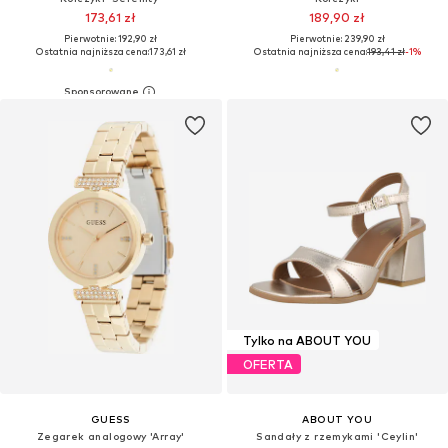
173,61 zł
189,90 zł
Pierwotnie: 192,90 zł
Pierwotnie: 239,90 zł
Ostatnia najniższa cena:
173,61 zł
Ostatnia najniższa cena:
193,41 zł
-1%
Tylko na ABOUT YOU
OFERTA
GUESS
ABOUT YOU
Zegarek analogowy 'Array'
Sandały z rzemykami 'Ceylin'