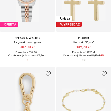
Unisex
OFERTA
WYPRZEDAŻ
SPEARS & WALKER
PILGRIM
Zegarek analogowy
Kolczyki 'Flynn'
387,00 zł
109,90 zł
Pierwotnie: 660,00 zł
Pierwotnie: 157,90 zł
Ostatnia najniższa cena:
365,50 zł
Ostatnia najniższa cena:
111,92 zł
-1%