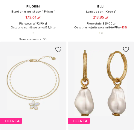
PILGRIM
ELLI
Biżuteria na stopy ' Prism '
Łańcuszek 'Kreuz'
173,61 zł
213,85 zł
Pierwotnie: 192,90 zł
Pierwotnie: 329,00 zł
Ostatnia najniższa cena:
173,61 zł
Ostatnia najniższa cena:
246,75 zł
-13%
OFERTA
OFERTA