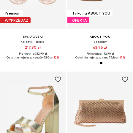
Premium
Tylko na ABOUT YOU
WYPRZEDAŻ
OFERTA
SWAROVSKI
ABOUT YOU
Kolczyki 'Bella'
Sandały
217,90 zł
63,96 zł
Pierwotnie: 312,90 zł
Pierwotnie: 192,90 zł
Ostatnia najniższa cena:
247,90 zł
-12%
Ostatnia najniższa cena:
77,16 zł
-17%