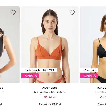
zyka
Dodaj do koszyka
Dodaj 
Tylko na ABOUT YOU
Premium
OFERTA
OFERTA
IES
A LOT LESS
KARL 
ini
Trójkąt Góra bikini 'Jara'
Trójkąt Gór
55,96 zł
Od 
zł
Pierwotnie: 167,90 zł
Pierwot
75, 80, 80, 85
Dostępne rozmiary: 70, 75, 80, 110, 120
Dostępne rozmi