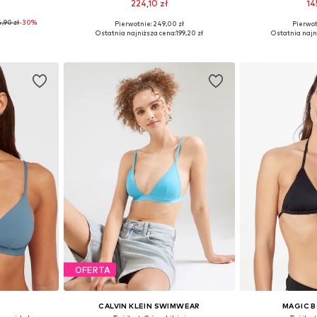
224,10 zł
14
,90 zł
-30%
Pierwotnie: 249,00 zł
Pierwot
75, 80, 90
Dostępne rozmiary: 70, 75, 75
Dostępne rozmiar
Ostatnia najniższa cena:
199,20 zł
Ostatnia najn
zyka
Dodaj do koszyka
Dodaj 
OFERTA
CALVIN KLEIN SWIMWEAR
MAGIC 