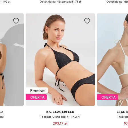
:
111,92 zł
Ostatnia najniższa cena:
51,71 zł
Ostatnia najniż
zyka
Dodaj do koszyka
Dodaj 
Premium
OFERTA
OFERTA
LD
KARL LAGERFELD
LSCN 
ini
Trójkąt Góra bikini 'IKON'
Trójkąt
293,17 zł
10