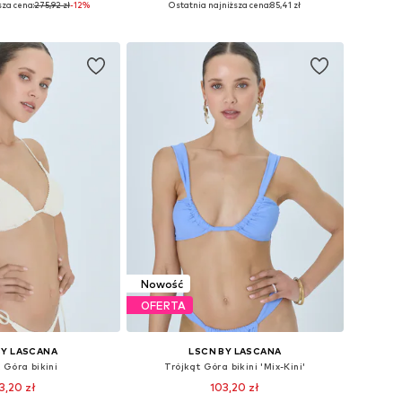
sza cena:
275,92 zł
-12%
Ostatnia najniższa cena:
85,41 zł
do koszyka
Dodaj do koszyka
Nowość
OFERTA
BY LASCANA
LSCN BY LASCANA
 Góra bikini
Trójkąt Góra bikini 'Mix-Kini'
3,20 zł
103,20 zł