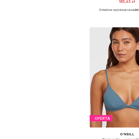
185,43 zł
Ostatnia najniższa cena:
264
Dostępne rozmiary: 70, 
Dodaj do kos
OFERTA
O'NEILL