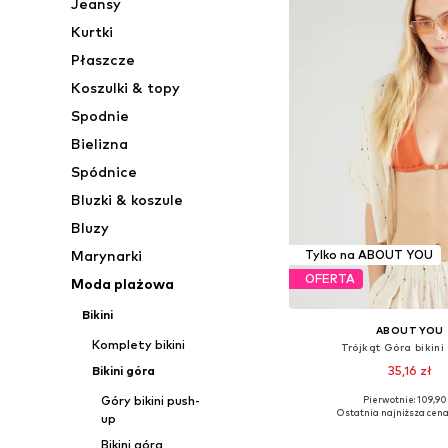
Jeansy
Kurtki
Płaszcze
Koszulki & topy
Spodnie
Bielizna
Spódnice
Bluzki & koszule
Bluzy
Marynarki
Tylko na ABOUT YOU
OFERTA
Moda plażowa
Bikini
ABOUT YOU
Komplety bikini
Trójkąt Góra bikini 
35,16 zł
Bikini góra
Góry bikini push-
Pierwotnie: 109,90 
Dostępne rozmiary: 70, 75, 
Ostatnia najniższa cena
up
Dodaj do kos
Bikini góra