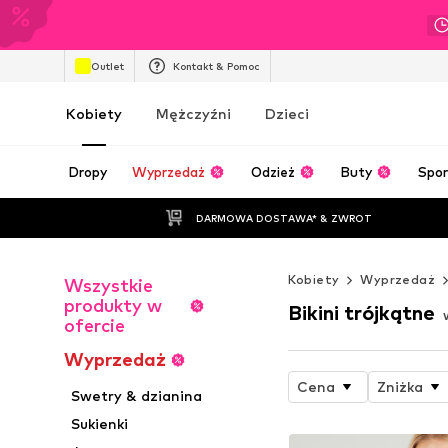
Outlet
Kontakt & Pomoc
Kobiety
Mężczyźni
Dzieci
Dropy
Wyprzedaż
Odzież
Buty
Spor
DARMOWA DOSTAWA* & ZWROT
Kobiety
Wyprzedaż
Wszystkie
produkty w
Bikini trójkątne
ofercie
Wyprzedaż
Cena
Zniżka
Swetry & dzianina
Sukienki