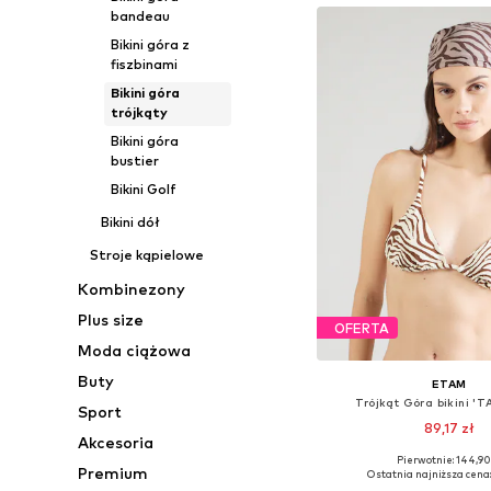
bandeau
Bikini góra z
fiszbinami
Bikini góra
trójkąty
Bikini góra
bustier
Bikini Golf
Bikini dół
Stroje kąpielowe
Kombinezony
Plus size
OFERTA
Moda ciążowa
Buty
ETAM
Trójkąt Góra bikini '
Sport
89,17 zł
Akcesoria
Pierwotnie: 144,90
Dostępne rozmiary: 65, 
Premium
Ostatnia najniższa cena