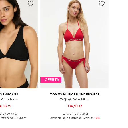
OFERTA
BY LASCANA
TOMMY HILFIGER UNDERWEAR
 Góra bikini
Trójkąt Góra bikini
4,30 zł
134,91 zł
nie: 149,00 zł
Pierwotnie: 217,90 zł
miary: 75, 80, 90
Dostępne rozmiary: 70, 75, 80, 90, 100
iższa cena:
104,30 zł
Ostatnia najniższa cena:
149,90 zł
-10%
do koszyka
Dodaj do koszyka