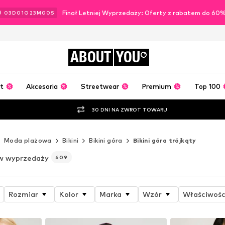
Finał Letniej Wyprzedaży: Oferty z rabatem do 60
03
D
01
G
22
M
57
S
ABOUT
YOU
t
Akcesoria
Streetwear
Premium
Top 100
30 DNI NA ZWROT TOWARU
Moda plażowa
Bikini
Bikini góra
Bikini góra trójkąty
w wyprzedaży
609
Rozmiar
Kolor
Marka
Wzór
Właściwośc