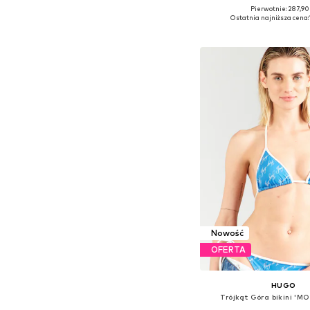
Pierwotnie: 287,90
Dostępne rozmiary: 75, 8
Ostatnia najniższa cena:
Dodaj do kos
Nowość
OFERTA
HUGO
Trójkąt Góra bikini '