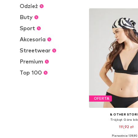
Dodaj do kos
Odzież
Buty
Sport
Akcesoria
Streetwear
Premium
Top 100
OFERTA
& OTHER STOR
Trójkąt Góra bik
111,92 zł
Pierwotnie: 139,90 
Dostępne rozmiary: 70, 75, 