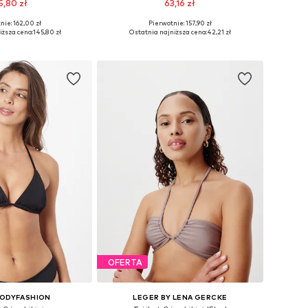
5,80 zł
63,16 zł
nie: 162,00 zł
Pierwotnie: 157,90 zł
y: 75, 80, 85, 90, 95
Dostępne rozmiary: 75, 80, 90
iższa cena:
145,80 zł
Ostatnia najniższa cena:
42,21 zł
do koszyka
Dodaj do koszyka
OFERTA
BODYFASHION
LEGER BY LENA GERCKE