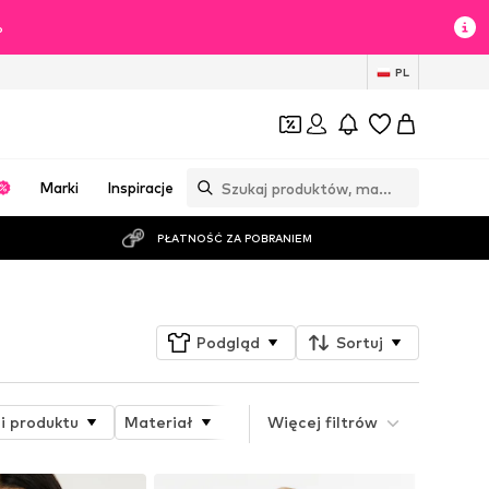
%
PL
Marki
Inspiracje
PŁATNOŚĆ ZA POBRANIEM
Podgląd
Sortuj
i produktu
Materiał
Specjalne rozmiary
Więcej filtrów
Rodzaj