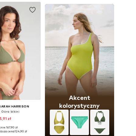
Akcent
kolorystyczny
 SARAH HARRISON
 Góra bikini
5,91 zł
nie: 167,90 zł
y: 70, 75, 80, 90, 100
iższa cena:
124,90 zł