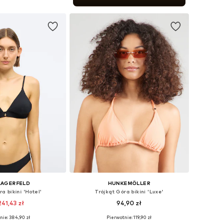
do koszyka
LAGERFELD
HUNKEMÖLLER
a bikini 'Hotel'
Trójkąt Góra bikini 'Luxe'
241,43 zł
94,90 zł
nie: 384,90 zł
Pierwotnie: 119,90 zł
ary: 70, 75, 80, 90
Dostępne rozmiary: 75, 80, 90, 100