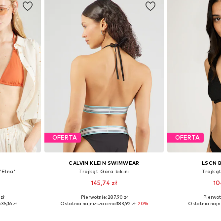
OFERTA
OFERTA
CALVIN KLEIN SWIMWEAR
LSCN 
'Elna'
Trójkąt Góra bikini
Trójkąt
145,74 zł
10
zł
Pierwotnie: 287,90 zł
Pierwot
75, 80, 80, 85
Dostępne rozmiary: 70, 75, 80, 90
Dostępne roz
:
35,16 zł
Ostatnia najniższa cena:
183,92 zł
-20%
Ostatnia najn
zyka
Dodaj do koszyka
Dodaj 