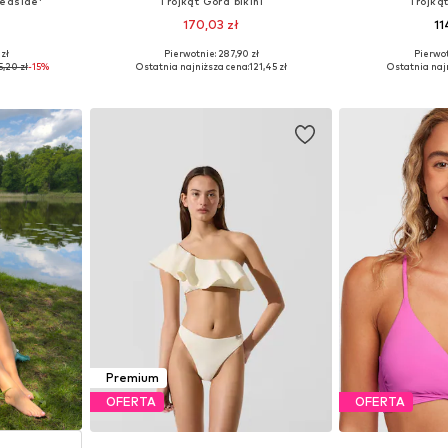
Seaside'
Trójkąt Góra bikini
Trójkąt
170,03 zł
11
zł
Pierwotnie: 287,90 zł
Pierwot
, 75, 80, 80
Dostępne rozmiary: 70, 75, 80, 90
Dostępne roz
5,20 zł
-15%
Ostatnia najniższa cena:
121,45 zł
Ostatnia naj
zyka
Dodaj do koszyka
Dodaj 
Premium
OFERTA
OFERTA