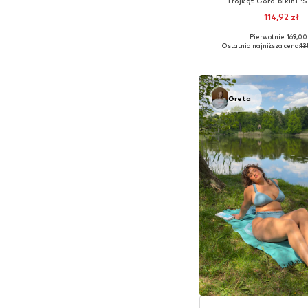
Trójkąt Góra bikini '
114,92 zł
Pierwotnie: 169,00 
Dostępne rozmiary: 70, 75
Ostatnia najniższa cena:
13
Dodaj do kos
Greta