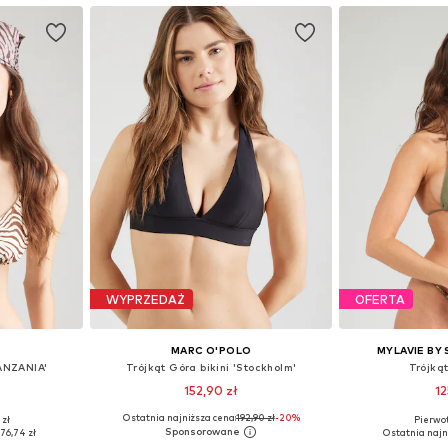
WYPRZEDAŻ
OFERTA
MARC O'POLO
MYLAVIE BY
TANZANIA'
Trójkąt Góra bikini 'Stockholm'
Trójkąt
152,90 zł
12
Ostatnia najniższa cena:
192,90 zł
-20%
 zł
Pierwot
70, 75, 80
Dostępne rozmiary: 75, 80, 90
Dostępne rozmiar
:
76,74 zł
Ostatnia najn