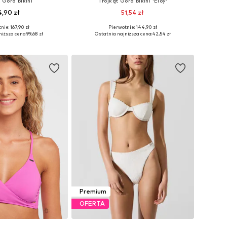
 Góra bikini
Trójkąt Góra bikini 'Eloy'
4,90 zł
51,54 zł
nie: 167,90 zł
Pierwotnie: 144,90 zł
miary: 75, 80, 100
Dostępne rozmiary: 70, 75, 75, 80, 80, 85
niższa cena:
99,68 zł
Ostatnia najniższa cena:
42,54 zł
do koszyka
Dodaj do koszyka
Premium
OFERTA