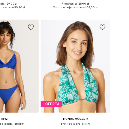
nie: 129,00 zł
Pierwotnie: 129,00 zł
miary: 75, 80, 90
Dostępne w różnych rozmiarach
iższa cena:
90,30 zł
Ostatnia najniższa cena:
103,20 zł
do koszyka
Dodaj do koszyka
OFERTA
SHIWI
HUNKEMÖLLER
ra bikini 'Beau'
Trójkąt Góra bikini