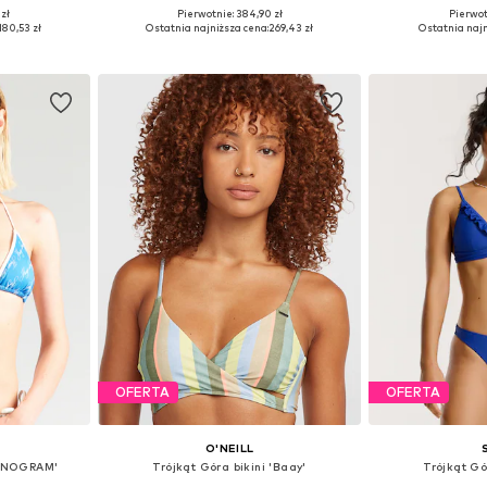
 zł
Pierwotnie: 384,90 zł
Pierwot
0, 90, 100
Dostępne rozmiary: 75, 80, 90
Dostępne roz
180,53 zł
Ostatnia najniższa cena:
269,43 zł
Ostatnia najn
zyka
Dodaj do koszyka
Dodaj 
OFERTA
OFERTA
O'NEILL
MONOGRAM'
Trójkąt Góra bikini 'Baay'
Trójkąt Gó