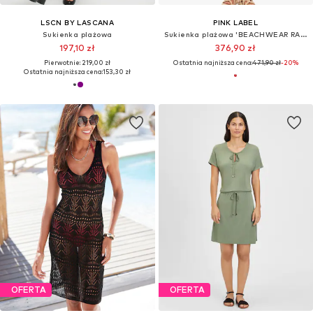
LSCN BY LASCANA
PINK LABEL
Sukienka plażowa
Sukienka plażowa 'BEACHWEAR RASBERRY RAINBOW'
197,10 zł
376,90 zł
Pierwotnie: 219,00 zł
Ostatnia najniższa cena:
471,90 zł
-20%
Ostatnia najniższa cena:
153,30 zł
OFERTA
OFERTA