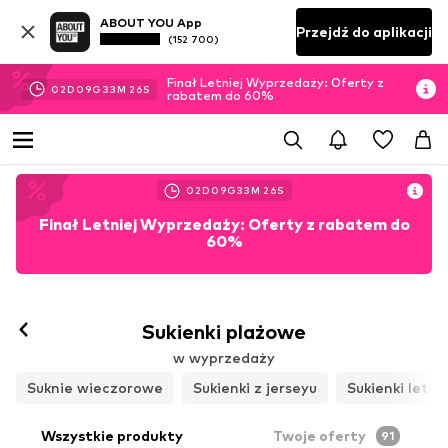
ABOUT YOU App
Przejdź do aplikacji
(152 700)
Finał Letniej Wyprzedaży: Oferty z
02
D
09
G
33
M
24
S
rabatem do 60%
02
D
09
G
33
M
24
S
Finał Letniej Wyprzedaży: Oferty z rabatem do
60%
Sukienki plażowe
w wyprzedaży
Suknie wieczorowe
Sukienki z jerseyu
Sukienki letni
Wszystkie produkty
Twoje oferty
91