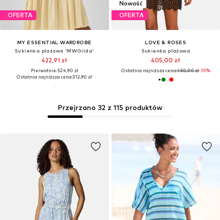
Nowość
OFERTA
OFERTA
MY ESSENTIAL WARDROBE
LOVE & ROSES
Sukienka plażowa 'MWGilda'
Sukienka plażowa
422,91 zł
405,00 zł
Pierwotnie: 524,90 zł
Ostatnia najniższa cena:
450,00 zł
-10%
Ostatnia najniższa cena:
312,90 zł
Przejrzano 32 z 115 produktów