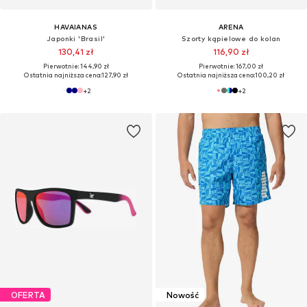
HAVAIANAS
ARENA
Japonki 'Brasil'
Szorty kąpielowe do kolan
130,41 zł
116,90 zł
Pierwotnie: 144,90 zł
Pierwotnie: 167,00 zł
Ostatnia najniższa cena:
127,90 zł
Ostatnia najniższa cena:
100,20 zł
+
2
+
2
OFERTA
Nowość