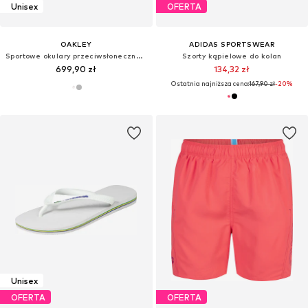
Unisex
OFERTA
OAKLEY
ADIDAS SPORTSWEAR
Sportowe okulary przeciwsłoneczne 'TERRAFORMA'
Szorty kąpielowe do kolan
699,90 zł
134,32 zł
Ostatnia najniższa cena:
167,90 zł
-20%
Unisex
OFERTA
OFERTA