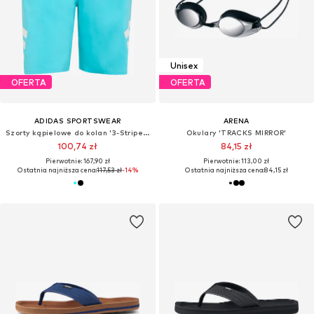
Unisex
OFERTA
OFERTA
ADIDAS SPORTSWEAR
ARENA
Szorty kąpielowe do kolan '3-Stripes Swim Shorts'
Okulary 'TRACKS MIRROR'
100,74 zł
84,15 zł
Pierwotnie: 167,90 zł
Pierwotnie: 113,00 zł
Ostatnia najniższa cena:
117,53 zł
-14%
Ostatnia najniższa cena:
84,15 zł