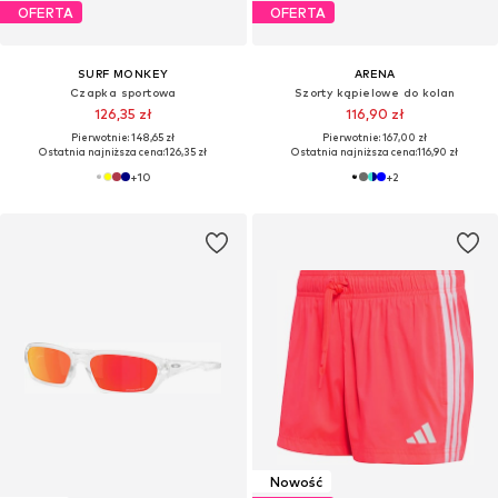
OFERTA
OFERTA
SURF MONKEY
ARENA
Czapka sportowa
Szorty kąpielowe do kolan
126,35 zł
116,90 zł
Pierwotnie: 148,65 zł
Pierwotnie: 167,00 zł
Ostatnia najniższa cena:
126,35 zł
Ostatnia najniższa cena:
116,90 zł
+
10
+
2
Nowość