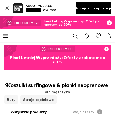
ABOUT YOU App
Przejdź do aplikacji
(152 700)
Finał Letniej Wyprzedaży: Oferty z
01
D
06
G
00
M
36
S
rabatem do 60%
01
D
06
G
00
M
37
S
Finał Letniej Wyprzedaży: Oferty z rabatem do
60%
Koszulki surfingowe & pianki neoprenowe
dla mężczyzn
Buty
Stroje kąpielowe
Wszystkie produkty
Twoje oferty
3