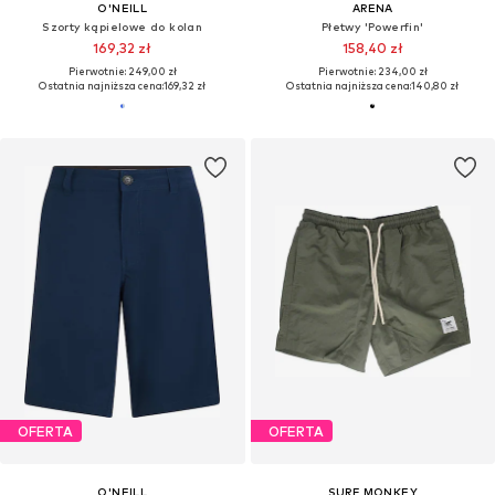
O'NEILL
ARENA
Szorty kąpielowe do kolan
Płetwy 'Powerfin'
169,32 zł
158,40 zł
Pierwotnie: 249,00 zł
Pierwotnie: 234,00 zł
Ostatnia najniższa cena:
169,32 zł
Ostatnia najniższa cena:
140,80 zł
OFERTA
OFERTA
O'NEILL
SURF MONKEY