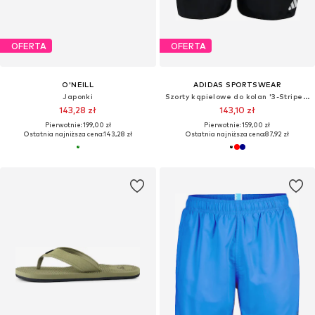
OFERTA
OFERTA
O'NEILL
ADIDAS SPORTSWEAR
Japonki
Szorty kąpielowe do kolan '3-Stripes 3-Inch'
143,28 zł
143,10 zł
Pierwotnie: 199,00 zł
Pierwotnie: 159,00 zł
Ostatnia najniższa cena:
143,28 zł
Ostatnia najniższa cena:
87,92 zł