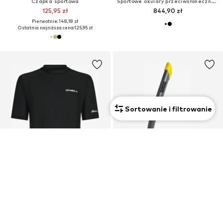
Czapka sportowa
Sportowe okulary przeciwsłoneczne 'HSTN'
125,95 zł
844,90 zł
Pierwotnie: 148,18 zł
Ostatnia najniższa cena:
125,95 zł
Sortowanie i filtrowanie
OFERTA
Unisex
O'NEILL
ARENA
Koszulka funkcyjna
Rurka do nurkowania 'SWIM SNORKEL PRO III'