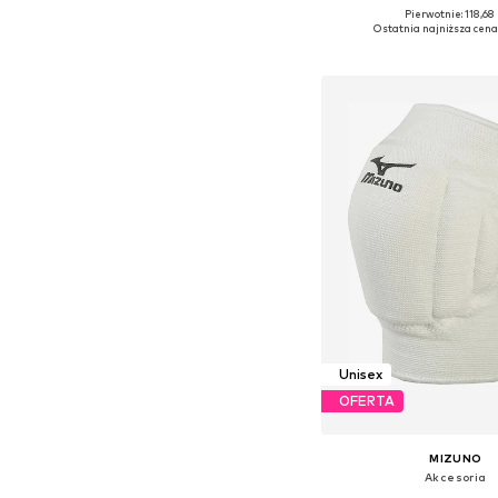
Pierwotnie: 118,68 
Dostępne rozmiary: O
Ostatnia najniższa cena
Dodaj do kos
Unisex
OFERTA
MIZUNO
Akcesoria