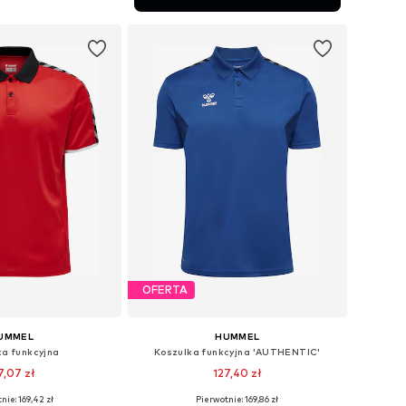
do koszyka
OFERTA
UMMEL
HUMMEL
ka funkcyjna
Koszulka funkcyjna 'AUTHENTIC'
7,07 zł
127,40 zł
nie: 169,42 zł
Pierwotnie: 169,86 zł
ozmiary: S, M, L
Dostępne rozmiary: XS, S, M, L, XL