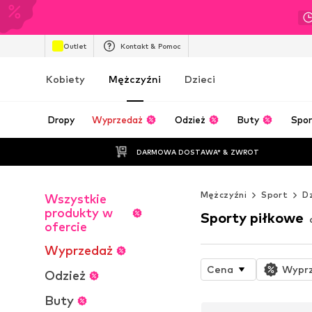
Outlet
Kontakt & Pomoc
Kobiety
Mężczyźni
Dzieci
Dropy
Wyprzedaż
Odzież
Buty
Spor
DARMOWA DOSTAWA* & ZWROT
Mężczyźni
Sport
D
Wszystkie
produkty w
Sporty piłkowe
ofercie
Wyprzedaż
Cena
Wypr
Odzież
Buty