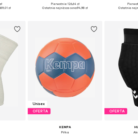
zł
Pierwotnie: 126,64 zł
Pierwot
ne Size
Dostępne rozmiary: One Size
Dostępne ro
:
89,01 zł
Ostatnia najniższa cena:
94,98 zł
Ostatnia najn
zyka
Dodaj do koszyka
Dodaj 
Unisex
OFERTA
OFERTA
KEMPA
H
Piłka
Ak