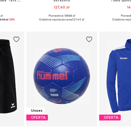
Zwężany krój Spodnie sportowe 'Tech Fleece'
Akcesoria
Torba sport
127,40 zł
14
 zł
Pierwotnie: 169,86 zł
Pierwot
M, L, XL, XXL
Dostępne rozmiary: S, M, L, XL
Dostępn
3,06 zł
-55%
Ostatnia najniższa cena:
127,40 zł
Ostatnia najn
zyka
Dodaj do koszyka
Dodaj 
Unisex
OFERTA
OFERTA