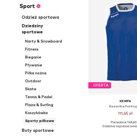
Sport
Odzież sportowa
Dziedziny
sportowe
Narty & Snowboard
Fitness
Bieganie
Pływanie
Piłka nożna
Outdoor
OFERTA
Skate
Tennis & Padel
KEMPA
Plaża & Surfing
Koszulka funkcy
Koszykówka
111,45 zł
Sporty piłkowe
Pierwotnie: 148,60
Dostępne rozmiary: S, M,
Ostatnia najniższa cena
Buty sportowe
Dodaj do kos