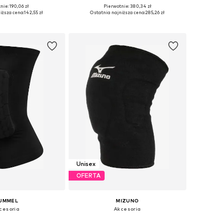
nie: 190,06 zł
Pierwotnie: 380,34 zł
zmiary: M, L, XL
Dostępne rozmiary: M Rozmiary normalne, L Rozmiary normalne, XL Rozmiary normalne, XXL Rozmiary normalne, XXXL Rozmiary normalne
iższa cena:
142,55 zł
Ostatnia najniższa cena:
285,26 zł
do koszyka
Dodaj do koszyka
Unisex
OFERTA
UMMEL
MIZUNO
cesoria
Akcesoria