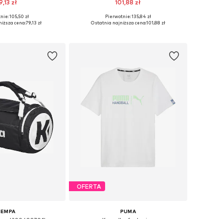
9,13 zł
101,88 zł
nie: 105,50 zł
Pierwotnie: 135,84 zł
ary: XS, S, M, L, XL
Dostępne rozmiary: S, M, L, XL
niższa cena:
79,13 zł
Ostatnia najniższa cena:
101,88 zł
do koszyka
Dodaj do koszyka
OFERTA
KEMPA
PUMA