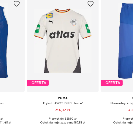
OFERTA
OFERTA
PUMA
jna
Trykot 'AW25 DHB Home'
Normalny kró
214,32 zł
43
 zł
Pierwotnie: 359,90 zł
Pierwot
 L, XL, XXL
Dostępne rozmiary: M, L, XL
Dostępne roz
:
111,45 zł
Ostatnia najniższa cena:
187,53 zł
Ostatnia najni
zyka
Dodaj do koszyka
Dodaj 