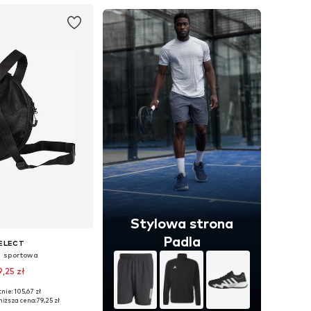
Stylowa strona
Padla
ELECT
a sportowa
9,25 zł
nie: 105,67 zł
zmiary: One Size
niższa cena:
79,25 zł