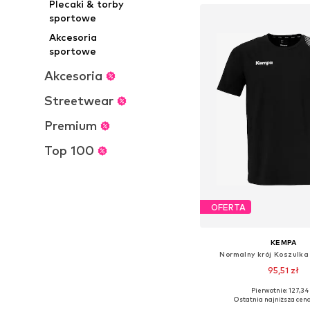
Plecaki & torby
sportowe
Akcesoria
sportowe
Akcesoria
Streetwear
Premium
Top 100
OFERTA
KEMPA
Normalny krój Koszulka
95,51 zł
+
1
Pierwotnie: 127,34 
Dostępne rozmiary: M
Ostatnia najniższa cena