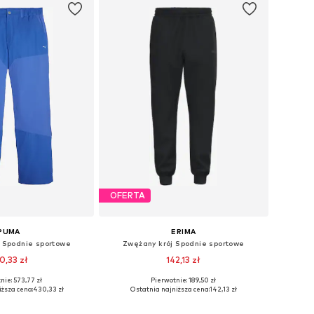
OFERTA
PUMA
ERIMA
j Spodnie sportowe
Zwężany krój Spodnie sportowe
0,33 zł
142,13 zł
nie: 573,77 zł
Pierwotnie: 189,50 zł
miary: S, M, L, XL
Dostępne rozmiary: S, M, L, XXL
ższa cena:
430,33 zł
Ostatnia najniższa cena:
142,13 zł
do koszyka
Dodaj do koszyka