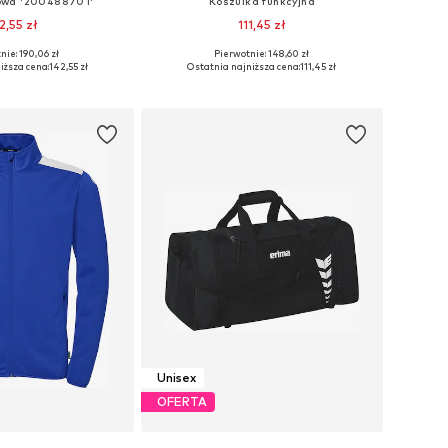
owa '200488701'
Koszulka funkcyjna
2,55 zł
111,45 zł
+
1
nie: 190,06 zł
Pierwotnie: 148,60 zł
e rozmiary: S
Dostępne rozmiary: L, XL, XXL
iższa cena:
142,55 zł
Ostatnia najniższa cena:
111,45 zł
do koszyka
Dodaj do koszyka
Unisex
OFERTA