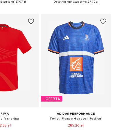
iższa cena:
127,07 zł
Ostatnia najniższa cena:
127,40 zł
do koszyka
Dodaj do koszyka
OFERTA
ERIMA
ADIDAS PERFORMANCE
ka funkcyjna
Trykot 'France Handball Replica'
2,55 zł
285,26 zł