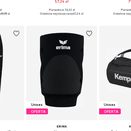
57,24 zł
7
zł
Pierwotnie: 76,32 zł
Pierwot
M, L, XL
Dostępne rozmiary: Jednolity rozmiar
Dostępne rozmi
:
69,99 zł
Ostatnia najniższa cena:
57,24 zł
Ostatnia naj
zyka
Dodaj do koszyka
Dodaj 
Unisex
Unisex
OFERTA
OFERTA
ERIMA