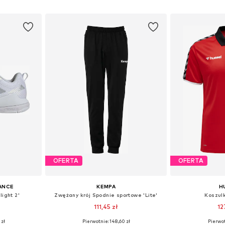
zyka
Dodaj do koszyka
Dodaj 
OFERTA
OFERTA
ANCE
KEMPA
H
light 2'
Zwężany krój Spodnie sportowe 'Lite'
Koszul
111,45 zł
12
 zł
Pierwotnie: 148,60 zł
Pierwot
zmiarach
Dostępne rozmiary: S, M, L, XL, XXL, 4XL
Dostępne r