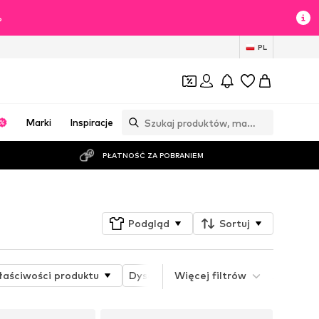
%
PL
Marki
Inspiracje
PŁATNOŚĆ ZA POBRANIEM
Podgląd
Sortuj
aściwości produktu
Dyscypliny sportowe
Więcej filtrów
Funkcje