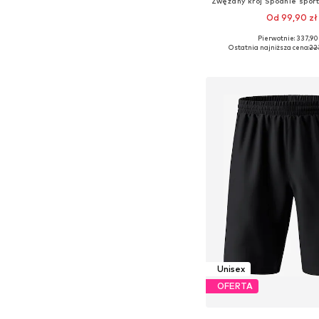
Od 99,90 zł
Pierwotnie: 337,90
Dostępne rozmiary: XS, S, 
Ostatnia najniższa cena:
22
Dodaj do kos
Unisex
OFERTA