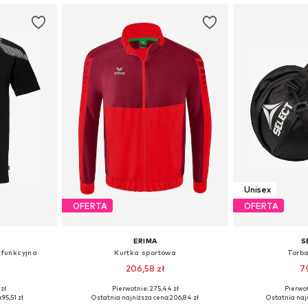
Unisex
OFERTA
OFERTA
ERIMA
S
 funkcyjna
Kurtka sportowa
Torb
206,58 zł
7
+
5
zł
Pierwotnie: 275,44 zł
Pierwot
, L, XL
Dostępne rozmiary: S, M, L, XXL
Dostępne ro
:
95,51 zł
Ostatnia najniższa cena:
206,84 zł
Ostatnia naj