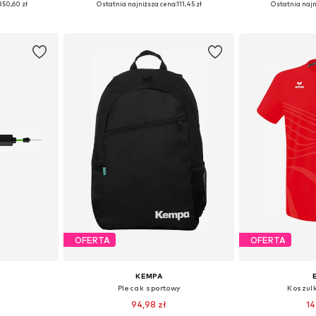
350,60 zł
Ostatnia najniższa cena:
111,45 zł
Ostatnia najn
zyka
Dodaj do koszyka
Dodaj 
OFERTA
OFERTA
KEMPA
Plecak sportowy
Koszul
94,98 zł
14