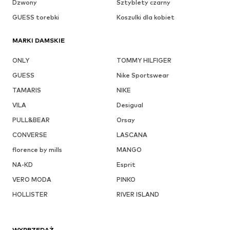
Dzwony
Sztyblety czarny
GUESS torebki
Koszulki dla kobiet
MARKI DAMSKIE
ONLY
TOMMY HILFIGER
GUESS
Nike Sportswear
TAMARIS
NIKE
VILA
Desigual
PULL&BEAR
Orsay
CONVERSE
LASCANA
florence by mills
MANGO
NA-KD
Esprit
VERO MODA
PINKO
HOLLISTER
RIVER ISLAND
WYPRZEDAŻ