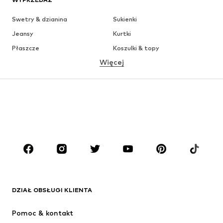
Swetry & dzianina
Sukienki
Jeansy
Kurtki
Płaszcze
Koszulki & topy
Więcej
Spodnie
Bielizna
Spódnice
Bluzki & koszule
Bluzy
Marynarki
Moda plażowa
Kombinezony
Plus size
Moda ciążowa
Buty
Sport
Akcesoria
Premium
ODZIEŻ
DZIAŁ OBSŁUGI KLIENTA
Nowości
Na czasie
Sukienki
Jeansy
Pomoc & kontakt
Koszulki & topy
Spodnie