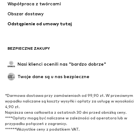
Współpraca z twórcami
Kurtki
Swetry & dzianina
Obszar dostawy
Bielizna
Bluzki & koszule
Odstąpienie od umowy tutaj
Płaszcze
Spódnice
Moda plażowa
Bluzy
Marynarki
Kombinezony
BEZPIECZNE ZAKUPY
Plus size
Moda ciążowa
Specjalne okazje
Ekskluzywne
Nasi klienci ocenili nas "bardzo dobrze"
Recykling
Twoje dane są u nas bezpieczne
BUTY
*Darmowa dostawa przy zamówieniach od 99,90 zł. W przeciwnym
Nowości
Na czasie
wypadku naliczane są koszty wysyłki i opłaty za usługę w wysokości
Trampki & sneakersy
Botki
4,90 zł.
Najniższa cena całkowita z ostatnich 30 dni przed obniżką ceny.
Czółenka & buty na obcasie
Kozaki
****Opłaty mogą być naliczane w zależności od operatora lub w
przypadku połączeń z zagranicy.
Sandały
Półbuty
******Wszystkie ceny z podatkiem VAT.
Buty sportowe
Baleriny