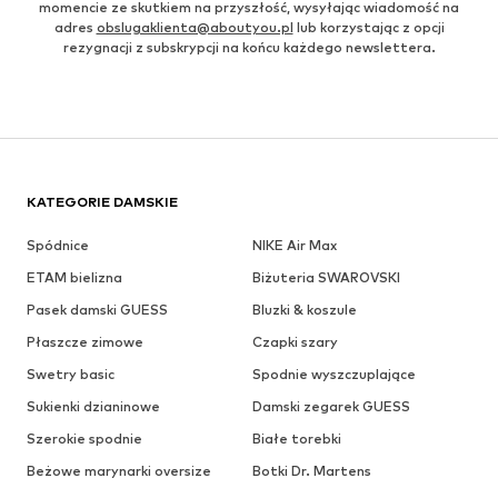
momencie ze skutkiem na przyszłość, wysyłając wiadomość na
adres
obslugaklienta@aboutyou.pl
lub korzystając z opcji
rezygnacji z subskrypcji na końcu każdego newslettera.
KATEGORIE DAMSKIE
Spódnice
NIKE Air Max
ETAM bielizna
Biżuteria SWAROVSKI
Pasek damski GUESS
Bluzki & koszule
Płaszcze zimowe
Czapki szary
Swetry basic
Spodnie wyszczuplające
Sukienki dzianinowe
Damski zegarek GUESS
Szerokie spodnie
Białe torebki
Beżowe marynarki oversize
Botki Dr. Martens