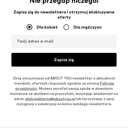
Nie przegap niczego!
Zapisz się do newslettera i otrzymuj ekskluzywne
oferty
Dla kobiet
Dla mężczyzn
Twój adres e-mail
Zapisz się
Chcę otrzymywać od ABOUT YOU newsletter o aktualnych
trendach, ofertach i kuponach zgodnie ze stroną
Polityka
prywatności
. Możesz wycofać swoją zgodę w dowolnym
momencie ze skutkiem na przyszłość, wysyłając wiadomość na
adres
obslugaklienta@aboutyou.pl
lub korzystając z opcji
rezygnacji z subskrypcji na końcu każdego newslettera.