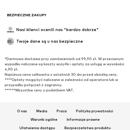
Moda plażowa
Bluzy
Marynarki
Kombinezony
BEZPIECZNE ZAKUPY
Plus size
Moda ciążowa
Specjalne okazje
Ekskluzywne
Nasi klienci ocenili nas "bardzo dobrze"
Recykling
Twoje dane są u nas bezpieczne
BUTY
*Darmowa dostawa przy zamówieniach od 99,90 zł. W przeciwnym
Nowości
Na czasie
wypadku naliczane są koszty wysyłki i opłaty za usługę w wysokości
Trampki & sneakersy
Botki
4,90 zł.
Najniższa cena całkowita z ostatnich 30 dni przed obniżką ceny.
Czółenka & buty na obcasie
Kozaki
****Opłaty mogą być naliczane w zależności od operatora lub w
przypadku połączeń z zagranicy.
Sandały
Półbuty
******Wszystkie ceny z podatkiem VAT.
Buty sportowe
Baleriny
Klapki
Kapcie
Ekskluzywne
O nas
Media
Praca
Polityka prywatności
Warunki ogólne
Informacje prawne
SPORT
Ułatwienia dostępu
Bezpieczeństwo produktu