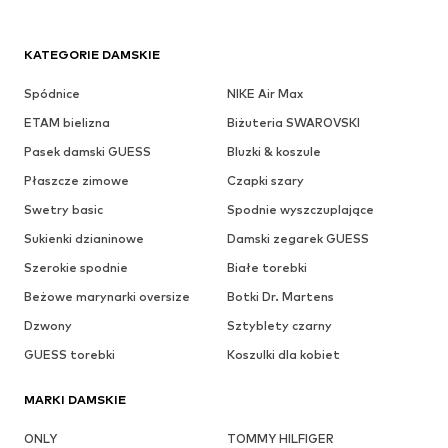
KATEGORIE DAMSKIE
Spódnice
NIKE Air Max
ETAM bielizna
Biżuteria SWAROVSKI
Pasek damski GUESS
Bluzki & koszule
Płaszcze zimowe
Czapki szary
Swetry basic
Spodnie wyszczuplające
Sukienki dzianinowe
Damski zegarek GUESS
Szerokie spodnie
Białe torebki
Beżowe marynarki oversize
Botki Dr. Martens
Dzwony
Sztyblety czarny
GUESS torebki
Koszulki dla kobiet
MARKI DAMSKIE
ONLY
TOMMY HILFIGER