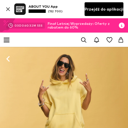
ABOUT YOU App
Przejdź do aplikacji
(152 700)
Finał Letniej Wyprzedaży: Oferty z
03
D
06
G
32
M
54
S
rabatem do 60%