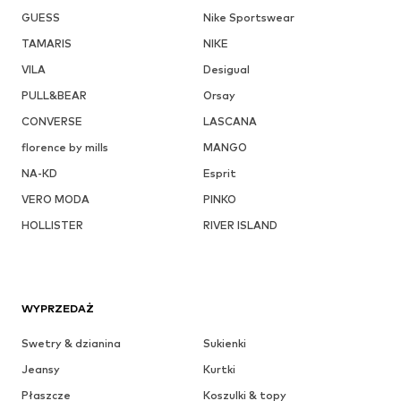
GUESS
Nike Sportswear
TAMARIS
NIKE
VILA
Desigual
PULL&BEAR
Orsay
CONVERSE
LASCANA
florence by mills
MANGO
NA-KD
Esprit
VERO MODA
PINKO
HOLLISTER
RIVER ISLAND
WYPRZEDAŻ
Swetry & dzianina
Sukienki
Jeansy
Kurtki
Płaszcze
Koszulki & topy