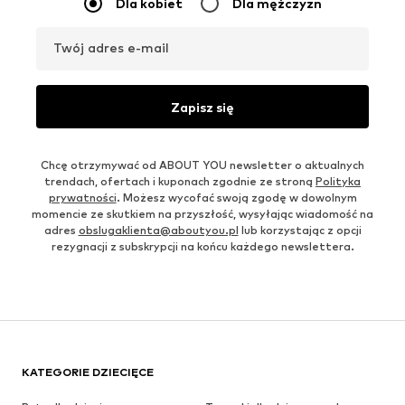
Dla kobiet
Dla mężczyzn
Twój adres e-mail
Zapisz się
Chcę otrzymywać od ABOUT YOU newsletter o aktualnych
trendach, ofertach i kuponach zgodnie ze stroną
Polityka
prywatności
. Możesz wycofać swoją zgodę w dowolnym
momencie ze skutkiem na przyszłość, wysyłając wiadomość na
adres
obslugaklienta@aboutyou.pl
lub korzystając z opcji
rezygnacji z subskrypcji na końcu każdego newslettera.
KATEGORIE DZIECIĘCE