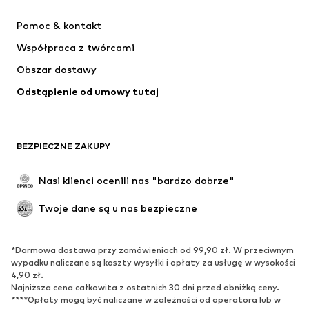
NIKE
ADIDAS PERFORMANCE
Pomoc & kontakt
SUPERFIT
NAME IT
Współpraca z twórcami
Obszar dostawy
Odstąpienie od umowy tutaj
BEZPIECZNE ZAKUPY
Nasi klienci ocenili nas "bardzo dobrze"
Twoje dane są u nas bezpieczne
*Darmowa dostawa przy zamówieniach od 99,90 zł. W przeciwnym
wypadku naliczane są koszty wysyłki i opłaty za usługę w wysokości
4,90 zł.
Najniższa cena całkowita z ostatnich 30 dni przed obniżką ceny.
****Opłaty mogą być naliczane w zależności od operatora lub w