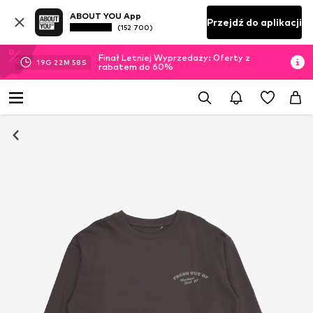
ABOUT YOU App
Przejdź do aplikacji
(152 700)
Finał Letniej Wyprzedaży: Oferty z
19
G
22
M
58
S
rabatem do 60%