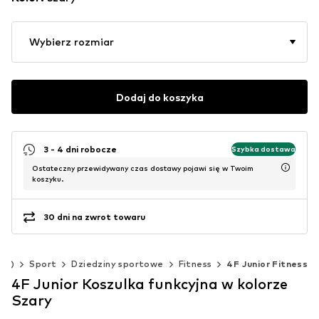
Wybierz rozmiar
Dodaj do koszyka
3 - 4 dni robocze
Szybka dostawa
Ostateczny przewidywany czas dostawy pojawi się w Twoim
koszyku.
30 dni na zwrot towaru
 cm)
Sport
Dziedziny sportowe
Fitness
4F Junior Fitness
4F Junior Koszulka funkcyjna w kolorze
Szary