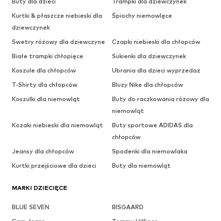
Buty dla dzieci
Trampki dla dziewczynek
Kurtki & płaszcze niebieski dla
Śpiochy niemowlęce
dziewczynek
Swetry różowy dla dziewczyne
Czapki niebieski dla chłopców
Białe trampki chłopięce
Sukienki dla dziewczynek
Koszule dla chłopców
Ubrania dla dzieci wyprzedaż
T-Shirty dla chłopców
Bluzy Nike dla chłopców
Koszulki dla niemowląt
Buty do raczkowania różowy dla
niemowląt
Kozaki niebieski dla niemowląt
Buty sportowe ADIDAS dla
chłopców
Jeansy dla chłopców
Spodenki dla niemowlaka
Kurtki przejściowe dla dzieci
Buty dla niemowląt
MARKI DZIECIĘCE
BLUE SEVEN
BISGAARD